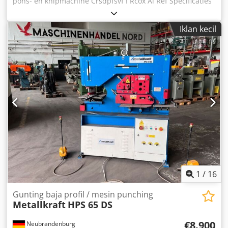
pons- en knipmachine Crsdpfsvf I Rcox Ai Ref Specificaties
IW-80SD: - Perskracht: 80 ton - Ponscapaciteit: Ø 26x22 mm
/ Ø 50x12 mm - Uitlading: 510 mm - Hoekstaal: 150x150x12
Iklan kecil
mm (90°) - Stripcapaciteit: 460x15 mm / 300x20 mm -
Gewicht: 2.550 kg Meerdere modellen direct uit voorraad
leverbaar.
1
/
16
Gunting baja profil / mesin punching
Metallkraft
HPS 65 DS
€8.900
Neubrandenburg