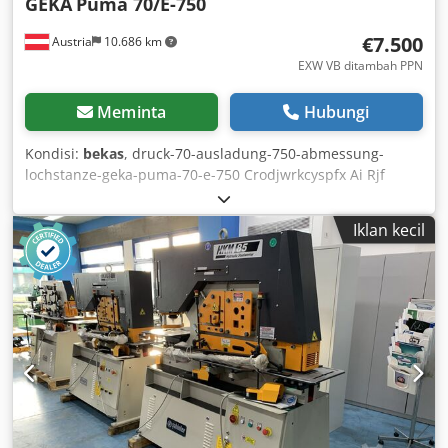
GEKA
Puma 70/E-750
€7.500
Austria
10.686 km
EXW VB ditambah PPN
Meminta
Hubungi
Kondisi:
bekas
, druck-70-ausladung-750-abmessung-
lochstanze-geka-puma-70-e-750 Crodjwrkcyspfx Ai Rjf
Iklan kecil