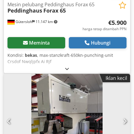
Mesin pelubang Peddinghaus Forax 65
Peddinghaus
Forax 65
€5.900
Gütersloh
11.147 km
harga tetap ditambah PPN
Meminta
Hubungi
Kondisi:
bekas
, max-stanzkraft-650kn-punching-unit
Crsdof Nwqljpfx Ai Rjf
Iklan kecil