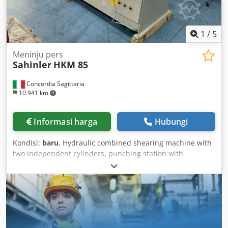
1
/
5
Meninju pers
Sahinler
HKM 85
Concordia Sagittaria
10.941 km
Informasi harga
Hubungi
Kondisi:
baru
, Hydraulic combined shearing machine with
two independent cylinders, punching station with
mechanical back gauge and adjustable cylinder stroke,
notching, flat bar, round bar, and profile shearing with
adjustable back gauge and automatic shear operation,
double foot pedal, centralized lubrication system, work
light. The machine is supplied with safety guards
compliant with CE regulations, CE declaration of