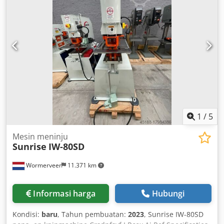
1
/
5
Mesin meninju
Sunrise
IW-80SD
Wormerveer
11.371 km
Informasi harga
Hubungi
Kondisi:
baru
, Tahun pembuatan:
2023
, Sunrise IW-80SD