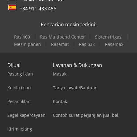
+34 911 433 456
Pencarian mesin terkini:
Ras 400
Ras Multibend Center
Sistem irigasi
Mesin panen
Rasamat
Ras 632
Rasamax
Dijual
Layanan & Dukungan
Pasang iklan
Masuk
Kelola iklan
Tanya Jawab/Bantuan
Pesan iklan
Kontak
Segel kepercayaan
Contoh surat perjanjian jual beli
Kirim lelang