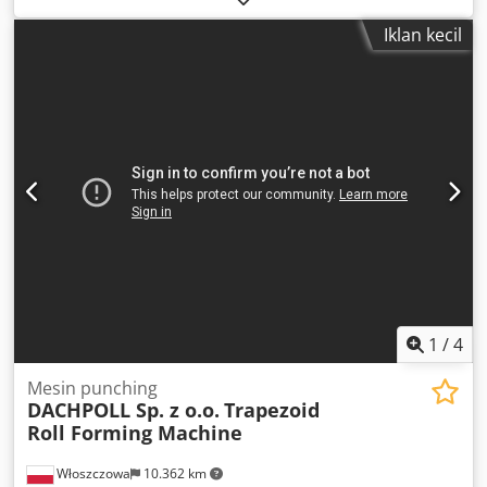
Tihwspfx Ai Rorf
Iklan kecil
1
/
4
Mesin punching
DACHPOLL Sp. z o.o.
Trapezoid
Roll Forming Machine
Włoszczowa
10.362 km