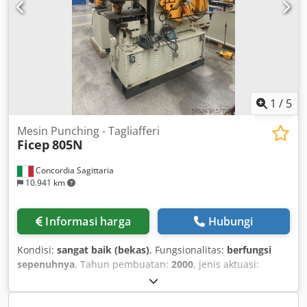
1
/
5
Mesin Punching - Tagliafferi
Ficep
805N
Concordia Sagittaria
10.941 km
Informasi harga
Hubungi
Kondisi:
sangat baik (bekas)
, Fungsionalitas:
berfungsi
sepenuhnya
, Tahun pembuatan:
2000
, jenis aktuasi:
hidrolik
, gaya punching:
80 t
, diameter punching:
32 mm
,
ketebalan lembaran (maks.):
20 mm
, kapasitas tangki oli: