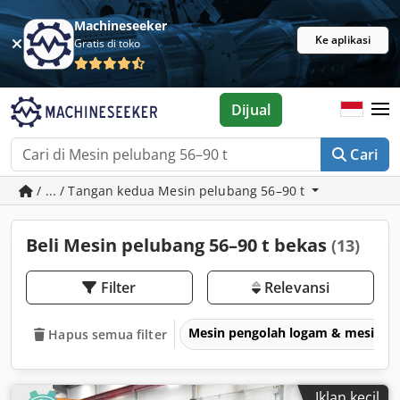
Machineseeker
Ke aplikasi
Gratis di toko
Dijual
Cari
/ ... / Tangan kedua Mesin pelubang 56–90 t
Beli Mesin pelubang 56–90 t bekas
(13)
Filter
Relevansi
Mesin pengolah logam & mesin p
Hapus semua filter
Iklan kecil