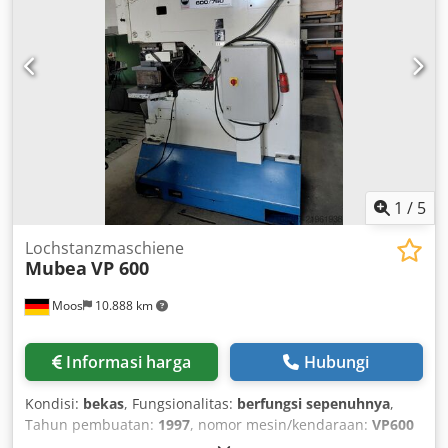
1
/
5
Lochstanzmaschiene
Mubea
VP 600
Moos
10.888 km
Informasi harga
Hubungi
Kondisi:
bekas
, Fungsionalitas:
berfungsi sepenuhnya
,
Tahun pembuatan:
1997
, nomor mesin/kendaraan:
VP600
760 01
, gebrauchte Mubea VP 600/760 Preis VP Cedey