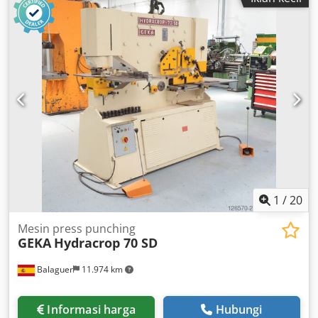
1
/
20
Mesin press punching
GEKA
Hydracrop 70 SD
Balaguer
11.974 km
Informasi harga
Hubungi