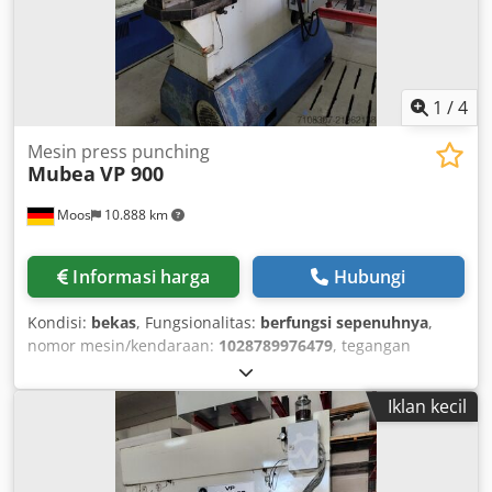
1
/
4
Mesin press punching
Mubea
VP 900
Moos
10.888 km
Informasi harga
Hubungi
Kondisi:
bekas
, Fungsionalitas:
berfungsi sepenuhnya
,
nomor mesin/kendaraan:
1028789976479
, tegangan
masuk:
380 V
, frekuensi input:
50 Hz
, gebraucht Muhr &
Bender Preis VB Csdpfx Aisy Tip Ie Rjrf
Iklan kecil