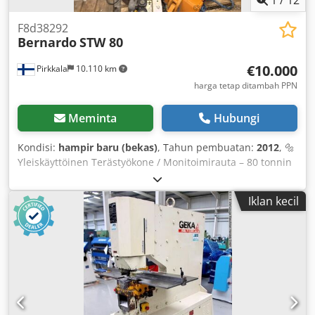
F8d38292
Bernardo
STW 80
€10.000
Pirkkala
10.110 km
harga tetap ditambah PPN
Meminta
Hubungi
Kondisi:
hampir baru (bekas)
, Tahun pembuatan:
2012
, 🔩
Yleiskäyttöinen Terästyökone / Monitoimirauta – 80 tonnin
lävistysteho Tämä monipuolinen terästyökone yhdistää
lävistämisen, leikkaamisen, lovileikkauksen ja
Iklan kecil
profiilileikkauksen yhteen vankkaan yksikköön –
ihanteellinen työpajoihin ja teräsrakentamiseen, joissa
vaaditaan tarkkuutta ja voimaa. 80 tonnin lävistysvoimalla
ja useilla työasemilla se tarjoaa tehokkuutta ja joustavuutta
laajaan terästyöhön. 🧰 Lävistysasema Lävistysvoima: 80 t
Maks. lävistysteho: 28 × 20 mm Maks. reiän halkaisija ×
paksuus: 57 × 10 mm Iskun pituus: 55 mm Iskumäärä (20
mm isku): 25 / min Jänneväli: 305 mm (optionaalisesti