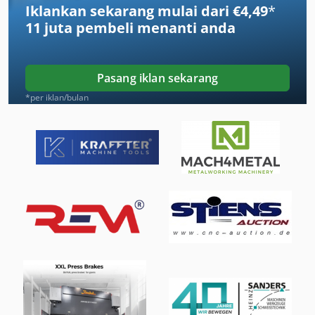
Iklankan sekarang mulai dari €4,49
*
Ka 77
11 juta pembeli
menanti anda
Kd 56
Kgs 1670
Pasang iklan sekarang
Lh 54
*per iklan/bulan
Meh 5 2 1 8 B
Mesin Es
Mesin Es Serpihan
Mesin Las Mig
Mesin Las Mig Mag
Ng 200
Si 68