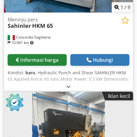
1
/
9
Meninju pers
Sahinler
HKM 65
Concordia Sagittaria
10.941 km
Informasi harga
Hubungi
Kondisi:
baru
, Hydraulic Punch and Shear SAHINLER HKM
65 Applied Force: 65 tons Motor Power: 5.5 kW Dimensions:
1,700 x 900 x 1,670 mm (L x W x H) Weight: 1,600 kg
PUNCHING SECTION: Punching Capacity: Ø 22 mm x 20 mm
Iklan kecil
thick Throat Depth: 305 mm Punch Stroke: 55 mm Working
Height: 1,030 mm SHEARING SECTION: Flat Bars: 300 x 20
mm 375 x 15 mm Blade Length: 380 mm Round Bars: Ø 45
mm Square Bars: 45 mm Angle Profiles at 90°: 120 x 120 x
12 mm Angle Profiles at 45°: 70 x 70 x 10 mm NOTCHING
SECTION: Max Thickness: Cedpfsggbuhex Ai Rorf 10 mm
Width: 45 mm Depth: 90 mm Working Height: 900 mm