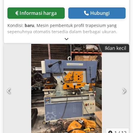
Informasi harga
Hubungi
Kondisi:
baru
, Mesin pembentuk profil trapesium yang
sepenuhnya otomatis tersedia dalam berbagai ukuran.
Silakan hubungi kami untuk informasi lebih lanjut dan
dokumentasi teknis. Credpfx Asyr Nkboi Ref
Iklan kecil
1
/
12