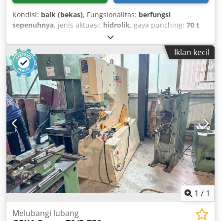
Kondisi:
baik (bekas)
, Fungsionalitas:
berfungsi
sepenuhnya
, jenis aktuasi:
hidrolik
, gaya punching:
70 t
,
diameter punching:
28 mm
, kedalaman tenggorokan:
500
mm
, berat keseluruhan:
1.600 kg
, Mesin pemotong pelat
Iklan kecil
hidraulik bekas Merek: GEKA Model: HYD 70-SD Nomor
Seri: 3659 Lebar Pemotongan: 500mm Kemampuan
Pemotongan: - L 90º: 130x130x13mm - Pelat: 450x13mm -
Bulat: 45mm - Persegi: 45mm - Bentuk Khusus:
250x250x6mm Ukuran Lubang Maksimum: 28x20mm
Kapasitas: 70 Ton Termasuk cetakan dan dies yang terlihat
pada foto. Crjdoznh Shspfx Ai Rsf *Mesin telah diperiksa
sepenuhnya dan dalam kondisi operasional yang
sempurna.
1
/
1
Melubangi lubang