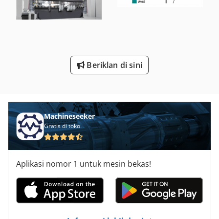
Tb 53 Fr
Tur 560
Upe 80 120 F
Beriklan di sini
Ws 54
Machineseeker
Gratis di toko
Aplikasi nomor 1 untuk mesin bekas!