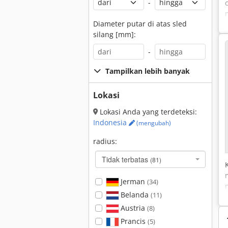
-
Diameter putar di atas sled
silang [mm]:
-
Tampilkan lebih banyak
Lokasi
Lokasi Anda yang terdeteksi:
Indonesia
(mengubah)
radius:
Tidak terbatas
(81)
Jerman
(34)
Belanda
(11)
Austria
(8)
Prancis
(5)