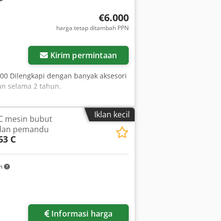
€6.000
harga tetap ditambah PPN
Kirim permintaan
000 Dilengkapi dengan banyak aksesori
an selama 2 tahun.
Iklan kecil
C mesin bubut
 dan pemandu
63 C
km
Informasi harga