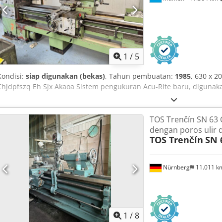
1
/
5
Kondisi:
siap digunakan (bekas)
, Tahun pembuatan:
1985
, 630 x 2
Chjdpfszq Eh Sjx Akaoa Sistem pengukuran Acu-Rite baru, digunak
TOS Trenčín SN 63 
dengan poros ulir
TOS Trenčín
SN 
Nürnberg
11.011 
1
/
8