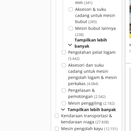
mm
(341)
Aksesori & suku
cadang untuk mesin
bubut
(285)
Mesin bubut lainnya
(238)
Tampilkan lebih
banyak
Pengolahan pelat logam
(5.442)
Aksesori dan suku
cadang untuk mesin
pengolah logam & mesin
perkakas
(4.084)
Pengelasan &
pemotongan
(2.542)
Mesin penggiling
(2.182)
Tampilkan lebih banyak
Kendaraan transportasi &
kendaraan niaga
(27.838)
Mesin pengolah kayu
(12.151)