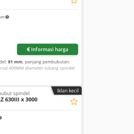
ENHAIN - Penyangga dasar alat Parat -
m bubut T 315 mm termasuk berbagai
untun ke alas - Lampu mesin - Buku
 km
a penyangga memanjang dan melintang
ra menyeluruh dan, jika diminta, dapat
ik.
Minta lebih banyak
gambar
Informasi harga
del:
81 mm
, panjang pembubutan:
ersal 400MM diameter lubang spindel
Iklan kecil
bubut spindel
Z 630III x 3000