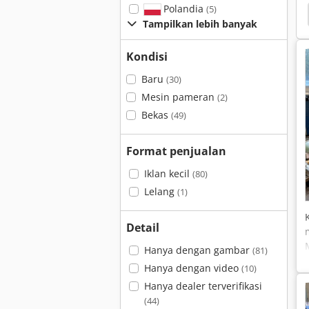
Polandia
(5)
sin Bubut Universal
Vdf
Tos
Boehringer
Tampilkan lebih banyak
Kondisi
Baru
(30)
Mesin pameran
(2)
Bekas
(49)
Format penjualan
Iklan kecil
(80)
Lelang
(1)
Detail
Hanya dengan gambar
(81)
Hanya dengan video
(10)
Hanya dealer terverifikasi
(44)