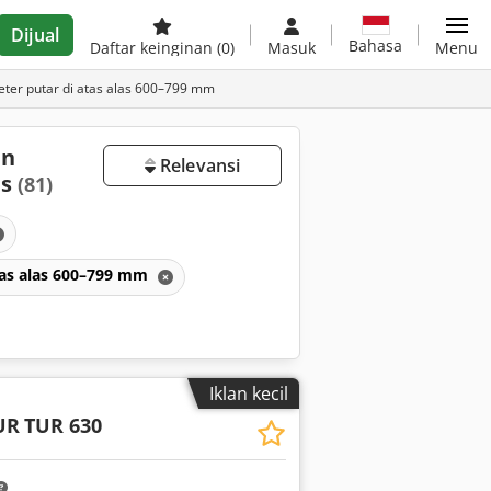
Dijual
Bahasa
Daftar keinginan
(0)
Masuk
Menu
ter putar di atas alas 600–799 mm
an
Relevansi
as
(81)
tas alas 600–799 mm
Iklan kecil
UR
TUR 630