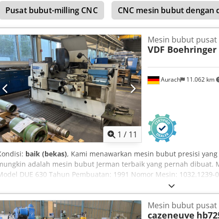
range of cross feeds: 65 (0.027–1.07 mm/rev) Metric threads: 22 (1–
Pusat bubut-milling CNC
CNC mesin bubut dengan
Module threads: 18 (0.5–7 mm) DP threads: 24 (56–4 DP) Rapid long
Abgj Akasha Rapid cross feed: 1.9 m/min Leadscrew pitch: 12 mm Spi
Mesin bubut pusat
mm Tool size: 25 x 25 mm Maximum compound rest travel: 145 mm
VDF Boehringer
Tailstock quill diameter: 75 mm Tailstock taper: MT5 Maximum quill 
mm Main motor S1/S6: 7.5/9 kW / 400V Rapid feed motor: 250 W Co
Dimensions (L x W x H): 5500 x 1100 x 1450 mm Weight: 5200 kg
Aurach
11.062 km
1
/
11
Kondisi:
baik (bekas)
, Kami menawarkan mesin bubut presisi yang s
mungkin adalah mesin bubut Jerman terbaik yang pernah dibuat. 
Model DUE 630 Tahun Pembuatan: 1991 Nomor Mesin: 1032.1239-08 
putaran di atas alas: 640 mm Jarak antara titik: sekitar 1.200 mm P
Diameter batang: 62 mm Kepala spindel: DIN 55022, Ukuran 8 Day
Mesin bubut pusat
2.000 Nm 24 kecepatan putaran: 9 – 1800 RPM 60 umpan melintan
cazeneuve
hb72
memanjang: 0,06 – 56 mm/putaran Ruang yang dibutuhkan: PxL sek