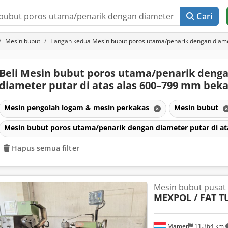
Cari
Mesin bubut
Tangan kedua Mesin bubut poros utama/penarik dengan diame
Beli Mesin bubut poros utama/penarik deng
diameter putar di atas alas 600–799 mm bek
Mesin pengolah logam & mesin perkakas
Mesin bubut
Mesin bubut poros utama/penarik dengan diameter putar di a
Hapus semua filter
Mesin bubut pusat
MEXPOL / FAT T
Mamer
11.364 km