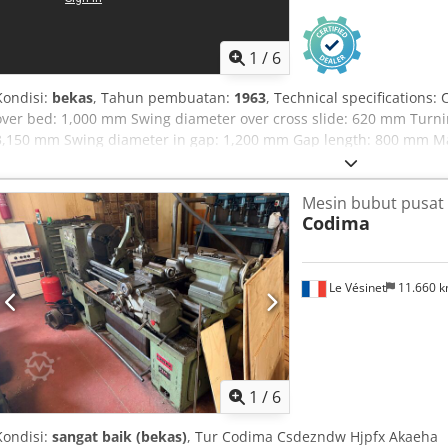
1
/
6
Kondisi:
bekas
, Tahun pembuatan:
1963
, Technical specifications
over bed: 1,000 mm Swing diameter over cross slide: 620 mm Turni
3,150 mm Swing diameter in gap: 1,200 mm Gap length: 800 mm Mac
Approximate machine dimensions (LxWxH): 7.5 x 1.5 x 1.7 m Includi
Mesin bubut pusat
Codima
Le Vésinet
11.660 
1
/
6
Kondisi:
sangat baik (bekas)
, Tur Codima Csdezndw Hjpfx Akaeha