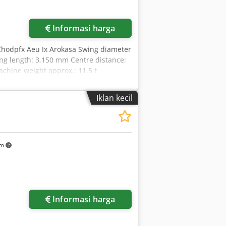
Informasi harga
: Chodpfx Aeu Ix Arokasa Swing diameter
ng length: 3,150 mm Centre distance:
hine weight approx.: 11.5 t
ng 2 steadies and various centres
Iklan kecil
km
Informasi harga