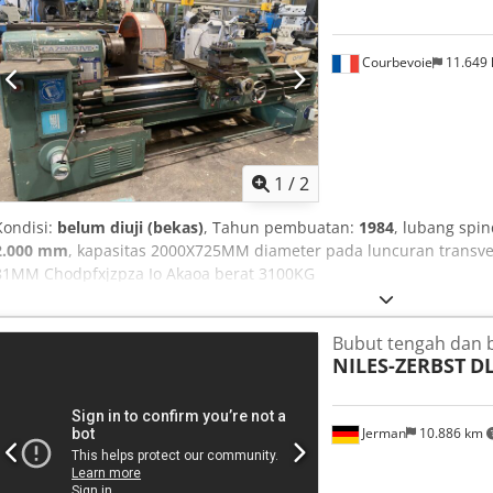
Akasa Berat: sekitar 4500 kg Aksesori: - Layar digital 3 sumbu HEID
Sistem pendingin - Pelindung serpihan di bagian belakang - Ceka
rahang penjepit - Penutup sabuk rol untuk penyangga spindel pen
Courbevoie
11.649
panduan pengoperasian - Diagram rangkaian - Umpan cepat pad
Kondisi: Sebelum dikirim, mesin akan diperiksa secara teknis seca
diperiksa dalam kondisi beroperasi. Panduan alas dalam kondisi ba
1
/
2
Kondisi:
belum diuji (bekas)
, Tahun pembuatan:
1984
, lubang spin
2.000 mm
, kapasitas 2000X725MM diameter pada luncuran transv
81MM Chodpfxjzpza Io Akaoa berat 3100KG
Bubut tengah dan 
NILES-ZERBST
DL
Jerman
10.886 km