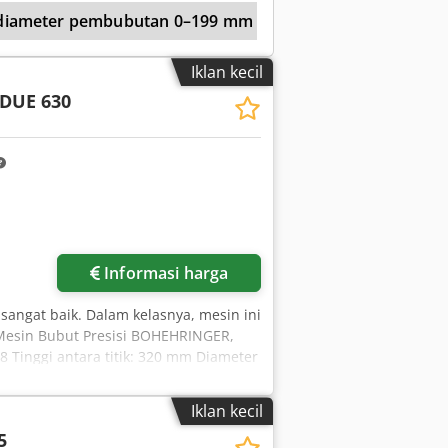
14 mm) Imperial threads: 25 (28–2 TPI)
 diameter pembubutan 0–199 mm
Pusat Mesin Bubut
itudinal feed: 4.5 m/min Cjdpfxsvw
ndle axis distance to tool surface: 28
Iklan kecil
 Maximum cross slide travel: 380 mm
DUE 630
travel: 150 mm Tailstock offset: ±15
olant pump: 60 W, 25 L/min
Informasi harga
angat baik. Dalam kelasnya, mesin ini
Mesin Bubut Presisi BOHEHRINGER,
Tinggi antara titik: 320 mm Diameter
anjang bubut efektif: sekitar 1.000 mm
a penggerak: 24 kW Torsi maksimum:
Iklan kecil
g: 0,03 – 28 mm/putaran 60 umpan
5
itar 4.00 x 1.525 mm Chjdpfezlm Ucex