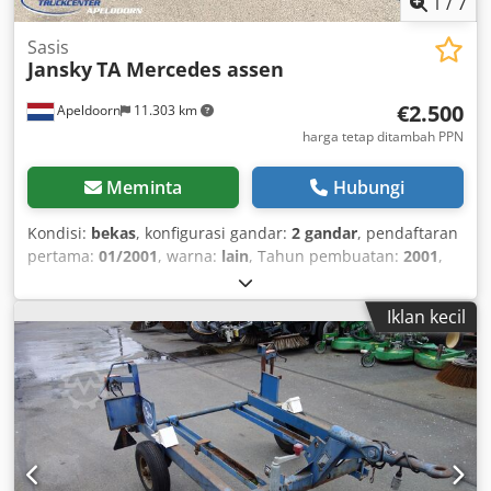
1
/
7
Sasis
Jansky
TA Mercedes assen
€2.500
Apeldoorn
11.303 km
harga tetap ditambah PPN
Meminta
Hubungi
Kondisi:
bekas
, konfigurasi gandar:
2 gandar
, pendaftaran
pertama:
01/2001
, warna:
lain
, Tahun pembuatan:
2001
,
Perlengkapan:
ABS
,
Iklan kecil