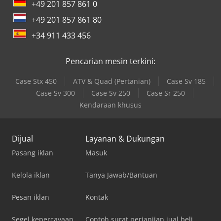
+49 201 857 861 0
+49 201 857 861 80
+34 911 433 456
Pencarian mesin terkini:
Case Stx 450
ATV & Quad (Pertanian)
Case Sv 185
Case Sv 300
Case Sv 250
Case Sr 250
Kendaraan khusus
Dijual
Layanan & Dukungan
Pasang iklan
Masuk
Kelola iklan
Tanya Jawab/Bantuan
Pesan iklan
Kontak
Segel kepercayaan
Contoh surat perjanjian jual beli