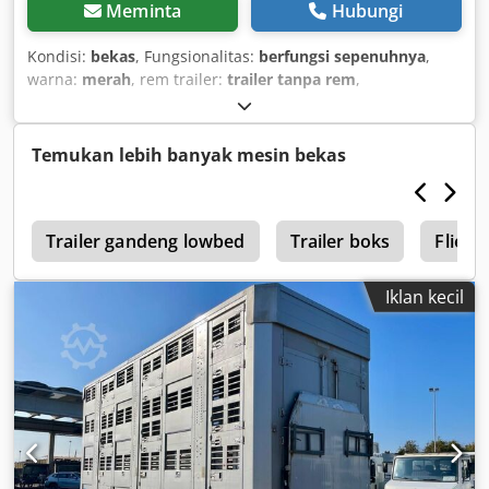
Meminta
Hubungi
Kondisi:
bekas
, Fungsionalitas:
berfungsi sepenuhnya
,
warna:
merah
, rem trailer:
trailer tanpa rem
,
Temukan lebih banyak mesin bekas
i
Trailer gandeng lowbed
Trailer boks
Fliegl
Iklan kecil