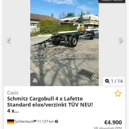
1
/
14
Casis
Schmitz Cargobull
4 x Lafette
Standard elox/verzinkt TÜV NEU!
4 x...
€4.900
Schlierbach
11.137 km
VB ditambah PPN