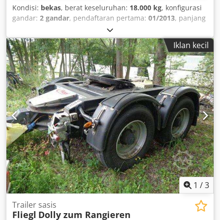
Kondisi:
bekas
, berat keseluruhan:
18.000 kg
, konfigurasi
gandar:
2 gandar
, pendaftaran pertama:
01/2013
, panjang
ruang muatan:
6.900 mm
, Tahun pembuatan:
2013
,
Iklan kecil
1
/
3
Trailer sasis
Fliegl
Dolly zum Rangieren