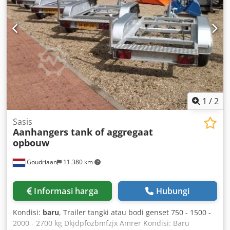
1
/
2
Sasis
Aanhangers tank of aggregaat
opbouw
Goudriaan
11.380 km
Informasi harga
Hubungi
Kondisi:
baru
, Trailer tangki atau bodi genset 750 - 1500 -
2000 - 2700 kg Dkjdpfozbmfzjx Amrer Kondisi: Baru