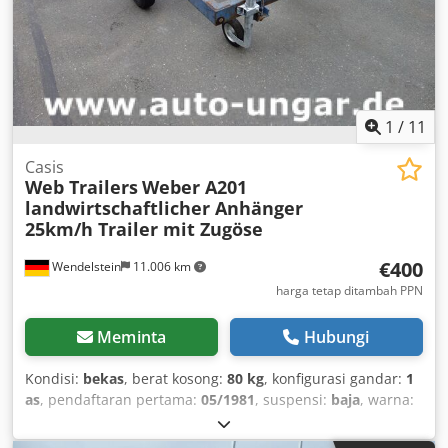
1
/
11
Casis
Web Trailers
Weber A201
landwirtschaftlicher Anhänger
25km/h Trailer mit Zugöse
€400
Wendelstein
11.006 km
harga tetap ditambah PPN
Meminta
Hubungi
Kondisi:
bekas
, berat kosong:
80 kg
, konfigurasi gandar:
1
as
, pendaftaran pertama:
05/1981
, suspensi:
baja
, warna:
biru
, Tahun pembuatan:
1981
,