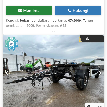
Meminta
Hubungi
Kondisi:
bekas
, pendaftaran pertama:
07/2009
, Tahun
pembuatan:
2009
, Perlengkapan:
ABS
,
Iklan kecil
1
/
14