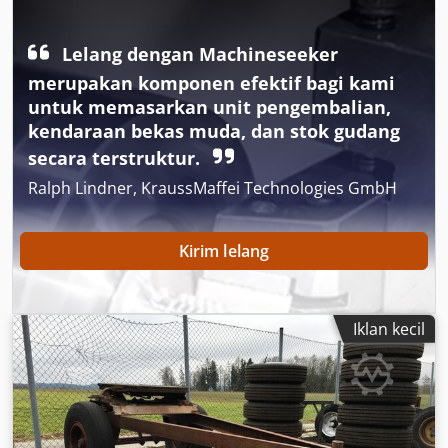
2220/1085/H420 mm, side edging height 410 mm - Overrun
brake unit: Hahn type ABV25.1DZKE 2010, up to 2500 kg -
Lelang dengan Machineseeker
Drawbar load: 100 kg - Dimensions: 4175/2030/H980 mm -
Unladen weight: 650 kg - Handover: as seen, in current
merupakan komponen efektif bagi kami
condition
untuk memasarkan unit pengembalian,
kendaraan bekas muda, dan stok gudang
secara terstruktur.
Ralph Lindner, KraussMaffei Technologies GmbH
Kirim lelang
Iklan kecil