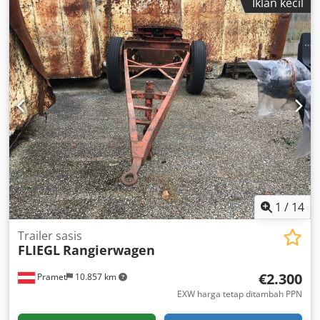
Iklan kecil
1
/
14
Trailer sasis
FLIEGL
Rangierwagen
€2.300
Pramet
10.857 km
EXW harga tetap ditambah PPN