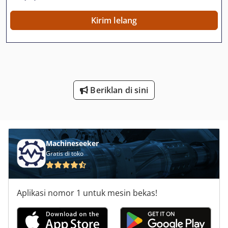
Stp 3
Kirim lelang
Tarpaulin Trailer
Trailer
Trailer Bekerja Platform
Beriklan di sini
Trailer Beku
Trailer Coupling
Trailer Crane
Machineseeker
Gratis di toko
Trailer Komersial
Trailer Kontrol Katup
Aplikasi nomor 1 untuk mesin bekas!
Trailer Rendah-Tempat Tidur
Trailer Ruhr