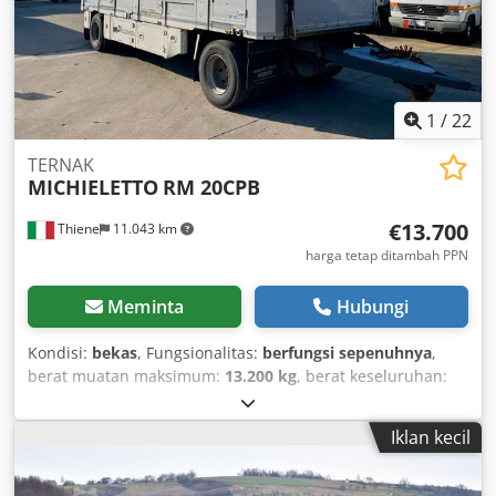
1
/
22
TERNAK
MICHIELETTO
RM 20CPB
€13.700
Thiene
11.043 km
harga tetap ditambah PPN
Meminta
Hubungi
Kondisi:
bekas
, Fungsionalitas:
berfungsi sepenuhnya
,
berat muatan maksimum:
13.200 kg
, berat keseluruhan:
20.000 kg
, pendaftaran pertama:
09/1999
, inspeksi
berikutnya (TÜV):
06/2026
, panjang ruang muatan:
7.150
Iklan kecil
mm
, lebar ruang muat:
2.250 mm
, tinggi ruang muatan:
2.700 mm
, panjang total:
9.260 mm
, lebar total:
2.550 mm
,
tinggi total:
3.900 mm
, suspensi:
udara
, ukuran ban: