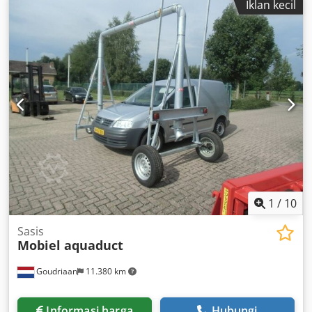
Iklan kecil
1
/
10
Sasis
Mobiel aquaduct
Goudriaan
11.380 km
Informasi harga
Hubungi