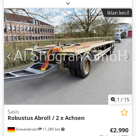
Iklan kecil
1
/
15
Sasis
Robustus
Abroll / 2 x Achsen
€2.990
Grevenbroich
11.285 km