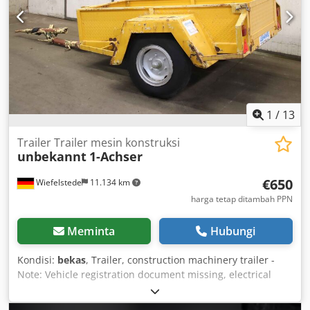
Penawaran ini tidak mengikat dan dapat berubah. -
Penjualan sela tetap menjadi hak kami. - Kesalahan
dan/atau salah ketik tidak dikecualikan. - Penjualan sesuai
dengan S&K kami.
1
/
13
Trailer Trailer mesin konstruksi
unbekannt
1-Achser
€650
Wiefelstede
11.134 km
harga tetap ditambah PPN
Meminta
Hubungi
Kondisi:
bekas
, Trailer, construction machinery trailer -
Note: Vehicle registration document missing, electrical
wiring missing / damaged Djdpfx Aen Uy Awomrskr -
Trailer: Construction machinery trailer - Loading platform: