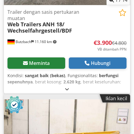
Trailer dengan sasis pertukaran
muatan
Web Trailers
ANH 18/
Wechselfahrgestell/BDF
€3.900
Butzbach
11.160 km
€4.800
VB ditambah PPN
Meminta
Hubungi
Kondisi:
sangat baik (bekas)
, Fungsionalitas:
berfungsi
sepenuhnya
, berat kosong:
2.620 kg
, berat keseluruhan:
18.000 kg
, pendaftaran pertama:
01/2017
, suspensi:
udara
, Tahun pembuatan:
2017
, WEB ANH 18/ Sasis
Iklan kecil
Pertukaran/BDF • Produsen: WEB • Tipe: ANH 18 • Tahun
produksi: 10.01.2017 • Suspensi: udara/udara • Berat
kosong: 2.620 kg • Muatan: 15.380 kg • Berat total yang
diizinkan: 18.000 kg • Kontainer 5,95 meter • Mata penarik
40 mm • Uji kir berlaku: 08/2026 • Mesin buatan Jerman •
Siap langsung digunakan Dkjdpezdt Exofx Amrer •