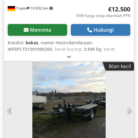
€12.500
Triptis
10.932 km
EXW harga tetap ditambah PPN
Meminta
Hubungi
Kondisi:
bekas
, nomor mesin/kendaraan:
WFDFLT21301005260
, berat kosong:
2.500 kg
, berat
muatan maksimum:
10.900 kg
, berat keseluruhan:
13.400
kg
, konfigurasi gandar:
2 gandar
, pendaftaran pertama:
Iklan kecil
11/2015
, ukuran ban:
285/70 R19,5"
,