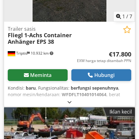
1
/
7
Trailer sasis
Fliegl
1-Achs Container
Anhänger EPS 38
€17.800
Triptis
10.932 km
EXW harga tetap ditambah PPN
Meminta
Hubungi
Kondisi:
baru
, Fungsionalitas:
berfungsi sepenuhnya
,
nomor mesin/kendaraan:
WFDFLT10401014064
, berat
kosong:
1.500 kg
, berat muatan maksimum:
2.300 kg
,
berat keseluruhan:
3.800 kg
, konfigurasi gandar:
1 as
,
Iklan kecil
panjang ruang muatan:
2.000 mm
, tinggi ruang muatan:
1.000 mm
, panjang total:
4.300 mm
, lebar total:
2.460 mm
,
suspensi:
baja
, ukuran ban:
235/75 R17,5"
, kondisi ban:
100 persen
, warna:
hijau
,