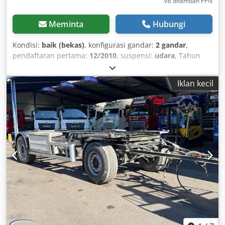
VB ditambah PPN
Meminta
Hubungi
Kondisi:
baik (bekas)
, konfigurasi gandar:
2 gandar
,
pendaftaran pertama:
12/2010
, suspensi:
udara
, Tahun
pembuatan:
2010
,
Iklan kecil