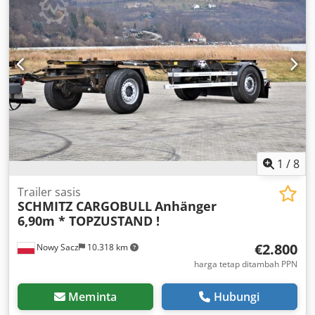
285/70 R 19.5
, kondisi ban:
80 persen
, jarak roda:
4.950
mm
, warna:
putih
, Tahun pembuatan:
2009
,
Perlengkapan:
tail lift
,
1
/
8
Trailer sasis
SCHMITZ CARGOBULL
Anhänger
6,90m * TOPZUSTAND !
€2.800
Nowy Sacz
10.318 km
harga tetap ditambah PPN
Meminta
Hubungi