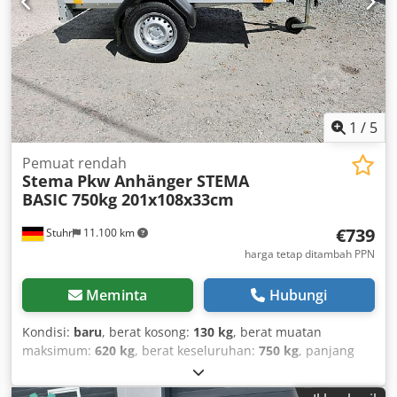
(Specifications, information and prices subject to change
and prior sale!)
1
/
5
Pemuat rendah
Stema
Pkw Anhänger STEMA
BASIC 750kg 201x108x33cm
€739
Stuhr
11.100 km
harga tetap ditambah PPN
Meminta
Hubungi
Kondisi:
baru
, berat kosong:
130 kg
, berat muatan
maksimum:
620 kg
, berat keseluruhan:
750 kg
, panjang
ruang muatan:
2.010 mm
, lebar ruang muat:
1.080 mm
,
tinggi ruang muatan:
330 mm
, ukuran ban:
145/80r13
,