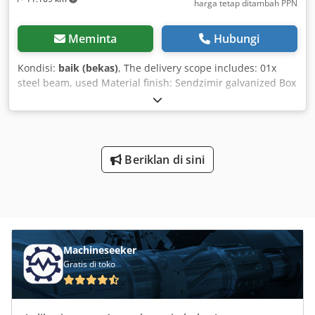
harga tetap ditambah PPN
Meminta
Hubungi
Kondisi:
baik (bekas)
, The delivery scope includes: 01x
steel beam, used Material finish: Sendzimir galvanized Box
section: 110 x 50 mm Csdstpf Nyjpfx Aigsrf Total length:
4,000 mm Currently in stock: 154 pcs. Your contacts in our
company: Mr. Andre Evering Mr. Mario Klöver Mr. Falk
Deutsch General information about the item: This item is
offered for collection only. If transport or shipping is
Beriklan di sini
required, additional costs will apply, which can be
requested separately depending on the place of delivery
and the delivery scope.
Machineseeker
Gratis di toko