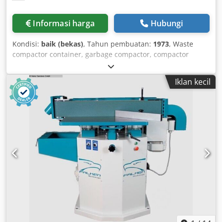
Informasi harga
Hubungi
Kondisi:
baik (bekas)
, Tahun pembuatan:
1973
, Waste
compactor container, garbage compactor, compactor
container, waste container, self-compacting container,
mobile waste compactor, paper compactor container,
Iklan kecil
paper container - Stationary press for: roll-off containers -
Feed chute: covered - Pressing operation: hydraulic -
Pressing operation: automatic - Emergency stop switch: at
the feed chute - Ram dimensions: 1450 x 650 mm - Ram
stroke: 1100 mm Crjdpfx Aisb A Ii Segef - Transport
dimensions: 2100 x 4500 mm - Side screw ratchets for skip
containers - Function tested