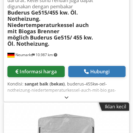
darurat. Ketel suhu rendah juga dapat
digunakan dengan pembakar
Buderus Ge515/455 kw. Öl.
Notheizung.
Niedertemperaturkessel auch
mit Biogas Brenner
möglich
Buderus Ge515/ 455 kw.
Öl. Notheizung.
Neumarkt
10.987 km
Informasi harga
Hubungi
Kondisi:
sangat baik (bekas)
, buderus-455kw-oel-
notheizung-niedertemperaturkessel-auch-mit-bio gas-
brenner-moeglich Crjdox U Exuopfx Aigjf
Iklan kecil