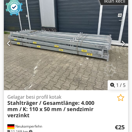
Iklan kecil
1
/
5
Gelagar besi profil kotak
Stahlträger / Gesamtlänge: 4.000
mm /
K: 110 x 50 mm / sendzimir
verzinkt
€25
Neukamperfehn
11.169 km