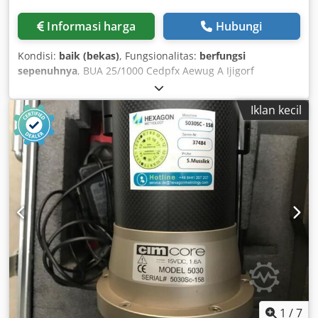
Informasi harga
Hubungi
Kondisi:
baik (bekas)
, Fungsionalitas:
berfungsi
sepenuhnya
, BUA 25/1000 Cedpfx Aewug A Ijigorf
Iklan kecil
1
/
7