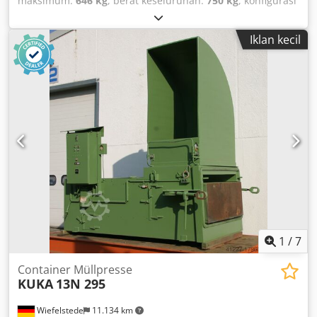
maksimum:
646 kg
, berat keseluruhan:
750 kg
, konfigurasi
gandar:
1 as
, panjang ruang muatan:
1.526 mm
, lebar
ruang muat:
1.116 mm
, tinggi ruang muatan:
777 mm
,
Iklan kecil
volume ruang muat:
1,8 m³
, ukuran ban:
13
, jarak roda:
155 mm
, Tahun pembuatan:
2023
, Perlengkapan:
kopling
trailer
,
1
/
7
Container Müllpresse
KUKA
13N 295
Wiefelstede
11.134 km