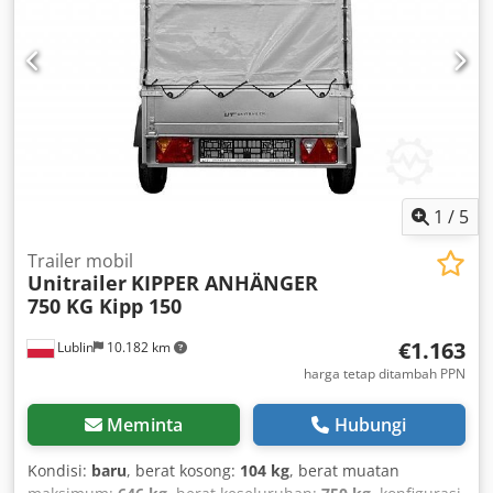
1
/
5
Trailer mobil
Unitrailer
KIPPER ANHÄNGER
750 KG Kipp 150
€1.163
Lublin
10.182 km
harga tetap ditambah PPN
Meminta
Hubungi
Kondisi:
baru
, berat kosong:
104 kg
, berat muatan