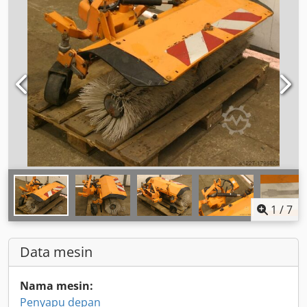
1
/
7
Data mesin
Nama mesin:
Penyapu depan