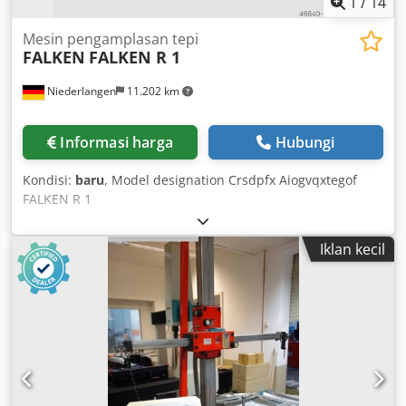
1
/
14
Mesin pengamplasan tepi
FALKEN
FALKEN R 1
Niederlangen
11.202 km
Informasi harga
Hubungi
Kondisi:
baru
, Model designation Crsdpfx Aiogvqxtegof
FALKEN R 1
Iklan kecil