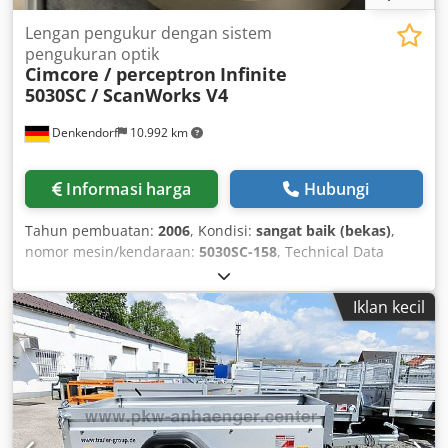
Lengan pengukur dengan sistem
pengukuran optik
Cimcore / perceptron
Infinite
5030SC / ScanWorks V4
Denkendorf
10.992 km
Informasi harga
Hubungi
Tahun pembuatan:
2006
, Kondisi:
sangat baik (bekas)
,
nomor mesin/kendaraan:
5030SC-158
, Technical Data
Csdpfoim H R Dsx Aigjrf Manufacturer: Cimcore Model:
Infinite 5030 SC Year of manufacture: 2006 Certificate date:
Iklan kecil
05/05/2014 Serial number: 5030SC-158 Optical sensor:
Perceptron ScanWorks V4 Further data available on
request. The machine can be upgraded with new
accessories according to customer requirements. Price: on
request! Installation and commissioning available! We are
happy to provide you with a detailed quotation! Note: Our
offer is intended exclusively for professional customers!