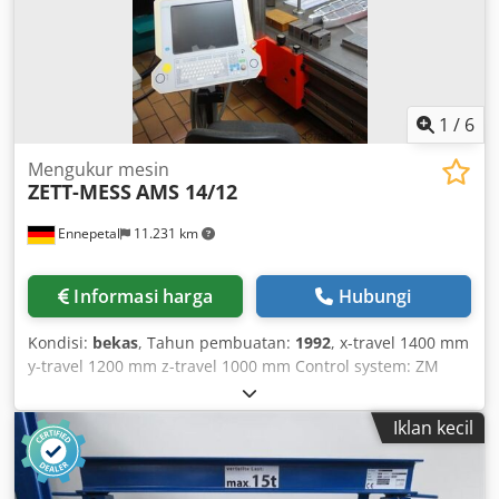
1
/
6
Mengukur mesin
ZETT-MESS
AMS 14/12
Ennepetal
11.231 km
Informasi harga
Hubungi
Kondisi:
bekas
, Tahun pembuatan:
1992
, x-travel 1400 mm
y-travel 1200 mm z-travel 1000 mm Control system: ZM
Crodpfx Aoftfczeigof Total power requirement: 0.5 kW
Machine weight approx. 2 t Space requirement approx. 2 x
Iklan kecil
1.5 x 2 m