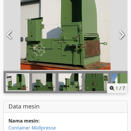
1
/
7
Data mesin
Nama mesin:
Container Müllpresse