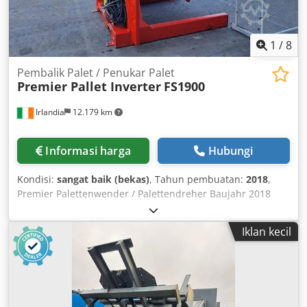
1
/
8
Pembalik Palet / Penukar Palet
Premier Pallet Inverter
FS1900
Irlandia
12.179 km
Informasi harga
Hubungi
Kondisi:
sangat baik (bekas)
, Tahun pembuatan:
2018
,
Premier Palettenwender / Palettendreher Baujahr 2018
Elektrohydraulischer Betrieb Maximale Öffnung: 1875 mm
Minimale Öffnung: 1050 mm Tragfähigkeit: 2000 kg
Iklan kecil
Dkodjwt S N Ropfx Aptjr Schutzeinhausung inklusive
Hauptanwendungen des FS 1900 Palettenwenders: Wendet
Kartons, Säcke, Fässer, Eimer, Dosen, Glasphiolen, Blech
und Kunststoff, Toiletten, Gasflaschen, Big Bags und
Gitterboxen. Handhabt nahezu jede palettierte Ladung,