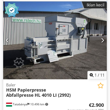
Iklan kecil
1
/
11
Baler
HSM Papierpresse
Abfallpresse
HL 4010 LI (2992)
€2.900
Tatabánya
10.496 km