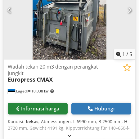
einschließlich rutschiger oder instabiler Güter, dank hoher
Klemmkraft.
1
/
5
Wadah tekan 20 m3 dengan perangkat
jungkit
Europress
CMAX
Lagedi
10.038 km
Informasi harga
Hubungi
Kondisi:
bekas
, Abmessungen: L 6990 mm, B 2500 mm, H
2720 mm. Gewicht 4191 kg. Kippvorrichtung für 140–660-l-
Behälter. Dksdjvkn Nvspfx Aptjr