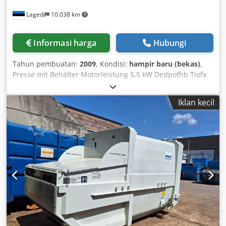
8 injection nozzles for glue supply and dowel insertion (left
Lagedi
10.038 km
side) No. 2 dowel magazines for automatic dowel insertion
OPTIONAL: BARCODE (WIRELESS SCANNER)
Informasi harga
Hubungi
Tahun pembuatan:
2009
, Kondisi:
hampir baru (bekas)
,
Presse mit Behälter Motorleistung 5,5 kW Dedpofhb Tiofx
Aptokr 400 V
Iklan kecil