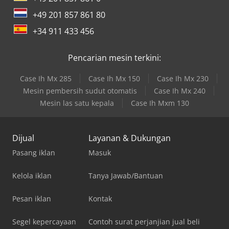
+49 201 857 861 80
+34 911 433 456
Pencarian mesin terkini:
Case Ih Mx 285
Case Ih Mx 150
Case Ih Mx 230
Mesin pembersih sudut otomatis
Case Ih Mx 240
Mesin las satu kepala
Case Ih Mxm 130
Dijual
Layanan & Dukungan
Pasang iklan
Masuk
Kelola iklan
Tanya Jawab/Bantuan
Pesan iklan
Kontak
Segel kepercayaan
Contoh surat perjanjian jual beli