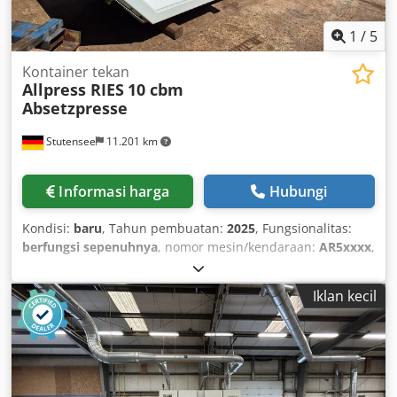
1
/
5
Kontainer tekan
Allpress RIES
10 cbm
Absetzpresse
Stutensee
11.201 km
Informasi harga
Hubungi
Kondisi:
baru
, Tahun pembuatan:
2025
, Fungsionalitas:
berfungsi sepenuhnya
, nomor mesin/kendaraan:
AR5xxxx
,
gaya penekanan:
28 t
, lebar total:
2.015 mm
, panjang total:
4.400 mm
, tinggi total:
2.500 mm
, berat keseluruhan:
Iklan kecil
3.000 kg
, panjang bukaan pengisian:
1.360 mm
, lebar
bukaan pengisian:
1.660 mm
, daya:
5,5 kW (7,48 hp)
,
kontainer press hidrolik baru dengan pelindung
tumpahan, cocok untuk memadatkan limbah residu
dengan kadar kelembaban Dedsydlfxepfx Aptjkr