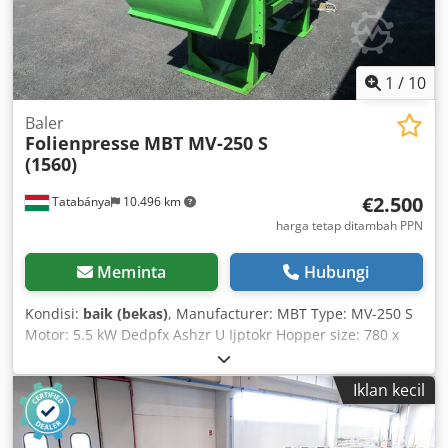
1
/
10
Baler
Folienpresse
MBT MV-250 S
(1560)
€2.500
Tatabánya
10.496 km
harga tetap ditambah PPN
Meminta
Hubungi
Kondisi:
baik (bekas)
, Manufacturer: MBT Type: MV-250 S
Motor: 5.5 kW Dedpfx Ashzr U Ijptokr Hopper size: 780 x
600 mm Housing dimensions: 3500 x 1000 x 2200 mm
Iklan kecil