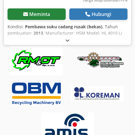
harga tetap ditambah PPN
Meminta
Hubungi
Kondisi:
Pembawa suku cadang rusak (bekas)
, Tahun
pembuatan:
2013
, Manufacturer: HSM Model: HL 4010 Li
Year of manufacture: 2013 The equipment is incomplete
and is being sold as parts. Defects: Dkodpfxsur Rave Aptor
- Hydraulic pump missing - Control unit missing - Power
supply missing