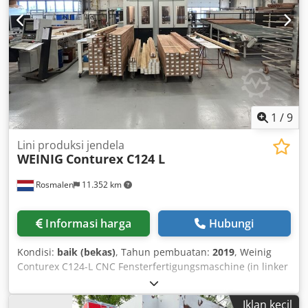
1
/
9
Lini produksi jendela
WEINIG
Conturex C124 L
Rosmalen
11.352 km
Informasi harga
Hubungi
Kondisi:
baik (bekas)
, Tahun pembuatan:
2019
, Weinig
Conturex C124-L CNC Fensterfertigungsmaschine (in linker
Einlauf-Ausführung) Ebenfalls verfügbar: C124 R (Rechts-
Einlauf), Baujahr 2010 Beschreibung: Baujahr: 2019
Iklan kecil