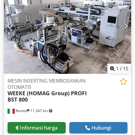
1
/
15
MESIN INSERTING MEMBOSANKAN
OTOMATIS
WEEKE (HOMAG Group)
PROFI
BST 800
Roreto
11.347 km
Informasi harga
Hubungi