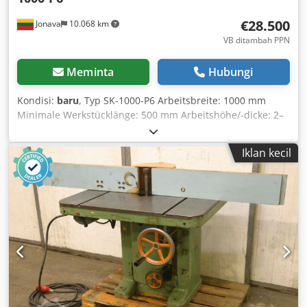
€28.500
Jonava
10.068 km
VB ditambah PPN
Meminta
Hubungi
Kondisi:
baru
, Typ SK-1000-P6 Arbeitsbreite: 1000 mm
Minimale Werkstücklänge: 500 mm Arbeitshöhe/-dicke: 2–
150 mm Polierwalzendrehzahl: frequenzgeregelt
Vorschubgeschwindigkeit: 3–12,5 m/min
Iklan kecil
Gesamtanschlussleistung: 13,87 kW Scheibenmotor: 1,5 kW
× 1 Queraggregatmotor: 1,5 kW × 1
Schraubenwalzenmotor: 2,2 kW × 2 Vorschubantrieb: 2,2
kW Motor für Auf-/Abbewegung: 0,37 kW × 4
Schwenkmotor: 0,37 kW × 2 Csdpfx Apjdmi Nionjha
Arbeitstisch höhenverstellbar: 0,55 kW
Transportabmessungen: 3650 × 1850 × 2100 mm Gewicht:
4200 kg