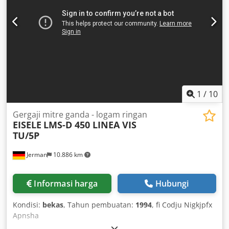
1
/
10
Gergaji mitre ganda - logam ringan
EISELE
LMS-D 450 LINEA VIS
TU/5P
Jerman
10.886 km
Informasi harga
Hubungi
Kondisi:
bekas
, Tahun pembuatan:
1994
, fi Codju Nigkjpfx
Apnsha