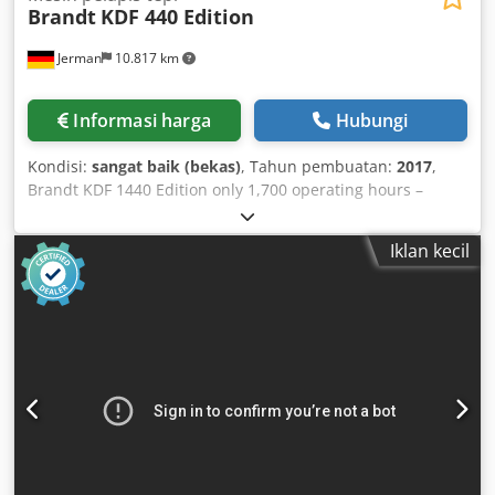
Brandt
KDF 440 Edition
Jerman
10.817 km
Informasi harga
Hubungi
Kondisi:
sangat baik (bekas)
, Tahun pembuatan:
2017
,
Brandt KDF 1440 Edition only 1,700 operating hours –
excellent condition – can also be supplied with the XES 200
Autark pre-heating station (+ €4,500) OVERVIEW OF UNIT
Iklan kecil
CONFIGURATION: JOINTING MILLING UNIT: 2 x 2.2 kW 200
Hz GLUING UNIT: QA 65 N END TRIMMING UNIT,
BEVEL/STRAIGHT: 2 x 0.18 kW PNEUMATIC ADJUSTMENT
FOR END TRIMMING, BEVEL/STRAIGHT MULTI-STAGE
MILLING UNIT: MS 40 (counter-rotation) PNEUMATIC TWO-
POINT ADJUSTMENT PROFILE MILLING UNIT: 1 x 0.35 kW
WD 60 (suitable for construction flooring) PNEUMATIC
TWO-POINT ADJUSTMENT FOR RADIUS/BEVEL MULTI-STAGE
SCRAPER UNIT: MZ 40 GLUE JOINT SCRAPER BUFFING UNIT
Top pressure: PU rollers instead of standard rollers
Additional QA 65 N gluing unit (interchangeable) Release