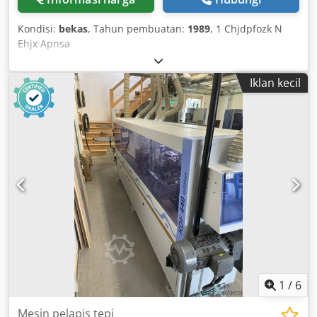
Kondisi:
bekas
, Tahun pembuatan:
1989
, 1 Chjdpfozk N
Ehjx Apnsa
Iklan kecil
1
/
6
Mesin pelapis tepi