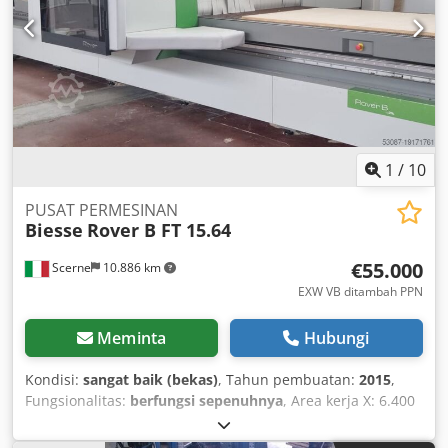
pada jiwa, tubuh, atau kesehatan tetap berlaku. Klaim atas
cacat yang disembunyikan secara curang juga tetap
berlaku. Inspeksi mesin dapat dilakukan setelah
perjanjian. Inspeksi terjadwal pada tanggal 18 Juli atau 1
Agustus dari pukul 10.00 hingga 14.00 di lokasi kami di
Stemwede.
1
/
10
PUSAT PERMESINAN
Biesse
Rover B FT 15.64
€55.000
Scerne
10.886 km
EXW VB ditambah PPN
Meminta
Hubungi
Kondisi:
sangat baik (bekas)
, Tahun pembuatan:
2015
,
Fungsionalitas:
berfungsi sepenuhnya
, Area kerja X: 6.400
mm Csdpfx Apjwlcqveneha Area kerja Y: 1.500 mm Jumlah
spindle milling: 1 Motor utama: 13 kW Kecepatan putar