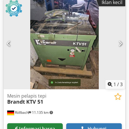
Iklan kecil
maks.: 24.000 rpm Sistem penjepitan alat: HSK-F63 Posisi
pergantian alat: 8 Kepala bor vertikal: 20 Mata bor
horizontal X: 4 Mata bor horizontal Y: 4 2 pompa vakum
masing-masing 360 m³/h Nesting Remote control Software:
BIESSE WORKS Dimensi total: 11.004 × 5.334 mm Berat:
4.900 kg
1
/
3
Mesin pelapis tepi
Brandt
KTV 51
Röllbach
11.135 km
Informasi harga
Hubungi