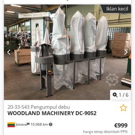
Iklan kecil
1
/
6
20-33-543 Pengumpul debu
WOODLAND MACHINERY
DC-9052
€999
Jonava
10.068 km
harga tetap ditambah PPN