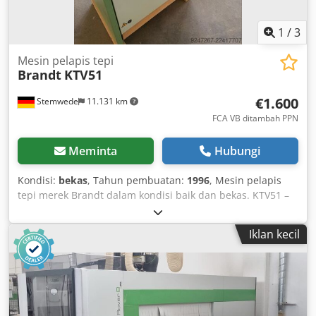
1
/
3
Mesin pelapis tepi
Brandt
KTV51
€1.600
Stemwede
11.131 km
FCA VB ditambah PPN
Meminta
Hubungi
Kondisi:
bekas
, Tahun pembuatan:
1996
, Mesin pelapis
tepi merek Brandt dalam kondisi baik dan bekas. KTV51 –
Tahun pembuatan 1996 Csdpfx Aezpflnepnjha Mesin ini
dibeli dalam kondisi bekas dan hanya digunakan sesekali.
Iklan kecil
Mesin ini dijual sebagai bagian dari likuidasi bisnis
pertukangan kami. Harga pengambilan di lokasi –
pengiriman dapat diatur berdasarkan permintaan.
Penjualan dilakukan dengan pengecualian tanggung jawab
atas cacat fisik. Tanggung jawab atas tindakan yang
disengaja, kelalaian berat, serta kerusakan akibat cedera