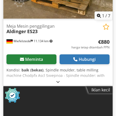
1
/
7
Meja Mesin penggilingan
Aldinger
ES23
€880
Wiefelstede
11.134 km
harga tetap ditambah PPN
Meminta
Hubungi
Kondisi:
baik (bekas)
, Spindle moulder, table milling
machine Chodpfx Ascl Svvepnoa - Spindle moulder: with
fixed spindle - Speeds: rpm - Motor power: kW -
Dimensions: 1000/1870/H1040 mm - Weight: 560 kg
Iklan kecil