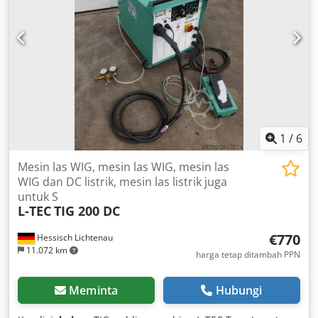
1
/
6
Mesin las WIG, mesin las WIG, mesin las
WIG dan DC listrik, mesin las listrik juga
untuk S
L-TEC
TIG 200 DC
€770
Hessisch Lichtenau
11.072 km
harga tetap ditambah PPN
Meminta
Hubungi