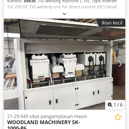
Kondisi:
bekas
, TIG welding machine L-TEC Type Inverter
TIG 200 DC TIG welding unit for direct current (DC) Serial
No.: 184548 Year of manufacture: approx. 1994 Output:
200 Amp = 60% duty cycle 155 Amp = 100% duty cycle
Iklan kecil
Adjustment range: stepless Current type: DC (direct
current) Mains connection: 400 Volt, 50 Hz, 32 A plug - 4
meter hose package with central connection and hand
torch - with remote potentiometer (foot pedal) - gas
pressure regulator - DC only - HF ignition Space
requirements (L x W x H): 850 x 480 x 740 mm Codpfx
Apodzqb Ejnoha Weight: approx. 150 kg The welding test
shows very good results when welding stainless steel with
direct current. Otherwise in good condition.
1
/
6
21-29-543 sikat pengamplasan mesin
WOODLAND MACHINERY
SK-
1000-P6