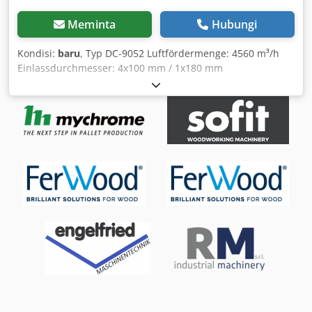
Meminta
Hubungi
Kondisi:
baru
, Typ DC-9052 Luftfördermenge: 4560 m³/h
Einlassdurchmesser: 4x100 mm / 1x180 mm
Lüfterdurchmesser: 356 mm Sackvolumen: 307 l
Auffangsäcke: ø 480 × 4 3-phasig, 400V/50 Hz
Motorleistung: 5,6 kW Chjdjfiiwxepfx Apnoa Abmessungen:
2764 x 585 x 2355 mm Transportabmessungen: 1600 x 720
x 840 mm Gewicht: 125 kg