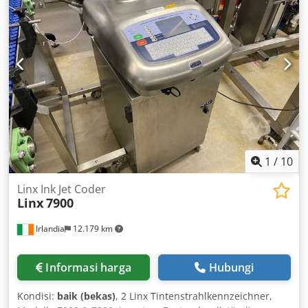
1
/
10
Linx Ink Jet Coder
Linx
7900
Irlandia
12.179 km
Informasi harga
Hubungi
Kondisi:
baik (bekas)
, 2 Linx Tintenstrahlkennzeichner,