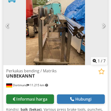
pekerjaan manual dapat dikurangi secara signifikan!
Dalam operasi satu orang, hingga 1 meter kubik kayu
dapat diproses dalam beberapa menit dan sekitar 5 meter
kubik per jam. Waktu rata-rata per pemotongan adalah 1,5
menit. Djdpfxjfnrx Ts Acyokr
1
/
7
Perkakas bending / Matriks
UNBEKANNT
Dortmund
11.215 km
Informasi harga
Hubungi
Kondisi:
baik (bekas)
, Various press brake tools, punches,