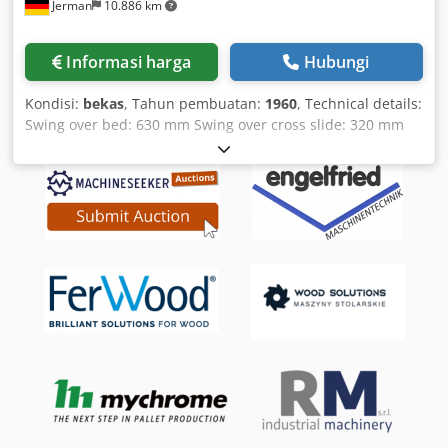
Jerman
10.886 km
Informasi harga
Hubungi
Kondisi:
bekas
, Tahun pembuatan:
1960
, Technical details:
Swing over bed: 630 mm Swing over cross slide: 320 mm
Turning length: 2800 mm Distance between centers: 2800
mm Swing in the gap: 700 mm Gap length: 450 mm
Spindle bore: 70 mm Machine weight approx.: 4.4 t
Machine dimensions approx. LxWxH: 4.7 x 1.5 x 1.5 m
Dkodpfx Acsu Ix A Eoyjr Thread cutting possible
Accessories: 4-jaw chuck Various centers Gears Jaws and
small parts Steady rest *