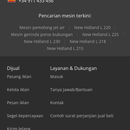
+34 911 433 456
Pencarian mesin terkini:
Mesin pemotong jet air
New Holland L 220
Mesin gerinda poros bubungan
New Holland L 225
New Holland L 230
New Holland L 218
New Holland L 215
Dijual
Layanan & Dukungan
Pasang iklan
Masuk
Kelola iklan
Tanya Jawab/Bantuan
Pesan iklan
Kontak
Segel kepercayaan
Contoh surat perjanjian jual beli
Kirim lelang