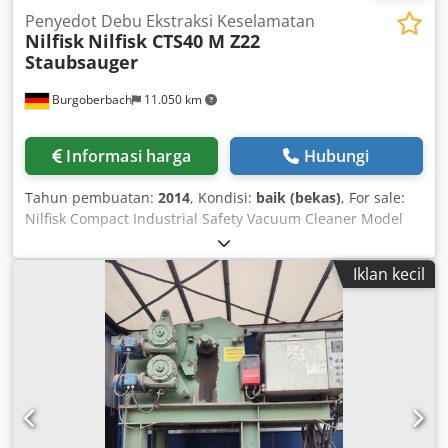
Penyedot Debu Ekstraksi Keselamatan
Nilfisk
Nilfisk CTS40 M Z22
Staubsauger
Burgoberbach
11.050 km
Informasi harga
Hubungi
Tahun pembuatan:
2014
, Kondisi:
baik (bekas)
, For sale:
Nilfisk Compact Industrial Safety Vacuum Cleaner Model
CTS40 M Z22 400 V 4 kW 9 A 50 Hz 114 kg ATEX certified /
explosion-proof The vacuum cleaner is in good condition
Iklan kecil
and ready for immediate use. Machinery Purchase / Sales
PURCHASE / SALE OF PRODUCTION & METALWORKING
MACHINES AND MORE Dedpfx Acshu Sf Heyskr Are you
looking for a high-quality yet affordable metalworking
machine for your production? Or are you looking to sell
yours? For further information or contact options, please
visit our website.