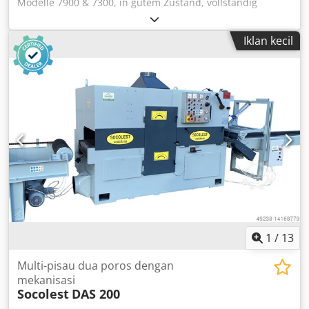
Modelle 7900 & 7300, in gutem Zustand, vollständig
gewartet, betriebsbereit. Dkjdpfx Aekyumkocysr
Iklan kecil
1
/
13
Multi-pisau dua poros dengan
mekanisasi
Socolest
DAS 200