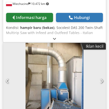
Miechucino
10.472 km
Informasi harga
Hubungi
Kondisi:
hampir baru (bekas)
, Socolest DAS 200 Twin-Shaft
Multirip Saw with Infeed and Outfeed Tables - Italian
manufacture - Centering infeed table - Discharge outfeed
table - Upper feed rollers TECHNICAL SPECIFICATIONS: -
Iklan kecil
Cutting height: 200 mm - Cutting width: 400 mm - Motor
power: 2 x 55 kW - Track width: 630 mm - Maximum blade
diameter: 350 mm - Feed speed: 40 m/min - Hydraulic
height adjustment for shafts - Hydraulic adjustment of
cutting height - Hydraulic feed - Four upper feed rollers -
Four rows of anti-kickback fingers - Shaft diameter: 70 mm
- Sleeve diameter: 90 mm - Pneumatic side centering
pressure - Port diameter: 2 x 250 mm - Minimum
workpiece length: 720 mm - Laser guide - Belt infeed table:
5700 mm - Table width: 600 mm - Pneumatic upper
pressure roller - Table speed controlled by frequency
inverter - Outfeed table: 9200 mm - Roller width: 800 mm -