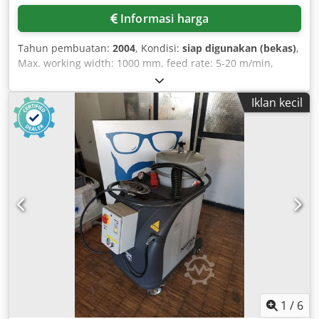
Informasi harga
Tahun pembuatan:
2004
, Kondisi:
siap digunakan (bekas)
,
Max. working width: 1000 mm, feed rate: 5-20 m/min,
height: 2200 mm, length: 4000 mm, weight: 3.3 t, complete
with documentation, regularly maintained. Dedpfxsi E Trps
Iklan kecil
Acyokr
1
/
6