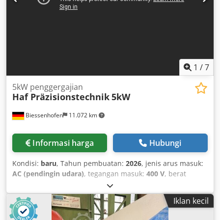
1
/
7
5kW penggergajian
Haf Präzisionstechnik
5kW
Biessenhofen
11.072 km
Informasi harga
Hubungi
Kondisi:
baru
, Tahun pembuatan:
2026
, jenis arus masuk:
AC (pendingin udara)
, tegangan masuk:
400 V
, berat
keseluruhan:
66 kg
, Gergaji rantai listrik kami dengan daya
5 kW sangat cocok untuk memotong bundel kayu satu
Iklan kecil
meter dalam kombinasi dengan galah pemotong kami.
Dengan memotong seluruh bundel kayu bakar satu meter,