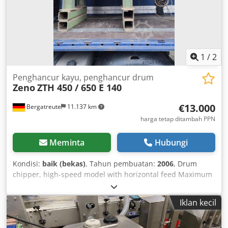
1
/
2
Penghancur kayu, penghancur drum
Zeno
ZTH 450 / 650 E 140
€13.000
Bergatreute
11.137 km
harga tetap ditambah PPN
Meminta
Hubungi
Kondisi:
baik (bekas)
, Tahun pembuatan:
2006
, Drum
chipper, high-speed model with horizontal feed Maximum
infeed width: 450 mm Maximum infeed height: 140 mm
Djdpju Rl Rusfx Acyekr Motor: 75 kW Equipped with
Iklan kecil
frequency converter for variable speed No vibrating chute
included