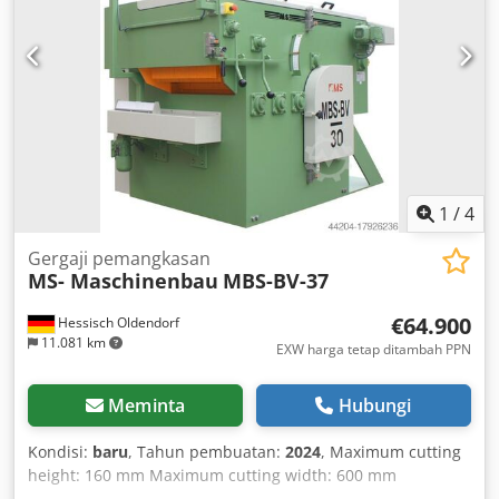
1
/
4
Gergaji pemangkasan
MS- Maschinenbau
MBS-BV-37
€64.900
Hessisch Oldendorf
11.081 km
EXW harga tetap ditambah PPN
Meminta
Hubungi
Kondisi:
baru
, Tahun pembuatan:
2024
, Maximum cutting
height: 160 mm Maximum cutting width: 600 mm
Min./max. edging width: 25–300 mm Width adjustment