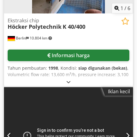
Roller diameter: 135 mm - Four discharge chains Dkjdpfx
Asqup Anecyjr - Chain spacing: 1900 mm Transport
1
/
6
dimensions: 1300 cm x 240 cm x 200 cm Weight: 8 t
Ekstraksi chip
Höcker Polytechnik
K 40/400
Berlin
10.804 km
Informasi harga
Tahun pembuatan:
1998
, Kondisi:
siap digunakan (bekas)
,
Volumetric flow rate: 13,600 m³/h, pressure increase: 3,100
Pa, speed: 1,500 rpm, motor power: 18.5 kW, weight: 790
kg, equipped with STBB HAB S chip container, including
Iklan kecil
complete documentation. Dodpfx Acsi A Ix Hjyjkr