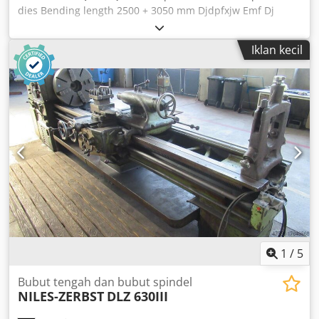
dies Bending length 2500 + 3050 mm Djdpfxjw Emf Dj
Acyokr Siegfried Volz Machine Tools Rüschebrinkstr. 151-
153 DE - 44143 Dortmund - Wambel
Iklan kecil
1
/
5
Bubut tengah dan bubut spindel
NILES-ZERBST
DLZ 630III