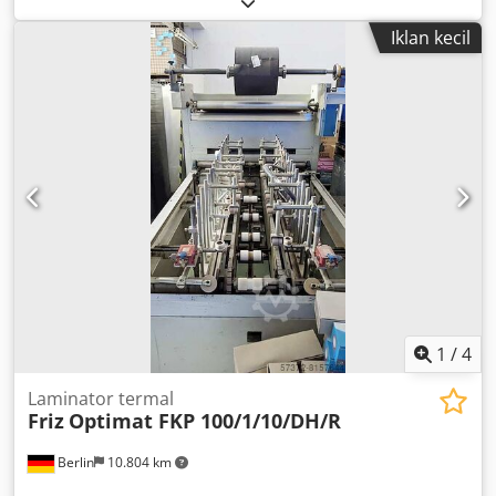
times: 0.2–1.0 sec. Feed speed: 5–30 (70) m/min Saw
Iklan kecil
motors: 37 kW Feed motor: 2.2 kW Electric height
adjustment for top rollers 2 lasers Dsdpfjvdcc Rox Acyjkr
Riving knives in the machine Fixed bush Adjustable bush
Cutting width display Automatic width adjustment Saw
spindle diameter: 70 mm Weight: 3,500 kg Available at
short notice
1
/
4
Laminator termal
Friz
Optimat FKP 100/1/10/DH/R
Berlin
10.804 km