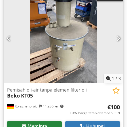
1
/
3
Pemisah oli-air tanpa elemen filter oli
Beko
KT05
€100
Korschenbroich
11.286 km
EXW harga tetap ditambah PPN
Meminta
Hubungi