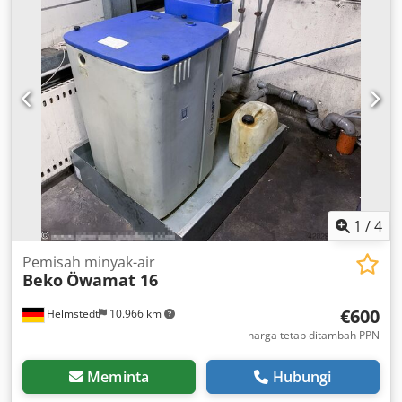
1
/
4
Pemisah minyak-air
Beko
Öwamat 16
€600
Helmstedt
10.966 km
harga tetap ditambah PPN
Meminta
Hubungi