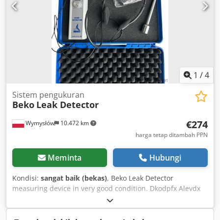
1
/
4
Sistem pengukuran
Beko
Leak Detector
€274
Wymysłów
10.472 km
harga tetap ditambah PPN
Meminta
Hubungi
Kondisi:
sangat baik (bekas)
, Beko Leak Detector
measuring device in very good condition. Dkodpfx Alevdx
Sne Asr