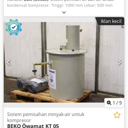
kondensat kompresor. Tinggi: 1000 mm Lebar: 500 mm
Kedalaman: 500 mm Berat: sekitar 20 kg Kondisi: baik,
bekas Djdpezqc Uvsfx Al Aekr
Iklan kecil
1
/
9
Sistem pemisahan minyak-air untuk
kompresor
BEKO
Öwamat KT 05