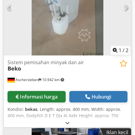
1
/
2
Sistem pemisahan minyak dan air
Beko
Aschersleben
10.942 km
Informasi harga
Hubungi
Kondisi:
bekas
, Length: approx. 400 mm, Width: approx.
400 mm, Dodpfsh D E T Djx Al Aekr Height: approx. 750
mm, Weight: 15 kg, For use in compressed air systems
Iklan kecil