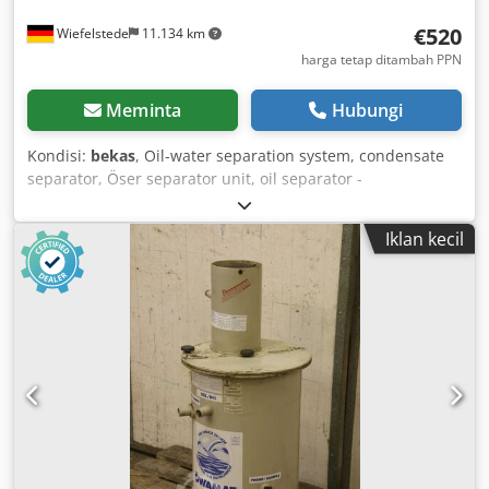
€520
Wiefelstede
11.134 km
harga tetap ditambah PPN
Meminta
Hubungi
Kondisi:
bekas
, Oil-water separation system, condensate
separator, Öser separator unit, oil separator -
Manufacturer: BEKO, oil-water separation system Öser
separator unit type Öwamat KT 05 Dkodpfx Alotxkvre Aor -
Iklan kecil
Accessories: incl. Oekosorb replacement filter, see photos -
Dimensions: Ø 680 x 1130 mm -Weight: 73 kg with pallet