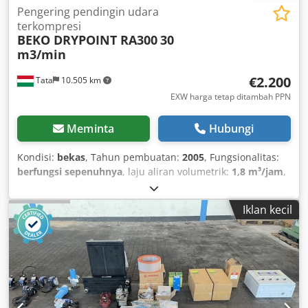
Pengering pendingin udara
terkompresi
BEKO DRYPOINT RA300
30
m3/min
€2.200
Tata
10.505 km
EXW harga tetap ditambah PPN
Meminta
Hubungi
Kondisi:
bekas
, Tahun pembuatan:
2005
, Fungsionalitas:
berfungsi sepenuhnya
, laju aliran volumetrik:
1,8 m³/jam
,
lebar total:
800 mm
, panjang total:
1.000 mm
, tinggi total:
1.450 mm
, tekanan:
16 batang
, berat keseluruhan:
300 kg
,
Iklan kecil
BEKO DRYPOINT RA300 Refrigeration Dryer 30 m³/min +3°C
/ct1933/ Manufacturer: BEKO DRYPOINT Model: RA300
Year of manufacture: 2005 Connection: DN80 PN16 Dsdpfst
A Uwtox Al Ajkr Air flow rate: 1,800 m³/h, +3°C Level-
controlled BEKOMAT Condensate drain Operating
pressure: 4–14 bar Casing dimensions: 800 x 1000 x 1410
mm Weight: 275 kg