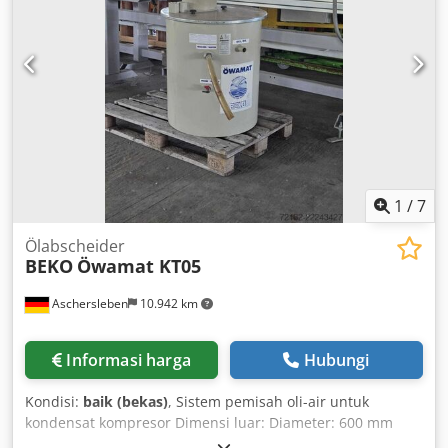
1
/
7
Ölabscheider
BEKO
Öwamat KT05
Aschersleben
10.942 km
Informasi harga
Hubungi
Kondisi:
baik (bekas)
, Sistem pemisah oli-air untuk
kondensat kompresor Dimensi luar: Diameter: 600 mm
Tinggi: 1180 mm Dkjdpfx Aozh Iddjl Aor Berat: sekitar 50 kg