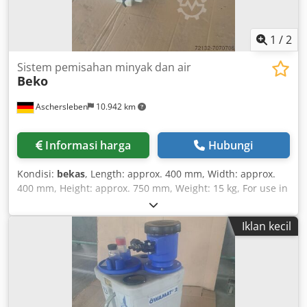
1
/
2
Sistem pemisahan minyak dan air
Beko
Aschersleben
10.942 km
Informasi harga
Hubungi
Kondisi:
bekas
, Length: approx. 400 mm, Width: approx.
400 mm, Height: approx. 750 mm, Weight: 15 kg, For use in
compressed air systems Dkjdpfx Ajh D E Uwsl Aor
Iklan kecil