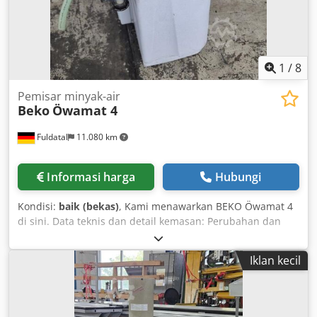
1
/
8
Pemisar minyak-air
Beko
Öwamat 4
Fuldatal
11.080 km
Informasi harga
Hubungi
Kondisi:
baik (bekas)
, Kami menawarkan BEKO Öwamat 4
di sini. Data teknis dan detail kemasan: Perubahan dan
kesalahan dapat terjadi. Djdextu Nkepfx Al Aokr Silakan
hubungi kami untuk penawaran.
Iklan kecil