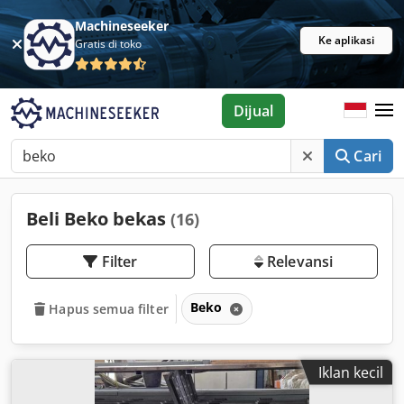
Machineseeker
Ke aplikasi
Gratis di toko
Dijual
Cari
Beli Beko bekas
(16)
Filter
Relevansi
Beko
Hapus semua filter
Iklan kecil