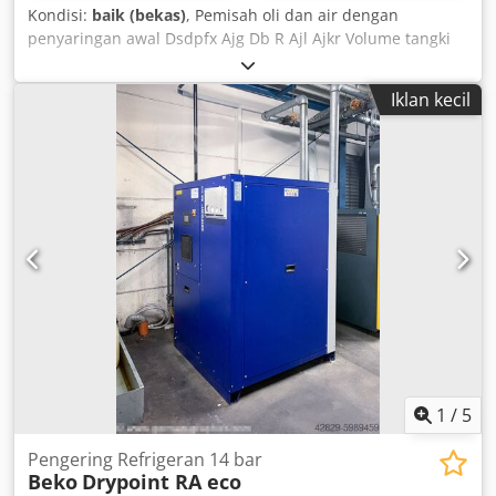
Kondisi:
baik (bekas)
, Pemisah oli dan air dengan
penyaringan awal Dsdpfx Ajg Db R Ajl Ajkr Volume tangki
(liter): 228,4 Kapasitas kompresor maks. m³/menit: 58,5
Sambungan saluran masuk kondensat: 3 x G1/2, 1 x G1
Iklan kecil
Volume pengisian dalam liter: 158,8 Kapasitas filter dalam
liter: 1 x 37,2 / 1 x 40,3
1
/
5
Pengering Refrigeran 14 bar
Beko
Drypoint RA eco