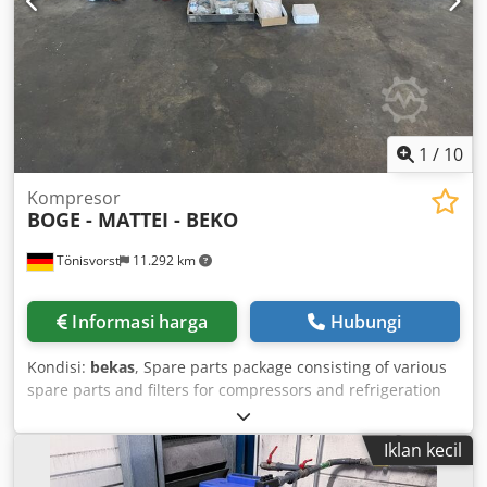
1
/
10
Kompresor
BOGE - MATTEI - BEKO
Tönisvorst
11.292 km
Informasi harga
Hubungi
Kondisi:
bekas
, Spare parts package consisting of various
spare parts and filters for compressors and refrigeration
dryers from the manufacturers BOGE, MATTEI, and BEKO.
On request, individual spare parts from the package can
Iklan kecil
also be offered. Dsdjqapixepfx Al Ajkr Detailed photos can
be provided.