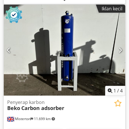
Kondisi: baik, bekas pakai
Iklan kecil
1
/
4
Penyerap karbon
Beko
Carbon adsorber
Misterton
11.699 km