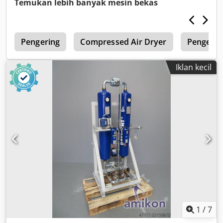
Temukan lebih banyak mesin bekas
t
Pengering
Compressed Air Dryer
Pengerin
Iklan kecil
1
/
7