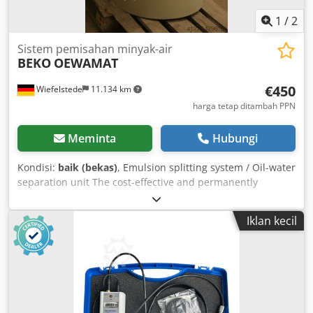
1
/
2
Sistem pemisahan minyak-air
BEKO
OEWAMAT
€450
Wiefelstede
11.134 km
harga tetap ditambah PPN
Meminta
Hubungi
Kondisi:
baik (bekas)
, Emulsion splitting system / Oil-water
separation unit The cost-effective and permanently
reliable solution to the problem is usually oil/water
separation for dispersed condensates. The treated water
Iklan kecil
complies with legal requirements for discharge into the
sewer system. Dkedpfsb A Iy Hex Al Asr - Weight: 70 kg