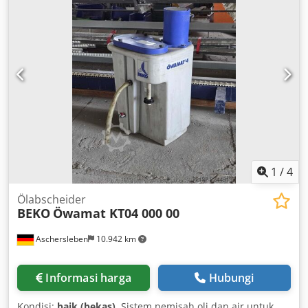
1
/
4
Ölabscheider
BEKO
Öwamat KT04 000 00
Aschersleben
10.942 km
Informasi harga
Hubungi
Kondisi:
baik (bekas)
, Sistem pemisah oli dan air untuk