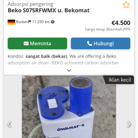
Adsorpsi pengering
Beko
S075RFWMX u. Bekomat
€4.500
Borken
11.250 km
harga tetap ditambah PPN
Meminta
Hubungi
Kondisi:
sangat baik (bekas)
, We are offering a Beko
adsorption air dryer. BEKO activated carbon adsorber
CLEARPOINT 2X, as well as DRYPOINT dust filter
S075RFWMX Condensate drain Bekomat 20 FM KA20K1ZAR
Iklan kecil
BEKO activated carbon adsorber CLEARPOINT 2X Type:
Beko adsorption dryer Condition: used Dkedpfozd Uuuox
Al Ajr Scope of delivery: (See picture) (Specifications and
details are subject to change and errors excepted!) For any
further questions, we are happy to assist you by phone.