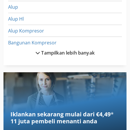
Alup
Alup Hl
Alup Kompresor
Bangunan Kompresor
Tampilkan lebih banyak
Boiler Udara
Bola Sekrup
Bola Sekrup Berkendara
Brian Beckum Kompresor
Copeland Kompresor
Iklankan sekarang mulai dari €4,49
*
Dorin Kompresor
11 juta pembeli
menanti anda
Dosing Sekrup