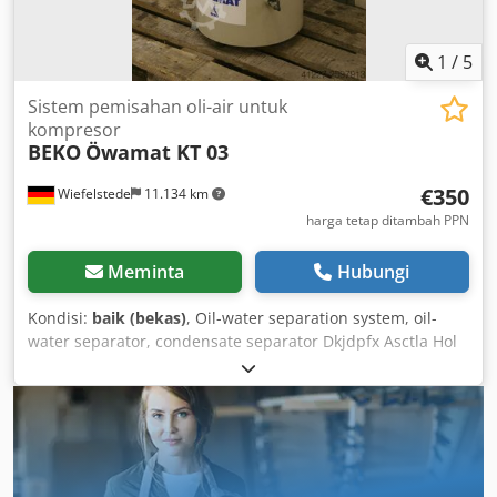
1
/
5
Sistem pemisahan oli-air untuk
kompresor
BEKO
Öwamat KT 03
€350
Wiefelstede
11.134 km
harga tetap ditambah PPN
Meminta
Hubungi
Kondisi:
baik (bekas)
, Oil-water separation system, oil-
water separator, condensate separator Dkjdpfx Asctla Hol
Aer - The cost-effective and permanently reliable solution
to the problem is usually oil/water separation for
dispersed condensates. The treated water meets the legal
requirements for discharge into the sewage system. -
Quantity: 1x filter available - Price: per piece - Dimensions:
460/500/H950 mm - Weight: 32 kg