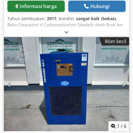
Informasi harga
Hubungi
Tahun pembuatan:
2017
, Kondisi:
sangat baik (bekas)
,
Beko Clearpoint V Carbonadsorber Dkedpfx Alork Rrve Aor
Baujahr 2017, Typ - L225VWM, Temperaturbereich -10°C
bis 60°C, Eingangsdruck 0/16 Bar, Betriebsdruck 7 Bar,
Iklan kecil
maximaler Volumenstrom 380 Nm³/h.
1
/
6