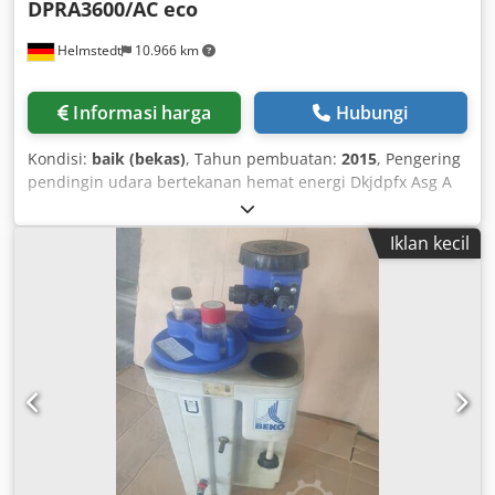
DPRA3600/AC eco
Helmstedt
10.966 km
Informasi harga
Hubungi
Kondisi:
baik (bekas)
, Tahun pembuatan:
2015
, Pengering
pendingin udara bertekanan hemat energi Dkjdpfx Asg A
Hcxol Aor Tahun pembuatan 2015 Tekanan 14 bar
Iklan kecil