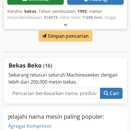
Kondisi:
bekas
, Tahun pembuatan:
1993
, nomor
mesin/kendaraan:
5/4573
, lebar total:
7.500 mm
, tinggi
total:
11.400 mm
, berat keseluruhan:
45 kg
, The cost-
effective drainage of condensate for your compressor. The
Simpan pencarian
oil is separated from the water using a filter set (PLEASE
NOTE: the filter set is not included in the scope of
delivery). The treated water (only in conjunction with the
filter set) is approved for discharge into the sewage
system. Warranty and liability are excluded in this listing.
Bekas Beko
(16)
Price on request. Dsdpfeqmmaljx Al Aekr
Sekarang telusuri seluruh Machineseeker dengan
lebih dari 200.000 mesin bekas.
Cari
Jelajahi nama mesin paling populer:
Agregat Kompresor