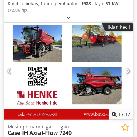
Kondisi:
bekas
, Tahun pembuatan:
1988
, daya:
53 kW
(72,06 hp)
,
Iklan kecil
1
/
17
Mesin pemanen gabungan
Case IH
Axial-Flow 7240