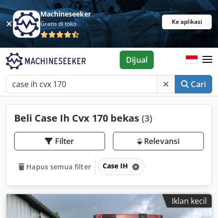
Machineseeker
Ke aplikasi
Gratis di toko
Dijual
Cari
Beli Case Ih Cvx 170 bekas
(3)
Filter
Relevansi
Case IH
Hapus semua filter
Iklan kecil