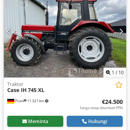
1
/
10
Traktor
Case IH
745 XL
€24.500
Prüm
11.321 km
harga tetap ditambah PPN
Meminta
Hubungi