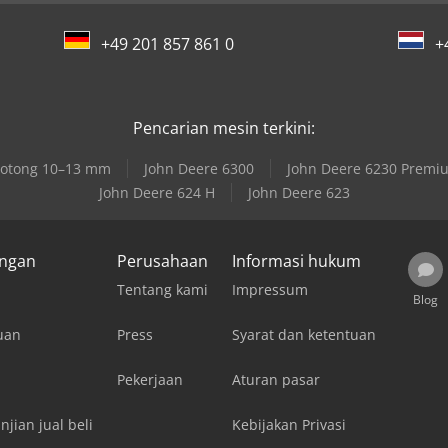
+49 201 857 861 0
+
Pencarian mesin terkini:
 potong 10–13 mm
John Deere 6300
John Deere 6230 Premi
John Deere 624 H
John Deere 623
ungan
Perusahaan
Informasi hukum
Tentang kami
Impressum
Blog
uan
Press
Syarat dan ketentuan
Pekerjaan
Aturan pasar
njian jual beli
Kebijakan Privasi