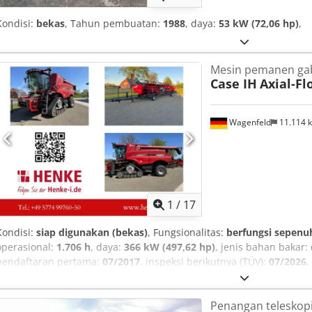
Kondisi:
bekas
, Tahun pembuatan:
1988
, daya:
53 kW (72,06 hp)
,
Mesin pemanen ga
Case IH
Axial-Fl
Wagenfeld
11.114 
1
/
17
Kondisi:
siap digunakan (bekas)
, Fungsionalitas:
berfungsi sepenu
operasional:
1.706 h
, daya:
366 kW (497,62 hp)
, jenis bahan bakar:
pendaftaran pertama:
07/2017
, inspeksi berikutnya (TÜV):
07/2026
,
nomor mesin/kendaraan:
YHG233775
, Perlengkapan:
kabin, koplin
pencahayaan, pendingin udara
, On behalf of the entitled party, we
Penangan teleskop
for sale: Case-IH Combine Harvester AF 7240 with ST Rotor Chassis