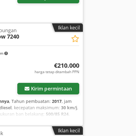
Iklan kecil
bungan
ow 7240
km
€210.000
harga tetap ditambah PPN
Kirim permintaan
hnya
, Tahun pembuatan:
2017
, jam
diesel
, kecepatan maksimum:
30 km/j
,
 ukuran ban belakang:
500/85 R24
,
g trailer, pemotong kanola,
 are offering the following used item
Iklan kecil
ik
 No.: YHG233775 Longitudinal ST rotor