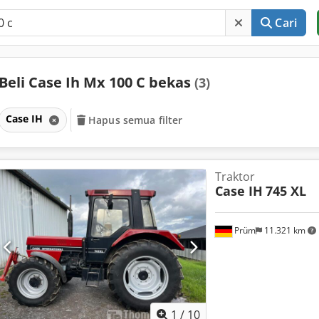
Cari
Beli Case Ih Mx 100 C bekas
(3)
Case IH
Hapus semua filter
Traktor
Case IH
745 XL
Prüm
11.321 km
1
/
10