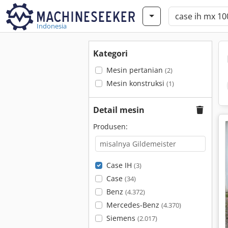
Indonesia
Kategori
Mesin pertanian
(2)
Mesin konstruksi
(1)
Detail mesin
Produsen:
Case IH
(3)
Case
(34)
Benz
(4.372)
Mercedes-Benz
(4.370)
Siemens
(2.017)