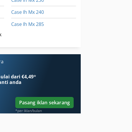
Case Ih Mx 230
Case Ih Mx 240
Case Ih Mx 285
k
Case Ih Mxm 130
Case Mx 100 C
ra
lai dari €4,49
*
nti anda
Pasang iklan sekarang
*per iklan/bulan