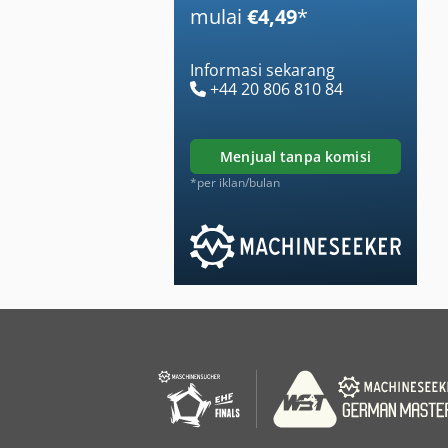
mulai
€4,49
*
Informasi sekarang
+44 20 806 810 84
menjual tanpa komisi
*per iklan/bulan