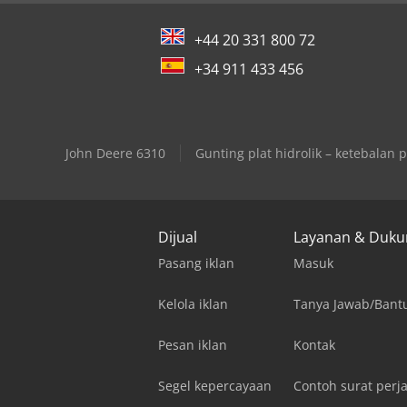
+44 20 331 800 72
+34 911 433 456
John Deere 6310
Gunting plat hidrolik – ketebalan
Dijual
Layanan & Duk
Pasang iklan
Masuk
Kelola iklan
Tanya Jawab/Bant
Pesan iklan
Kontak
Segel kepercayaan
Contoh surat perja