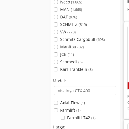
Iveco
(1.869)
MAN
(1.668)
DAF
(976)
SCHMITZ
(819)
VW
(773)
Schmitz Cargobull
(698)
Manitou
(82)
JCB
(11)
Schmedt
(5)
Karl Tränklein
(3)
Model:
Axial-Flow
(1)
Farmlift
(1)
Farmlift 742
(1)
Harga: