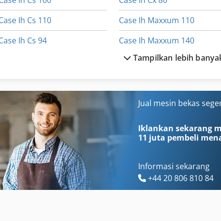
Case Ih Cs 100
Case Ih Cx 80
Case Ih Cs 110
Case Ih Maxxum 110
Case Ih Cs 94
Case Ih Maxxum 140
Tampilkan lebih banya
Case Ih Cvx 1155
Case Ih Maxxum 5120
Case Ih Cvx 1170
Case Ih Maxxum 5140
Case Ih Cvx 1190
Case Ih Mx 110
Jual mesin bekas sege
Case Ih Cvx 1195
Case Ih Mx 120
Iklankan sekarang mu
11 juta pembeli
mena
Informasi sekarang
+44 20 806 810 84