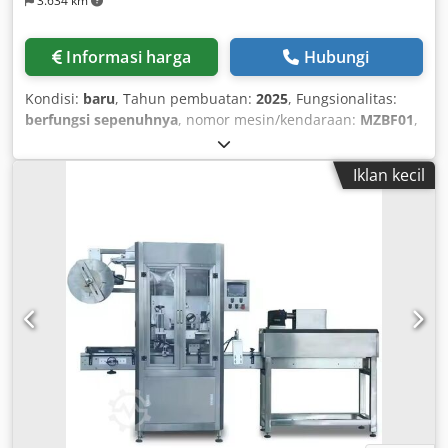
3.634 km
Informasi harga
Hubungi
Kondisi:
baru
, Tahun pembuatan:
2025
, Fungsionalitas:
berfungsi sepenuhnya
, nomor mesin/kendaraan:
MZBF01
,
tinggi total:
2.100 mm
, lebar total:
1.100 mm
, panjang
total:
1.250 mm
, lokasi lubang got:
sisi
, jenis arus masuk:
Iklan kecil
tiga fasa
, berat keseluruhan:
1.800 kg
, tegangan masuk:
220 V
, Mesin Pengisian Otomatis untuk minuman, jus, dan
air botol ini dirancang khusus untuk berbagai produk cair,
memastikan operasi pengisian yang presisi dan efisien.
Mesin ini ideal untuk berbagai industri termasuk
minuman, makanan, dan perawatan pribadi. Dengan
tingkat akurasi tinggi, efisiensi operasional, serta
kepatuhan terhadap standar industri yang ketat, mesin ini
sangat cocok untuk pembeli B2B seperti grosir, pemilik
pabrik kosmetik, importir, dan kontraktor proyek.
Dedoxumtqepfx Afhokr