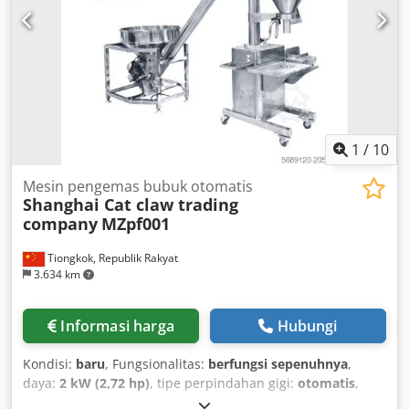
1
/
10
Mesin pengemas bubuk otomatis
Shanghai Cat claw trading
company
MZpf001
Tiongkok, Republik Rakyat
3.634 km
Informasi harga
Hubungi
Kondisi:
baru
, Fungsionalitas:
berfungsi sepenuhnya
,
daya:
2 kW (2,72 hp)
, tipe perpindahan gigi:
otomatis
,
jenis bahan bakar:
listrik
, warna:
perak
, berat