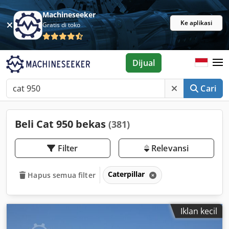
Machineseeker
Ke aplikasi
Gratis di toko
Dijual
Cari
Beli Cat 950 bekas
(381)
Filter
Relevansi
Caterpillar
Hapus semua filter
Iklan kecil