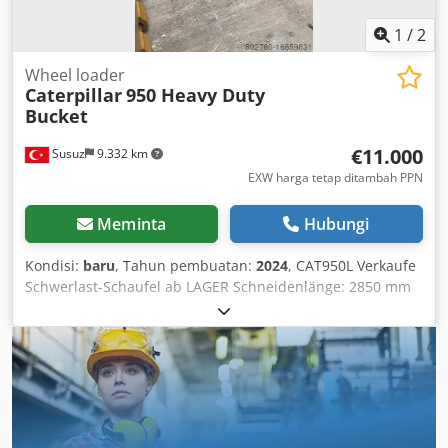
1
/
2
Wheel loader
Caterpillar
950 Heavy Duty
Bucket
€11.000
Susuz
9.332 km
EXW harga tetap ditambah PPN
Meminta
Hubungi
Kondisi:
baru
, Tahun pembuatan:
2024
, CAT950L Verkaufe
Schwerlast-Schaufel ab LAGER Schneidenlänge: 2850 mm
Fassungsvermögen: 3,5 m³ Djdpfxst Rqgte Afhjkr
Geschweißte Adapterzähne