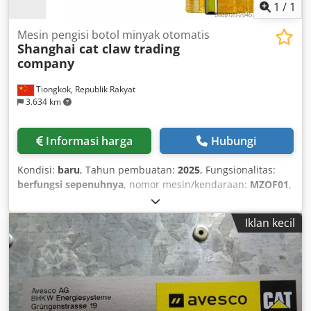
1
/
1
Mesin pengisi botol minyak otomatis
Shanghai cat claw trading
company
Tiongkok, Republik Rakyat
3.634 km
Informasi harga
Hubungi
Kondisi:
baru
, Tahun pembuatan:
2025
, Fungsionalitas:
berfungsi sepenuhnya
, nomor mesin/kendaraan:
MZOF01
,
jenis arus masuk:
tiga fasa
, lebar total:
900 mm
, panjang
total:
1.200 mm
, tinggi total:
2.200 mm
, tegangan masuk:
Iklan kecil
220 V
, berat benda kerja (maks.):
450 kg
, tinggi melalui:
1.200 mm
, Perlengkapan:
Penandaan CE
, Mesin pengisian
ini dapat berupa tipe linear atau rotary yang dirancang
sesuai dengan kapasitas dan volume pengisian pelanggan.
Cocok untuk botol plastik dan kaca dengan berbagai
ukuran, serta ketinggian nozzle pengisian dapat