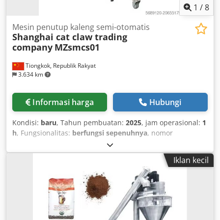
1
/
8
Mesin penutup kaleng semi-otomatis
Shanghai cat claw trading
company
MZsmcs01
Tiongkok, Republik Rakyat
3.634 km
Informasi harga
Hubungi
Kondisi:
baru
, Tahun pembuatan:
2025
, jam operasional:
1
h
, Fungsionalitas:
berfungsi sepenuhnya
, nomor
mesin/kendaraan:
MZsmcs01
, jenis arus masuk:
tiga fasa
,
Perlengkapan:
Penandaan CE
, Mesin ini dapat digunakan
Iklan kecil
untuk menyegel kaleng berbentuk bulat, seperti kaleng
aluminium, kaleng easy open, kaleng besi, kaleng plastik,
kaleng kertas, dan sejenisnya. Dkedpex Anciefx Afhsr