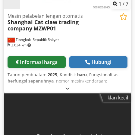
1
/
7
Mesin pelabelan lengan otomatis
Shanghai Cat claw trading
company
MZWP01
Tiongkok, Republik Rakyat
3.634 km
Informasi harga
Hubungi
Tahun pembuatan:
2025
, Kondisi:
baru
, Fungsionalitas:
berfungsi sepenuhnya
, nomor mesin/kendaraan:
MZWP01
, Perlengkapan:
Penandaan CE
, en-zh Dksdsxum
Tqspfx Afhsr
Iklan kecil