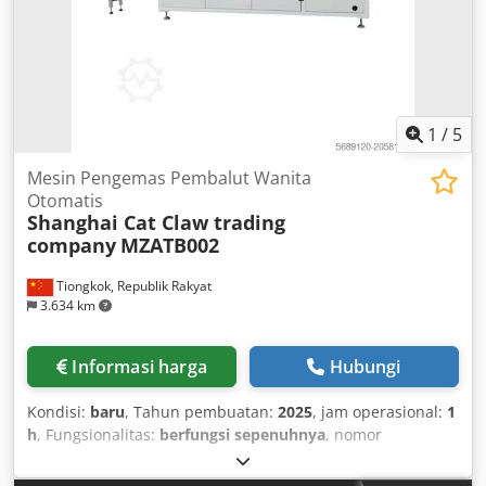
1
/
5
Mesin Pengemas Pembalut Wanita
Otomatis
Shanghai Cat Claw trading
company
MZATB002
Tiongkok, Republik Rakyat
3.634 km
Informasi harga
Hubungi
Kondisi:
baru
, Tahun pembuatan:
2025
, jam operasional:
1
h
, Fungsionalitas:
berfungsi sepenuhnya
, nomor
mesin/kendaraan:
mzatc
, masa garansi:
12 bulan
, tinggi
total:
14.000 mm
, lebar total:
1.000 mm
, panjang total: