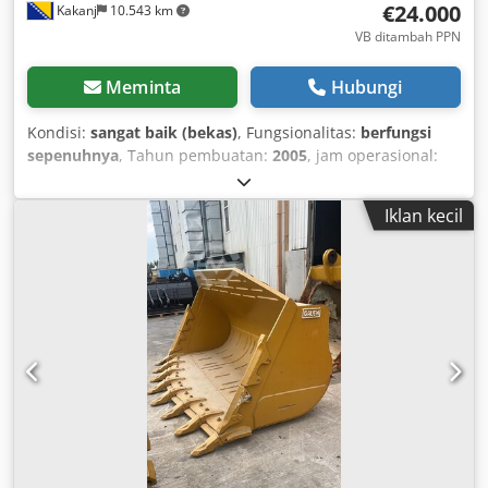
€24.000
Kakanj
10.543 km
VB ditambah PPN
Meminta
Hubungi
Kondisi:
sangat baik (bekas)
, Fungsionalitas:
berfungsi
sepenuhnya
, Tahun pembuatan:
2005
, jam operasional:
25.500 h
, Mesin dalam kondisi sangat baik. Berfungsi
sepenuhnya. Siap untuk digunakan. Dkodozam D Iepfx
Iklan kecil
Afher