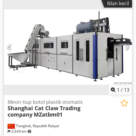
Iklan kecil
1
/
13
Mesin tiup botol plastik otomatis
Shanghai Cat Claw Trading
company
MZatbm01
Tiongkok, Republik Rakyat
3.634 km