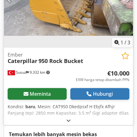
1
/
3
Ember
Caterpillar
950 Rock Bucket
€10.000
Susuz
9.332 km
EXW harga tetap ditambah PPN
Meminta
Hubungi
Kondisi:
baru
, Mesin: CAT950 Dkedpsxf H Ebjfx Afhjr
Panjang tepi: 2850 mm Kapasitas: 3,5 m³ Gigi adaptor dilas
Bucket dari STOK
Temukan lebih banyak mesin bekas