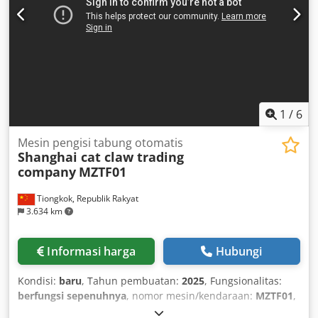
1
/
6
Mesin pengisi tabung otomatis
Shanghai cat claw trading
company
MZTF01
Tiongkok, Republik Rakyat
3.634 km
Informasi harga
Hubungi
Kondisi:
baru
, Tahun pembuatan:
2025
, Fungsionalitas:
berfungsi sepenuhnya
, nomor mesin/kendaraan:
MZTF01
,
Perlengkapan:
Penandaan CE
, Mesin pengisi dan penyegel