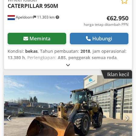
CATERPILLAR
950M
€62.950
Apeldoorn
11.303 km
harga tetap ditambah PPN
Meminta
Hubungi
Kondisi:
bekas
, Tahun pembuatan:
2018
, jam operasional:
13.380 h
, Perlengkapan:
ABS, penggerak semua roda
,
MERK: CATERPILLAR TIPE: 950MB TAHUN PEMBUATAN:
2018 CE: YA JAM KERJA: 13.380 jam BAN/RANGKA BAWAH:
Iklan kecil
100% DAYA: 186 kW MESIN: CATERPILLAR C7.1 ACERT
BERAT: 20.230 kg OPSI: - HIDRAULIK, BUCKET DENGAN
SISTEM PERGANTIAN CEPAT - KABIN BERTEKANAN - SISTEM
PELUMASAN TERPUSAT - SISTEM AC - SISTEM PENIMBANG -
KECEPATAN 40 KM/JAM KONDISI BAIK HARGA BELUM
TERMASUK PPN ## MERK: CATERPILLAR TIPE: 950MB
TAHUN PEMBUATAN: 2018 CE: YA JAM KERJA: 13.380
BAN/RANGKA BAWAH: 100% Dkodpfx Aozci Inofhsr DAYA:
186 kW MESIN: CATERPILLAR C7.1 ACERT BERAT: 20.230 kg
OPSI: - HIDRAULIK, BUCKET DENGAN PERGANTIAN CEPAT -