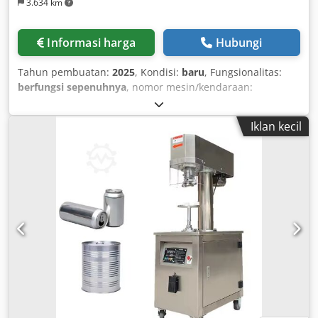
3.634 km
Informasi harga
Hubungi
Tahun pembuatan:
2025
, Kondisi:
baru
, Fungsionalitas:
berfungsi sepenuhnya
, nomor mesin/kendaraan:
MZWF001
, Perlengkapan:
Penandaan CE
, Mesin
Pengemasan Otomatis Timbangan 10 Kepala untuk
Iklan kecil
Makanan Ringan, Kacang, Makanan Beku. 1. Otomatis
menyelesaikan seluruh proses mulai dari pemberian
bahan, penghitungan, pengisian & pembuatan kantong,
pencetakan tanggal hingga keluaran produk jadi. 2. Presisi
penghitungan tinggi dan efisiensi tanpa merusak bahan.
Cocok untuk pengemasan produk curah yang mudah
pecah dan membutuhkan presisi penghitungan tinggi,
seperti: makanan ringan berongga, keripik kentang, beras
renyah, jelly, permen, pistachio, irisan apel, pangsit,
beras, kedelai, cokelat, makanan hewan peliharaan,
perangkat keras kecil, dan obat-obatan, dll. Dkodsxv
Rplopfx Afher