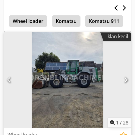
m
Wheel loader
Komatsu
Komatsu 911
K
Iklan kecil
1
/
28
Wheel loader