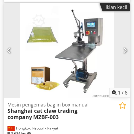
tabung otomatis penuh adalah perangkat dengan tingkat
Iklan kecil
otomasi tinggi untuk mengisi dan menyegel tabung logam
silinder atau tabung komposit dengan bahan pasta. Mesin
ini menggunakan pompa piston SS304 untuk mengisi
bahan pasta yang digerakkan oleh motor servo, memenuhi
standar GMP, dan sangat presisi dalam pengisian. Sistem
kontrol menggunakan PLC yang dapat diprogram dan
mekanisme identifikasi fotoelektrik untuk posisi merek
yang akurat dan andal; kecepatan diatur dengan inverter
frekuensi, mekanisme pembuka komposit untuk
pengindeksan dan pemposisian, serta dilengkapi
mekanisme lipat dan penyegelan terbaru bertaraf
internasional. Banyak digunakan di industri kosmetik,
kimia, perekat, dan makanan. Djdpfsxum Aljx Afhekr
1
/
6
Mesin pengemas bag in box manual
Shanghai cat claw trading
company
MZBF-003
Tiongkok, Republik Rakyat
3.634 km