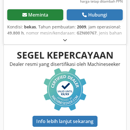
harga tetap ditambah PPN
Meminta
Hubungi
Kondisi:
bekas
, Tahun pembuatan:
2009
, jam operasional:
49.800 h
, nomor mesin/kendaraan:
GZN00767
, jenis bahan
bakar:
gas
, produsen motor:
Caterpillar G3520C
, Tujuan
penggunaan: Konstruksi Berat kosong: 17.500 kg Kapasitas
generator: 2.150 kVA Dimensi ruang muat: 7 x 2 x 27 cm
SEGEL KEPERCAYAAN
Hubungi Tim DPX untuk mendapatkan informasi lebih
lanjut. Dkjdpfx Afjzpdn Ujhsr = Opsi dan aksesori
Dealer resmi yang disertifikasi oleh Machineseeker
tambahan = - Panel kontrol
Info lebih lanjut sekarang