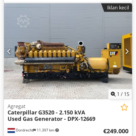
daya:
300 kW (407,89 hp)
, bahan bakar:
gas rumah tangga
Iklan kecil
H
, jenis pendinginan:
air
, Perlengkapan:
dokumentasi /
manual
, BHKW, pembangkit listrik tenaga panas gabungan
AVESCO CAT TBG-926-24SY dengan pompa panas Setelah
pengoperasian sistem pemanas gas baru di pusat
pemanas kami pada bulan September 2025, sistem BHKW
akan tersedia. Sistem ini telah dirawat secara teratur oleh
tenaga ahli. Dengan 36.514 jam operasi, kondisinya sangat
baik. Sistem ini dapat menyediakan panas dan listrik untuk
70 unit hunian. Dksdpozq S Tnsfx Afher Pada bulan Maret
2026, pemeriksaan emisi telah dilakukan, lihat laporan
pengukuran. Jika diminta, kunjungan lokasi dapat
dilakukan. Pembongkaran dan pengangkutan harus
ditanggung oleh pembeli. Perkiraan biaya yang kami buat
adalah sekitar 40.000 Euro. Lokasi berada di CH-8620
1
/
15
Wetzikon ZH.
Agregat
Caterpillar
G3520 - 2.150 kVA
Used Gas Generator - DPX-12669
€249.000
Dordrecht
11.397 km