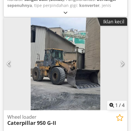
sepenuhnya
, tipe perpindahan gigi:
konverter
, jenis
bahan bakar:
diesel
, berat keseluruhan:
19.020 kg
,
pendaftaran pertama:
01/2022
, Tahun pembuatan:
2021
,
Iklan kecil
Perlengkapan:
pendingin udara
,
1
/
4
Wheel loader
Caterpillar
950 G-II