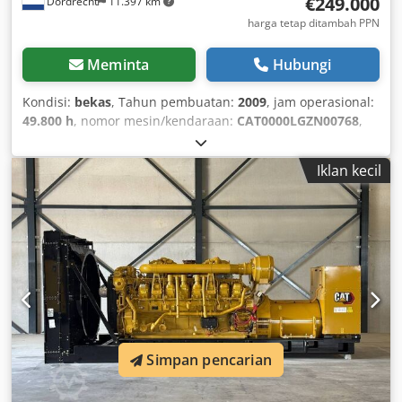
€249.000
Dordrecht
11.397 km
harga tetap ditambah PPN
Meminta
Hubungi
Kondisi:
bekas
, Tahun pembuatan:
2009
, jam operasional:
49.800 h
, nomor mesin/kendaraan:
CAT0000LGZN00768
,
jenis bahan bakar:
gas
, produsen motor:
Caterpillar
G3520C
, Tujuan penggunaan: Konstruksi Dkodpfx Afszpdn
Iklan kecil
Iehsr Berat kosong: 17.500 kg Daya generator: 2.150 kVA
Dimensi ruang muat: 7 x 2 x 27 cm Hubungi Tim DPX untuk
informasi lebih lanjut. = Opsi dan aksesori tambahan = -
Panel kontrol
Simpan pencarian