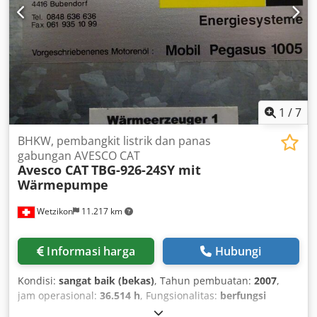
disesuaikan. Nozzle pengisian terbuat dari SS304 atau 316
yang tahan terhadap pengisian suhu tinggi, anti tetes,
dengan deteksi fotoelektrik untuk memastikan tidak ada
botol maka tidak ada pengisian. Banyak digunakan untuk
pengisian cairan dan pasta. Juga dapat dikustomisasi
untuk jenis pengisian lain sesuai kebutuhan pelanggan.
Dedpfx Afjxul Igehskr
1
/
7
BHKW, pembangkit listrik dan panas
gabungan AVESCO CAT
Avesco CAT
TBG-926-24SY mit
Wärmepumpe
Wetzikon
11.217 km
Informasi harga
Hubungi
Kondisi:
sangat baik (bekas)
, Tahun pembuatan:
2007
,
jam operasional:
36.514 h
, Fungsionalitas:
berfungsi
sepenuhnya
, jenis arus masuk:
AC (pendingin udara)
,