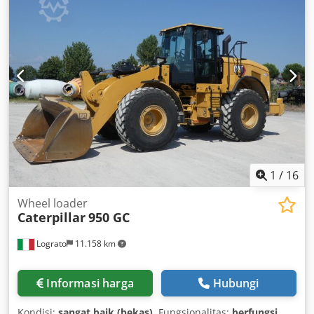
1
/
16
Wheel loader
Caterpillar
950 GC
Lograto
11.158 km
Informasi harga
Hubungi
Kondisi:
sangat baik (bekas)
, Fungsionalitas:
berfungsi