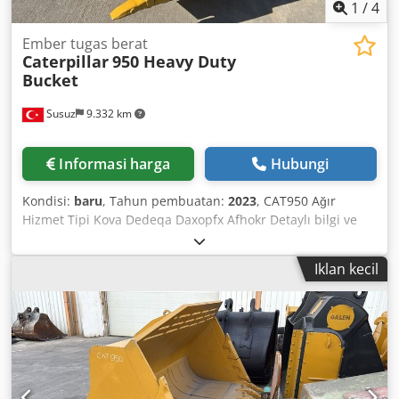
1
/
4
Ember tugas berat
Caterpillar
950 Heavy Duty
Bucket
Susuz
9.332 km
Informasi harga
Hubungi
Kondisi:
baru
, Tahun pembuatan:
2023
, CAT950 Ağır
Hizmet Tipi Kova Dedeqa Daxopfx Afhokr Detaylı bilgi ve
teklif için lütfen bizimle iletişime geçin.
Iklan kecil