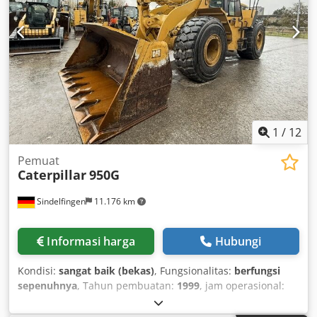
1
/
12
Pemuat
Caterpillar
950G
Sindelfingen
11.176 km
Informasi harga
Hubungi
Kondisi:
sangat baik (bekas)
, Fungsionalitas:
berfungsi
sepenuhnya
, Tahun pembuatan:
1999
, jam operasional:
13.000 h
, * 13.000 jam * Ban 70% Dsdey E Hd Hopfx Afhskr