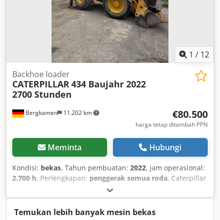
1
/
12
Backhoe loader
CATERPILLAR
434 Baujahr 2022
2700 Stunden
€80.500
Bergkamen
11.202 km
harga tetap ditambah PPN
Meminta
Hubungi
Kondisi:
bekas
, Tahun pembuatan:
2022
, jam operasional:
2.700 h
, Perlengkapan:
penggerak semua roda
, Caterpillar
434 Backhoe Loader 2700 jam Dedpfx Aiszr Tqwjfokr *
Nomor model: 434 * Tahun pembuatan: 2022 * Berat
operasional: 9.520 kg * Kondisi sangat baik
Temukan lebih banyak mesin bekas