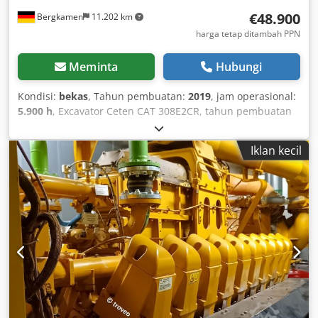
€48.900
Bergkamen
11.202 km
harga tetap ditambah PPN
Meminta
Hubungi
Kondisi:
bekas
, Tahun pembuatan:
2019
, jam operasional:
5.900 h
, Excavator Ceten CAT 308E2CR, tahun pembuatan
2019 dengan sekitar 5900 jam operasi. Kondisi sangat baik.
Dkodpfsxnvlcsx Aifsr
Iklan kecil