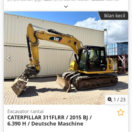
kuning
, pendaftaran pertama:
01/2019
, kelas emisi:
tidak
ada
, suspensi:
lain
, Tahun pembuatan:
2019
, jam
Iklan kecil
operasional:
7.162 h
, kabin pengemudi:
lain
, bahan bakar:
diesel
, Perlengkapan:
pendingin udara, penggerak semua
roda
,
1
/
23
Excavator rantai
CATERPILLAR
311FLRR / 2015 BJ /
6.390 H / Deutsche Maschine