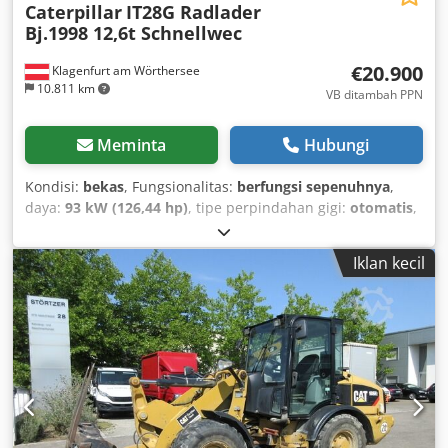
Caterpillar
IT28G Radlader
Bj.1998 12,6t Schnellwec
€20.900
Klagenfurt am Wörthersee
10.811 km
VB ditambah PPN
Meminta
Hubungi
Kondisi:
bekas
, Fungsionalitas:
berfungsi sepenuhnya
,
daya:
93 kW (126,44 hp)
, tipe perpindahan gigi:
otomatis
,
jenis bahan bakar:
diesel
, berat kosong:
12.600 kg
, berat
operasi:
12.600 kg
, konfigurasi gandar:
4x4
, pendaftaran
Iklan kecil
pertama:
10/1998
, Tahun pembuatan:
1998
, jam
operasional:
17.762 h
, bahan bakar:
diesel
, Perlengkapan:
garpu palet, penggerak semua roda
,