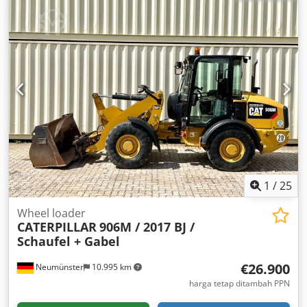
1
/
25
Wheel loader
CATERPILLAR
906M / 2017 BJ /
Schaufel + Gabel
€26.900
Neumünster
10.995 km
harga tetap ditambah PPN