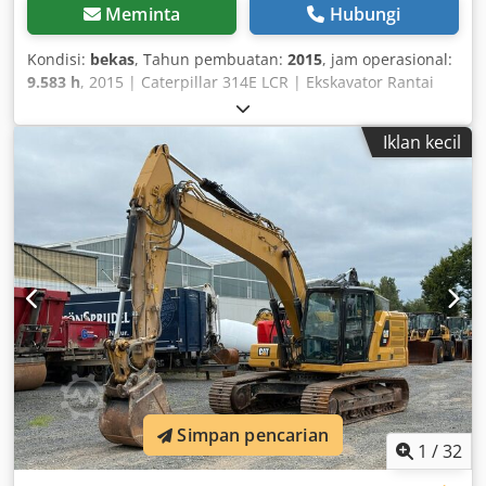
Meminta
Hubungi
Kondisi:
bekas
, Tahun pembuatan:
2015
, jam operasional:
9.583 h
, 2015 | Caterpillar 314E LCR | Ekskavator Rantai
Bekas | 9583 jam 📍Lokasi: Swiss 🚛 Pengiriman tersedia ke
lokasi Anda – Gunakan kalkulator pengiriman kami untuk
Iklan kecil
memperkirakan biaya transportasi! 💰 Beli Sekarang
seharga 44.000 EUR atau Ajukan Penawaran. Pembayaran
saat pengiriman tersedia dengan biaya terjangkau
(tergantung persetujuan)* Dedpfx Aieyyp Tajfjkr 👷‍♂️
Diperiksa oleh ahli independen 65 titik inspeksi, 53
disetujui ✅, 11 tidak sempurna ℹ️, 1 masalah ⚠️ 📌
Komentar Inspektur: BUCKET TIDAK TERMASUK. Ekskavator
berfungsi dengan baik, transmisi sedikit berisik, sistem Cat
Product Link terpasang, kamera dan Oilquick Quick
Coupler, 1 bucket, level oli hidrolik sedikit rendah, kinerja
mesin bagus, sistem pelumasan otomatis (Autolube)
sedikit mengeluarkan oli dari selang, sedikit kelonggaran
pada mekanisme putar serta pada baut lengan dan batang
Simpan pencarian
silinder. 📄 Ingin melihat hasil inspeksi lengkap, foto
1
/
32
tambahan, atau video? Tips: Referensi "40585 Equippo"