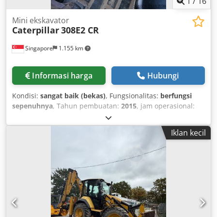
1
/
16
Mini ekskavator
Caterpillar
308E2 CR
Singapore
1.155 km
Informasi harga
Hubungi
Kondisi:
sangat baik (bekas)
, Fungsionalitas:
berfungsi
sepenuhnya
, Tahun pembuatan:
2015
, jam operasional:
2.135 h
, nomor mesin/kendaraan:
CAT0308EPMY201796
,
EXCAVATOR HIDROLIK CATERPILLAR BEKAS DALAM KONDISI
Iklan kecil
KERJA BAIK MODEL: 308E2 CR NOMOR SERI:
CAT0308EPMY201796 JAM OPERASI: 2135 TAHUN: 2015
Dedpfx Aoy E E Uwjifjkr