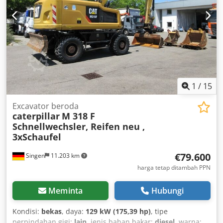
0288 1x Radiator block 590-0290 2x Suction fan 637-6650
1x Air Clean Emission 563-7899 1x Slewing ring 550-4954
1x Cardan shaft 516-9980 1x Cardan shaft 517-0000 1x
Cardan shaft group 110-6135 1x Steering axle 331-13-95 1x
Rear axle 549-0180 1x Dozer blade 419-1550 2x Toolbox
556-5556 1x Counterweight 573-3553
1
/
15
Excavator beroda
caterpillar
M 318 F
Schnellwechsler, Reifen neu ,
3xSchaufel
€79.600
Singen
11.203 km
harga tetap ditambah PPN
Meminta
Hubungi
Kondisi:
bekas
, daya:
129 kW (175,39 hp)
, tipe
perpindahan gigi:
lain
, jenis bahan bakar:
diesel
, warna: