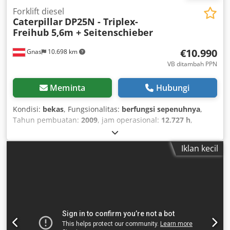
Forklift diesel
Caterpillar
DP25N - Triplex-
Freihub 5,6m + Seitenschieber
€10.990
Gnas
10.698 km
VB ditambah PPN
Meminta
Hubungi
Kondisi:
bekas
, Fungsionalitas:
berfungsi sepenuhnya
,
Tahun pembuatan:
2009
, jam operasional:
12.727 h
,
kapasitas angkut:
2.500 kg
, tinggi angkat:
5.600 mm
, jenis
bahan bakar:
diesel
, tipe tiang:
triplex
, tinggi konstruksi:
Iklan kecil
2.370 mm
, daya:
38 kW (51,67 hp)
, jenis penggerak:
Diesel
, Forklift Diesel Jenis Tiang: Triplex Kondisi: Siap
pakai dan berfungsi penuh Kondisi Teknis: baik Jenis ban
depan: ban solid Kondisi ban depan: 20 - 40% Dedpfx
Aiozlvq Tjfjkr Jenis ban belakang: ban solid Kondisi ban
belakang: 80 - 100% Deskripsi: Forklift Diesel CATERPILLAR
CAT DP25N - kapasitas angkat 2,5 ton - tahun pembuatan
2009 - side-shifter - tiang triplex free lift - tinggi konstruksi