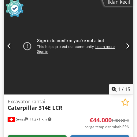
Iklan kecil
1
/
15
Excavator rantai
Caterpillar
314E LCR
€44.000
Swiss
11.271 km
€48.800
harga tetap ditambah PPN