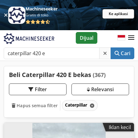
Machineseeker
Ke aplikasi
Gratis di toko
Dijual
Cari
Beli Caterpillar 420 E bekas
(367)
Filter
Relevansi
Caterpillar
Hapus semua filter
Iklan kecil