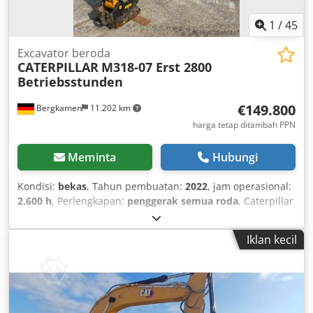
1
/
45
Excavator beroda
CATERPILLAR
M318-07 Erst 2800
Betriebsstunden
€149.800
Bergkamen
11.202 km
harga tetap ditambah PPN
Meminta
Hubungi
Kondisi:
bekas
, Tahun pembuatan:
2022
, jam operasional:
2.600 h
, Perlengkapan:
penggerak semua roda
, Caterpillar
M318 Mesin? Mesin: Cat C4.4 Daya (ISO 14396): 129 kW /
sekitar 176 HP Kapasitas: 4,4 l Silinder: 4 Emisi: EU Stage V
Iklan kecil
Dsdpfxjzqx Rte Aifjkr Kinerja Berkendara Kecepatan
maksimum: hingga sekitar 35 km/jam * Penggerak:
penggerak roda hidrostatis * Kemudi: kemudi semua roda
dengan poros ayun Tangki & Hidraulik Tangki solar: sekitar
350 liter * Sistem hidraulik: hidraulik Load-Sensing dengan