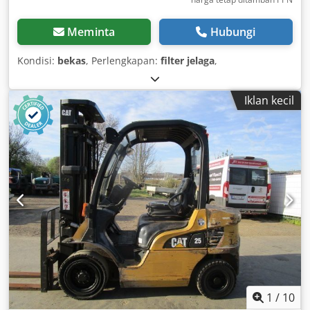
Meminta
Hubungi
Kondisi:
bekas
, Perlengkapan:
filter jelaga
,
Iklan kecil
1
/
10