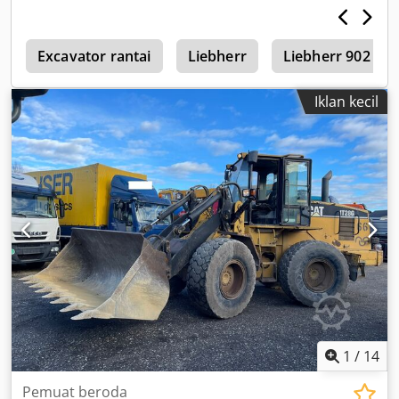
3
Excavator rantai
Liebherr
Liebherr 902
Iklan kecil
1
/
14
Pemuat beroda