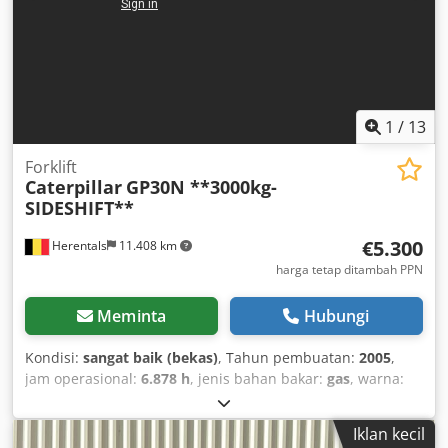
2,37 m - tinggi angkat 5,60 m - 12.727 jam kerja menurut
indikator - ban solid depan sekitar 40% - belakang sekitar
80% - mesin diesel Mitsubishi 4 silinder 51 HP - sudah
termasuk garpu - busi pijar baru terpasang - lampu LED -
forklift depan sangat lincah - kondisi baik!! Side-shifter,
Katup ke-3, lampu kerja belakang, lampu kerja depan,
1
/
13
penutup atap, kaca depan, semi kabin,
Forklift
Caterpillar
GP30N **3000kg-
SIDESHIFT**
€5.300
Herentals
11.408 km
harga tetap ditambah PPN
Meminta
Hubungi
Kondisi:
sangat baik (bekas)
, Tahun pembuatan:
2005
,
jam operasional:
6.878 h
, jenis bahan bakar:
gas
, warna:
kuning
,
Iklan kecil