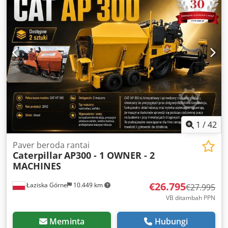
1
/
42
Paver beroda rantai
Caterpillar
AP300 - 1 OWNER - 2
MACHINES
€26.795
Łaziska Górne
10.449 km
€27.995
VB ditambah PPN
Meminta
Hubungi