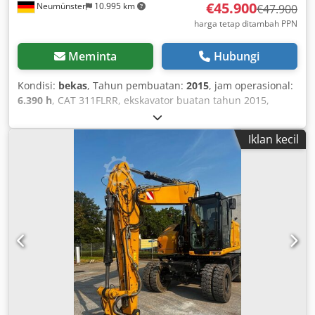
€45.900
Neumünster
10.995 km
€47.900
harga tetap ditambah PPN
Meminta
Hubungi
Kondisi:
bekas
, Tahun pembuatan:
2015
, jam operasional:
6.390 h
, CAT 311FLRR, ekskavator buatan tahun 2015,
hanya dengan 6.390 jam kerja! ---- * Produsen: CAT * Tipe:
311FL RR * Tahun Pembuatan: 2015 * Jumlah Jam Kerja:
Iklan kecil
sekitar 6.390 * Servis Terakhir pada sekitar 5.960 jam *
Termasuk alat pengganti cepat hidrolik CW20 * Termasuk
ember hidrolik * Mesin buatan Jerman * Pemilik pertama *
Pelat karet * Pelindung * AC * Kamera mundur * Pipa *
Kondisi baik! * Rantai: sekitar 40-50% * Foto dan video
tambahan tersedia berdasarkan permintaan (WhatsApp
ERIK) * Harga: 45.900 Euro, belum termasuk pajak (netto) +
19% PPN. Dodpfxey Sdlze Aifskr ---- Untuk pertanyaan
lebih lanjut, silakan hubungi: Erik Kortum: WhatsApp
Semua informasi tanpa jaminan dan garansi, kesalahan
dan penjualan antara waktu pemajangan diizinkan.