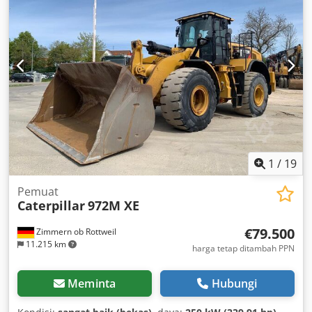
cepat OQ70/55 1x ember – lebar 900mm Rantai sekitar 60-
70% masih bagus Pelat dasar lebar 600mm Mesin CAT 7.1
dengan 151kW Sistem pelumasan terpusat CE Berat
operasional: 26,2 ton
1
/
19
Pemuat
Caterpillar
972M XE
€79.500
Zimmern ob Rottweil
11.215 km
harga tetap ditambah PPN
Meminta
Hubungi