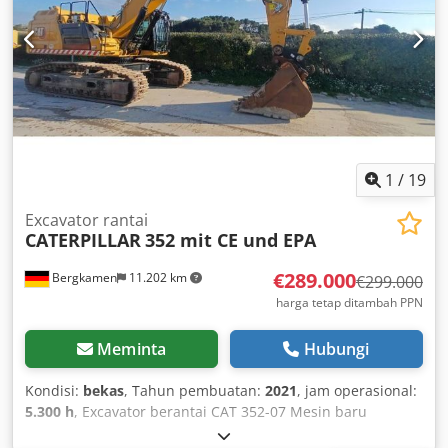
beberapa sirkuit tambahan untuk peralatan tambahan AC
Baru 2600 jam operasi dan kondisi sangat baik
1
/
19
Excavator rantai
CATERPILLAR
352 mit CE und EPA
€289.000
Bergkamen
11.202 km
€299.000
harga tetap ditambah PPN
Meminta
Hubungi
Kondisi:
bekas
, Tahun pembuatan:
2021
, jam operasional:
5.300 h
, Excavator berantai CAT 352-07 Mesin baru
memiliki 5.300 jam kerja dan dalam kondisi baik