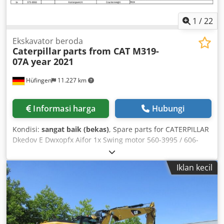
1
/
22
Ekskavator beroda
Caterpillar
parts from CAT M319-
07A year 2021
Hüfingen
11.227 km
Informasi harga
Hubungi
Kondisi:
sangat baik (bekas)
, Spare parts for CATERPILLAR
Dkedov E Dwxopfx Aifor 1x Swing motor 560-3995 / 606-
5268 1x Rotary joint 525-9476 2x Oscillating axle cylinders
568-8851 1x Link 568-9344 1x Stick 541-6698 1x Variable
Iklan kecil
adjustable boom 525-9267 1x Boom GP stub 562-7526 /
525-9265 1x Hydraulic cylinder, variable boom 540-1323 1x
Hydraulic cylinder, stick 540-1327 2x Hydraulic cylinders,
boom lift 540-1342 1x Hydraulic cylinder, bucket 540-1348
1x Travel motor 550-1473 / 625-7594 1x Transfer gearbox
549-0183 1x Oil cooler 589-1115 1x Aftercooler block 590-