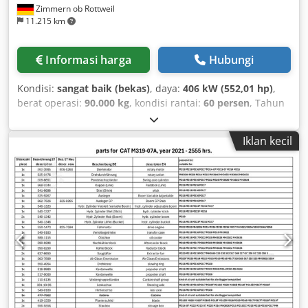
Zimmern ob Rottweil
11.215 km
Informasi harga
Hubungi
Kondisi:
sangat baik (bekas)
, daya:
406 kW (552,01 hp)
,
berat operasi:
90.000 kg
, kondisi rantai:
60 persen
, Tahun
pembuatan:
2015
, jam operasional:
12.866 h
,
Perlengkapan:
kabin, pendingin udara
, CATERPILLAR 390FL
Iklan kecil
ME Tahun pembuatan: 2015 Jam operasi: 12.866 jam
Kabine pelindung tertutup AC Radio Kamera mundur
Pelumasan sentral Dodpfx Aey U I Hbsifokr Boom standar
Panjang stick: 2,90 m Ember batu dengan pisau, lebar 2,20
m Rangka bawah sekitar 60% tersisa Pelat tanah lebar 650
mm Mesin CAT C18 dengan 406 kW CE / EPA Berat operasi:
90 ton