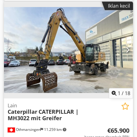
Dkedpfxoyy Hvxe Aifjr Berat operasi sekitar 52.800 kg
Iklan kecil
1
/
18
Lain
Caterpillar
CATERPILLAR |
MH3022 mit Greifer
€65.900
Othmarsingen
11.259 km
harga tetap ditambah PPN