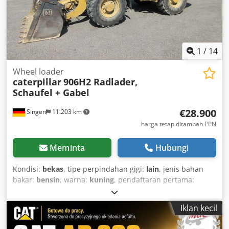
1
/
14
Wheel loader
caterpillar
906H2 Radlader,
Schaufel + Gabel
€28.900
Singen
11.203 km
harga tetap ditambah PPN
Meminta
Hubungi
Kondisi:
bekas
, tipe perpindahan gigi:
lain
, jenis bahan
bakar:
bensin
, warna:
kuning
, pendaftaran pertama:
01/2013
, kelas emisi:
tidak ada
, suspensi:
lain
, Tahun
pembuatan:
2013
, jam operasional:
3.700 h
, kabin
Iklan kecil
pengemudi:
lain
,