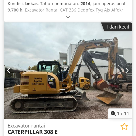
Kondisi:
bekas
, Tahun pembuatan:
2014
, jam operasional:
9.700 h
, Excavator Rantai CAT 336 Dedpfex Tyq Ajx Aifokr
Mesin baru digunakan selama 9700 jam operasi dan
dalam kondisi baik Berat operasi sekitar 36.800 kg
Iklan kecil
1
/
11
Excavator rantai
CATERPILLAR
308 E