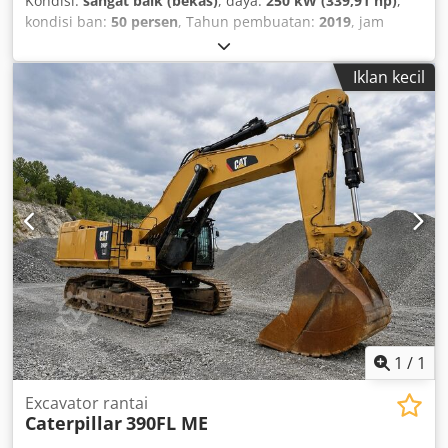
Kondisi:
sangat baik (bekas)
, daya:
250 kW (339,91 hp)
,
kondisi ban:
50 persen
, Tahun pembuatan:
2019
, jam
operasional:
11.876 h
, Perlengkapan:
pendingin udara
,
CATERPILLAR 972M XE Tahun pembuatan: 2019 Jam
Iklan kecil
operasional: 11.876 jam kabine tertutup AC Dsdpfx Asy
Nmrfoifjkr radio kamera mundur pelumasan sentral
Ukuran ban Bridgestone 26.5R25: sekitar 40-50% tersisa
bucket – 5 m³ Mesin CAT C9.3 dengan 250 kW CE berat
operasi: 26 ton servis baru dari Zeppelin
1
/
1
Excavator rantai
Caterpillar
390FL ME