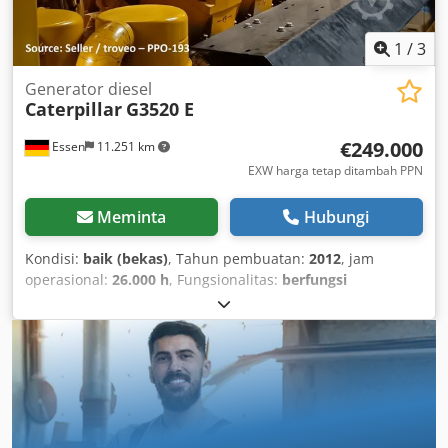
1
/
3
Generator diesel
Caterpillar
G3520 E
€249.000
Essen
11.251 km
EXW harga tetap ditambah PPN
Meminta
Hubungi
Kondisi:
baik (bekas)
, Tahun pembuatan:
2012
, jam
operasional:
26.000 h
, Fungsionalitas:
berfungsi
sepenuhnya
, jenis bahan bakar:
gas
, daya:
2.000 kW
(2.719,24 hp)
, daya nominal (semu):
2.527 kVA
, jenis
pendinginan:
udara
, bahan bakar:
gas rumah tangga H
,
tegangan masuk:
10.500 V
, frekuensi input:
50 Hz
, jenis
arus masuk:
AC (pendingin udara)
, Perlengkapan:
dokumentasi / manual
, chp-2mwe-cat-g3520-west-eu
Dkodey R D S Ejpfx Aifsr