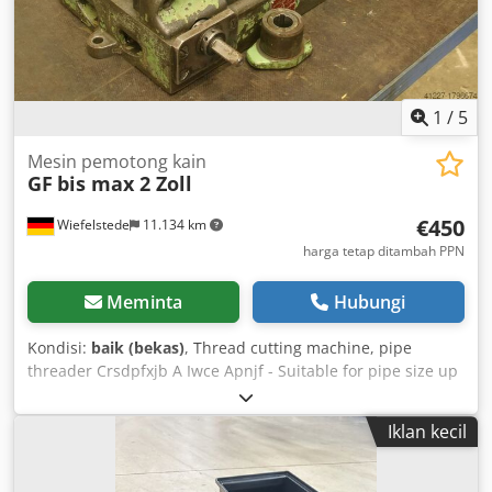
1
/
5
Mesin pemotong kain
GF
bis max 2 Zoll
€450
Wiefelstede
11.134 km
harga tetap ditambah PPN
Meminta
Hubungi
Kondisi:
baik (bekas)
, Thread cutting machine, pipe
threader Crsdpfxjb A Iwce Apnjf - Suitable for pipe size up
to 2 inches - Threading dies: 2 inches - Drive: via 3-speed
gearbox - Dimensions: 550 x 360 x H240 mm - Weight: 55
Iklan kecil
kg