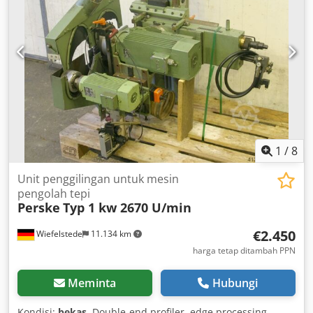
1.001 km
, tipe perpindahan gigi:
lain
, kabin pengemudi:
lain
,
1
/
8
Unit penggilingan untuk mesin
pengolah tepi
Perske
Typ 1 kw 2670 U/min
€2.450
Wiefelstede
11.134 km
harga tetap ditambah PPN
Meminta
Hubungi
Kondisi:
bekas
, Double-end profiler, edge processing