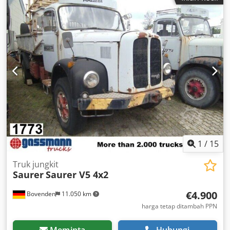
pressure units per surface / pump 1.1 kW 6 manual
pressure units per surface Net weight: 1200 kg Codskd
Drhopfx Apnorf Glue application machine LISY DVORAK
NL200 is included in the price. Very good condition.
Available immediately.
1
/
15
Truk jungkit
Saurer
Saurer V5 4x2
€4.900
Bovenden
11.050 km
harga tetap ditambah PPN