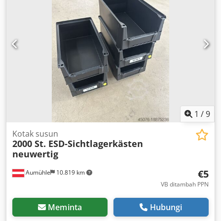
1
/
9
Kotak susun
2000 St. ESD-Sichtlagerkästen
neuwertig
€5
Aumühle
10.819 km
VB ditambah PPN
Meminta
Hubungi