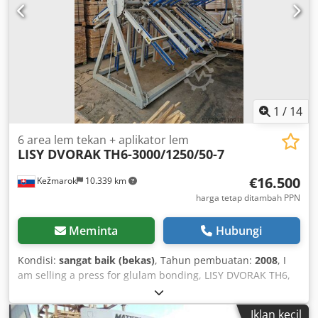
1
/
14
6 area lem tekan + aplikator lem
LISY DVORAK
TH6-3000/1250/50-7
€16.500
Kežmarok
10.339 km
harga tetap ditambah PPN
Meminta
Hubungi
Kondisi:
sangat baik (bekas)
, Tahun pembuatan:
2008
, I
am selling a press for glulam bonding, LISY DVORAK TH6,
year of manufacture 2008. Material size: 3000 x 1250 x 50
mm 6 work surfaces, manual rotation. 6 hydraulic top
Iklan kecil