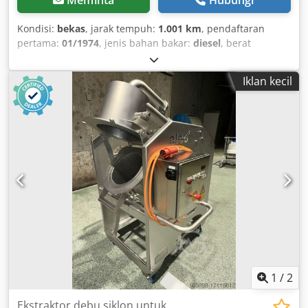
Meminta
Hubungi
Kondisi:
bekas
, jarak tempuh:
1.001 km
, pendaftaran
pertama:
01/1974
, jenis bahan bakar:
diesel
, berat
keseluruhan:
12.000 kg
, konfigurasi gandar:
4x2
, warna:
abu-abu
, kabin pengemudi:
lain
, tipe perpindahan gigi:
Iklan kecil
mekanis
, suspensi:
baja
,
1
/
2
Ekstraktor debu siklon untuk