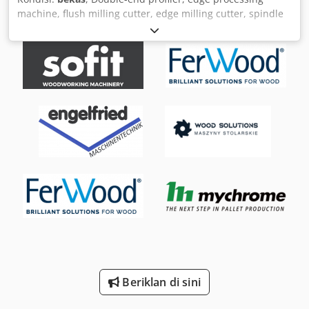
machine, flush milling cutter, edge milling cutter, spindle
motor, milling motor - 1x motor: 1/1.5 kW, 2670/5710 rpm
at 50/100 Hz - 1x motor: 5.5 / 8 kW, 2870 / 5880 rpm at
50/100 Hz - Motor: mounted on guides - Motors: swiveling -
Cutter: with indexable inserts - Dimensions:
900/1100/H1000 mm - Weight: 274 kg Crodpfx Aob
Uhrzepnjf
Beriklan di sini