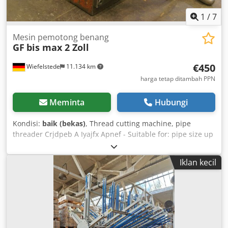
1
/
7
Mesin pemotong benang
GF
bis max 2 Zoll
€450
Wiefelstede
11.134 km
harga tetap ditambah PPN
Meminta
Hubungi
Kondisi:
baik (bekas)
, Thread cutting machine, pipe
threader Crjdpeb A Iyajfx Apnef - Suitable for: pipe size up
to 2" - Thread cutting dies: 1" - Drive: via 3 gears -
Dimensions: 550 x 360 x H240 mm - Weight: 55 kg
Iklan kecil