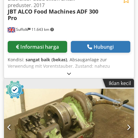
preduster. 2017
JBT ALCO Food Machines
ADF 300
Pro
Suffolk
11.643 km
Informasi harga
Hubungi
Kondisi:
sangat baik (bekas)
, Absauganlage zur
Verwendung mit Vorentstauber. Zustand: nahezu
neuwertig. Credpfxeumm Npe Apnsf
Iklan kecil