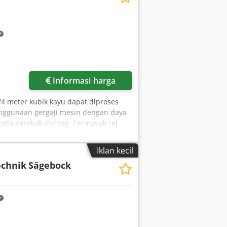
Informasi harga
/4 meter kubik kayu dapat diproses
ggunaan gergaji mesin dengan daya
roda gerobak dorong. Termasuk rel
Iklan kecil
echnik
Sägebock