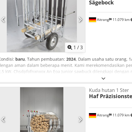
Sägebock
Aitrang
11.079 km
1
/
3
Kondisi:
baru
, Tahun pembuatan:
2024
, Dalam usaha satu orang, 1
dengan aman dalam beberapa menit. Kami merekomendasikan pen
2,5 kW. Chsdpfofnxnxox An Eoa Junior sawbuck dilengkapi dengan 
pemandu dan 1 rantai.
Kuda hutan 1 Ster
Haf Präzisionst
Aitrang
11.079 km