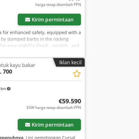
harga tetap ditambah PPN
Kirim permintaan
a for enhanced safety, equipped with a
d by stamped barbs in the rocking
for easy mobility Shock-, scratch-, and
verter Dimensions and Weights Working
 Width/Depth approx.: 770 mm Height
Iklan kecil
ntuk kayu bakar
ic motor with direct drive Electrical
L 700
y: 50 Hz Saw blade Diameter: 700 mm
ohkz Hijn Eoa Location: Ex stock 54634
6 km
€59.590
EXW harga tetap ditambah PPN
Kirim permintaan
sepenuhnya
, Lini pemotongan Cursal