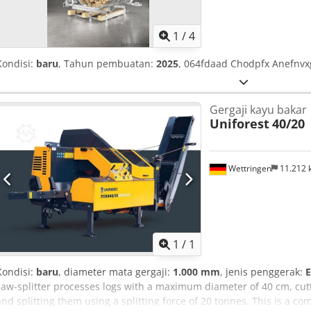
1
/
4
Kondisi:
baru
, Tahun pembuatan:
2025
, 064fdaad Chodpfx Anefnvx
Gergaji kayu bakar
Uniforest
40/20
Wettringen
11.212
Minta lebih banyak
gamb
1
/
1
Kondisi:
baru
, diameter mata gergaji:
1.000 mm
, jenis penggerak:
E
saw-splitter processes logs with a maximum diameter of 40 cm, cut
and splitting them using a splitting force of 20 tonnes. This is a 