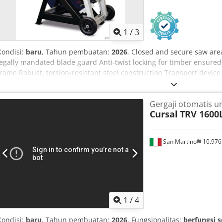
1
/
3
Kondisi:
baru
, Tahun pembuatan:
2026
, Closed and secure saw are
legally mandated blade guard Anti-twist locking for timber ensure
frame Robust, torsion-resistant steel construction Transport device 
weather-resistant thanks to high-quality powder coating Phase in
height: 700 mm Rocking support: 740 mm Length approx.: 1030 mm
Gergaji otomatis u
approx.: 1095 mm Weight approx.: 92.5 kg Drive Type of drive: Electr
Cursal
TRV 1600
Data Rated power: 5 kW Connection voltage: 400 V Mains frequenc
Cutting Capacity Rocking frame for round timber: 250 mm Chjdpfx A
Bitburg - immediately available - Subject to prior sale
San Martino
10.97
1
/
4
Kondisi:
baru
, Tahun pembuatan:
2026
, Fungsionalitas:
berfungsi 