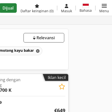
Dijual
Bahasa
Daftar keinginan
(0)
Masuk
Menu
Relevansi
emotong kayu bakar
Iklan kecil
ring dengan
g
700 K
€649