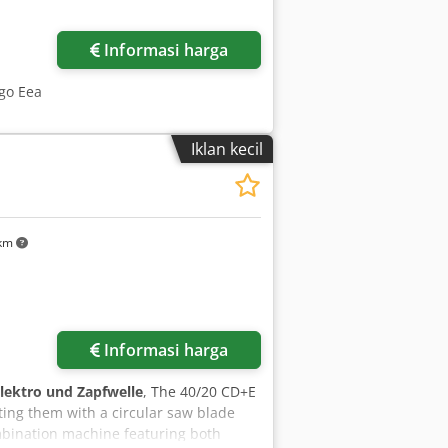
Informasi harga
go Eea
Iklan kecil
 km
ar
Informasi harga
lektro und Zapfwelle
, The 40/20 CD+E
ting them with a circular saw blade
combination machine featuring both