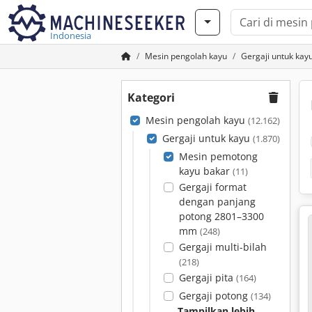
Indonesia
Mesin pengolah kayu
Gergaji untuk kay
Kategori
Mesin pengolah kayu
(12.162)
Gergaji untuk kayu
(1.870)
Mesin pemotong
kayu bakar
(11)
Gergaji format
dengan panjang
potong 2801–3300
mm
(248)
Gergaji multi-bilah
(218)
Gergaji pita
(164)
Gergaji potong
(134)
Tampilkan lebih