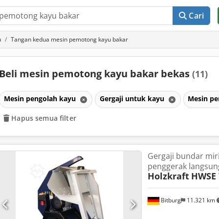
Cari
u
Tangan kedua mesin pemotong kayu bakar
Beli mesin pemotong kayu bakar bekas
(11)
Mesin pengolah kayu
Gergaji untuk kayu
Mesin p
Hapus semua filter
Gergaji bundar mi
penggerak langsun
Holzkraft
HWSE 
Bitburg
11.321 km