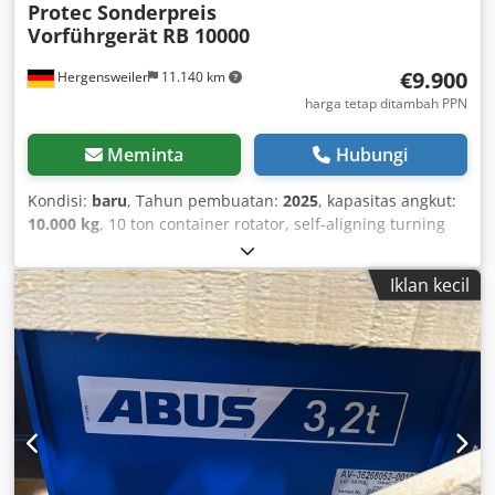
Protec Sonderpreis
Vorführgerät
RB 10000
€9.900
Hergensweiler
11.140 km
harga tetap ditambah PPN
Meminta
Hubungi
Kondisi:
baru
, Tahun pembuatan:
2025
, kapasitas angkut:
10.000 kg
, 10 ton container rotator, self-aligning turning
rolls Dodpfx Aeg Sz Ursm Aswa 380 V, infinitely variable
speed adjustment from 200 to 1200 mm/min. Suitable for
Iklan kecil
diameters from 300 mm to 3500 mm Roller diameter: 270
mm x 120 mm Support rollers temperature resistance:
100°C Dual drive With hand and foot remote control,
complete set Digital speed display