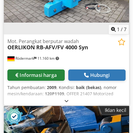
1
/
7
Mot. Perangkat berputar wadah
OERLIKON
RB-AFV/FV 4000 Syn
Rödermark
11.160 km
Informasi harga
Hubungi
Tahun pembuatan:
2009
, Kondisi:
baik (bekas)
, nomor
mesin/kendaraan:
120P1109
, OFFER 21407 Motorized
Container - Vessel Rotator with Rail-mounted Carriage
Technical Data: - Total load capacity (driven + idler unit):
Iklan kecil
40,000 kg - Load capacity per vessel rotator: 20,000 kg -
Workpiece diameter approx.: 500 – 3,500 mm - Roller
support centers adjustable via trapezoidal threaded
spindle - Roller diameter: 500 mm - Roller width: 150 mm -