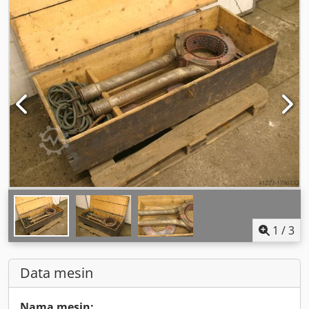
1
/
3
Data mesin
Nama mesin: