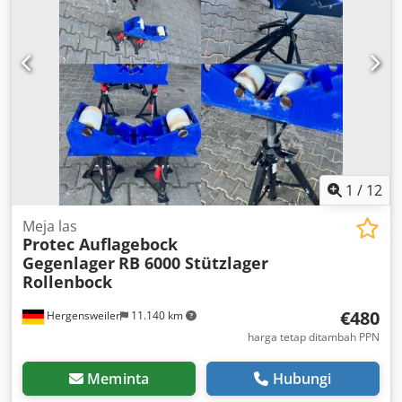
1
/
12
Meja las
Protec Auflagebock
Gegenlager
RB 6000 Stützlager
Rollenbock
€480
Hergensweiler
11.140 km
harga tetap ditambah PPN
Meminta
Hubungi