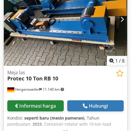
Driven unit with dual-sided drive - Infinitely variable
rotation speed - Hand-held remote for forward and reverse
operation - Drive: 400 V Dodpshcnhmjfx Am Aowa - Both
units mounted on rail carriages - Space requirement for
driven unit: approx. W 3,800 x H 1,150 x D 1,350 mm -
Space requirement for idler unit: approx. W 3,600 x H
1,150 x D 1,350 mm - Weight of driven unit: approx. 2,500
kg - Weight of idler unit: approx. 1,800 kg
1
/
8
Meja las
Protec 10 Ton
RB 10
Hergensweiler
11.140 km
Informasi harga
Hubungi
Kondisi:
seperti baru (mesin pameran)
, Tahun
pembuatan:
2023
, Container rotator with 10-ton load
capacity Speed infinitely adjustable Hand and foot remote