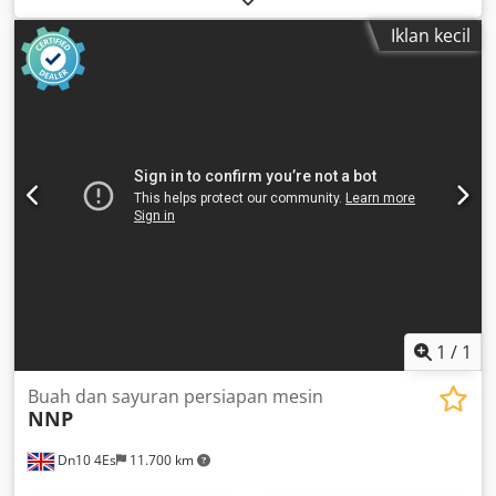
control For diameters from 320 mm to 2800 mm Roller
Iklan kecil
diameter: 300 mm Speed: 6 - 60 m/h Power: 2 x 0.55 kW
Dwsdpfx Amed Nmx Te Aea
1
/
1
Buah dan sayuran persiapan mesin
NNP
Dn10 4Es
11.700 km