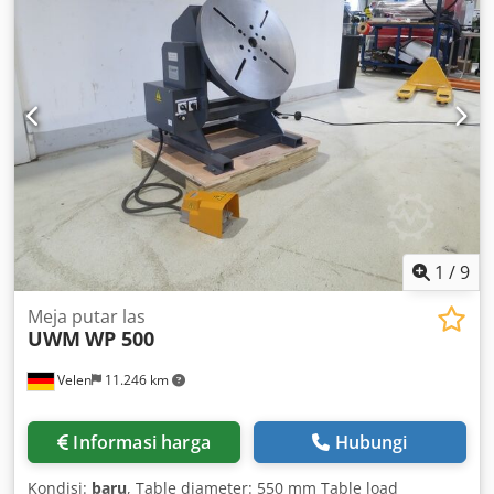
Flange width 300 mm Immediately available from stock
1
/
9
Meja putar las
UWM
WP 500
Velen
11.246 km
Informasi harga
Hubungi
Kondisi:
baru
, Table diameter: 550 mm Table load