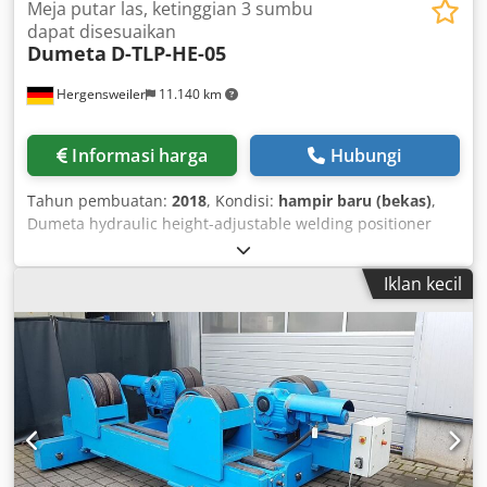
Meja putar las, ketinggian 3 sumbu
dapat disesuaikan
Dumeta
D-TLP-HE-05
Hergensweiler
11.140 km
Informasi harga
Hubungi
Tahun pembuatan:
2018
, Kondisi:
hampir baru (bekas)
,
Dumeta hydraulic height-adjustable welding positioner
500 kg load capacity, height-adjustable welding positioner
with through-hole, 100 - 200 mm Plate diameter: 700 mm
Iklan kecil
Horizontal height: min. 0.6 m, max. 1.2 m Dedpfehua Dqjx
Am Ajwa Tilted height: min. 0.40 m, max. 1.0 m Rotational
speed: 0.11 - 1.25 rpm Weight: 750 kg Tilting angle up to
135° Hand and foot remote control with speed display Very
robust construction