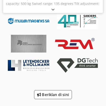
capacity: 500 kg Swivel range: 135 degrees Tilt adjustment:
manual/motor-driven Max. rotation speed: 5 rpm, stepless
Vertical table load: 250 kg Dsdpfx Ash D Svkjm Aowa Total
power requirement: 0.8 kW Machine weight: approx. 245
kg Space requirement: approx. 820 x 730 x 710 mm
Welding positioner featuring: - Foot switch - Manual
tilting/swiveling - Stepless speed adjustment - 250 amp
welding current transmission - Faceplate bore: 40 mm.
Beriklan di sini