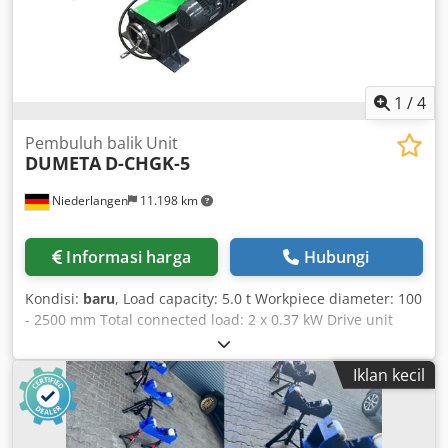
1
/
4
Pembuluh balik Unit
DUMETA
D-CHGK-5
Niederlangen
11.198 km
Informasi harga
Hubungi
Kondisi:
baru
, Load capacity: 5.0 t Workpiece diameter: 100
- 2500 mm Total connected load: 2 x 0.37 kW Drive unit
payload max.: 2500 kg Idler unit payload max.: 2500 kg
Table rotation speed: 100 - 1000 mm/min Wheel diameter:
Iklan kecil
250 x 140 mm Machine weight approx. 0.9 t Includes
double foot pedal (Start-Stop/Left-Right) Includes remote
control (wired) Dwodpogvwgcofx Am Asa