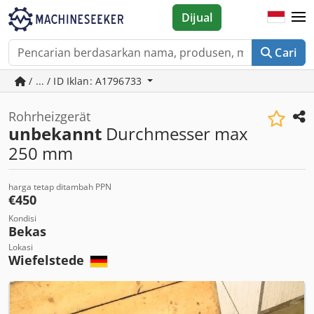
Dijual
Cari
/ ... / ID Iklan: A1796733
Rohrheizgerät
unbekannt
Durchmesser max
250 mm
harga tetap ditambah PPN
€450
Kondisi
Bekas
Lokasi
Wiefelstede