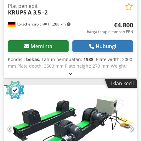
Plat penjepit
KRUPS
A 3,5 -2
€4.800
Korschenbroich
11.288 km
harga tetap ditambah PPN
Meminta
Hubungi
Kondisi:
bekas
, Tahun pembuatan:
1988
, Plate width: 2000
mm Plate depth: 3500 mm Plate height: 270 mm Weight:
5.5 t +++++ Please note that the machine is dismantled and
ready for loading. For this reason, a live demonstration or
Iklan kecil
creation of a video is not possible. Furthermore, our listing
contains the most informative photos in the best possible
quality. Unfortunately, it is not possible to provide
additional images. +++++ Dwodpfsiiii Ssx Am Asa