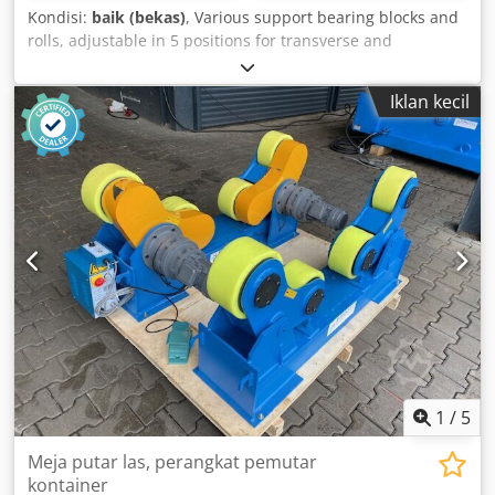
Kondisi:
baik (bekas)
, Various support bearing blocks and
rolls, adjustable in 5 positions for transverse and
longitudinal rotation to relieve, for example, a welding
positioner or for transporting pipes various versions
Iklan kecil
available height adjustment in steps or stepless Dwsdpfx
Amol Dwnls Aja various heights The supports themselves
have a load capacity of up to 8 tons Prices from €480 to
€850
1
/
5
Meja putar las, perangkat pemutar
kontainer