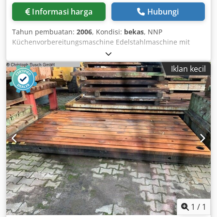
Informasi harga
Hubungi
Tahun pembuatan:
2006
, Kondisi:
bekas
, NNP
Küchenvorbereitungsmaschine Edelstahlmaschine mit
Aufsätzen zum Schneiden/Würfeln und Reiben, ideal für
Käse, Gemüse usw. Enthaltene Gitter: 12x12, 8x8, Dsdpeb
Iklan kecil
Ua Eysfx Am Aowa
1
/
1