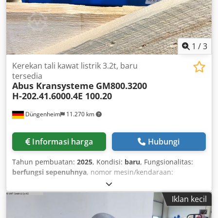
1
/
3
Kerekan tali kawat listrik 3.2t, baru
tersedia
Abus Kransysteme
GM800.3200
H-202.41.6000.4E 100.20
Düngenheim
11.270 km
Informasi harga
Hubungi
Tahun pembuatan:
2025
, Kondisi:
baru
, Fungsionalitas:
berfungsi sepenuhnya
, nomor mesin/kendaraan:
GM800.3200 H-202.41.6000.4E 100.20
, Load capacity 3.2 t
Reeving 4/1 Lifting height 6 m Lifting speeds 5/0.8 m/min
Iklan kecil
Trolley travel speeds 20/5 m/min FEM group 2M Dwsdpfevx
E Ilsx Am Aea Operating voltage 400 V Control voltage 230 V