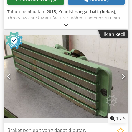
Tahun pembuatan:
2015
, Kondisi:
sangat baik (bekas)
,
Three-jaw chuck Manufacturer: Röhm Diameter: 200 mm
With individually adjustable jaws Short taper size: 6
Dwedpfxed Th I Te Aqqsa Taper diameter: 106.390 mm
Iklan kecil
Pitch circle diameter: 133.4 mm Weight: 24.5 kg Year of
manufacture estimated
1
/
5
Braket penjepit yang dapat diputar,