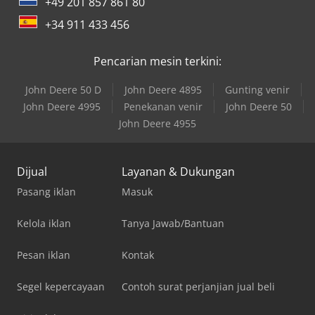
+49 201 857 861 80
+34 911 433 456
Pencarian mesin terkini:
John Deere 50 D
John Deere 4895
Gunting venir
John Deere 4995
Penekanan venir
John Deere 50
John Deere 4955
Dijual
Layanan & Dukungan
Pasang iklan
Masuk
Kelola iklan
Tanya Jawab/Bantuan
Pesan iklan
Kontak
Segel kepercayaan
Contoh surat perjanjian jual beli