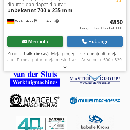
diputar, dan dapat diputar
unbekannt
700 x 235 mm
€850
Wiefelstede
11.134 km
harga tetap ditambah PPN
Meminta
Hubungi
Kondisi:
baik (bekas)
, Meja penjepit, siku penjepit, meja
alur-T, meja putar, meja mesin frais - Area meja: 600 x 320
mm - Lebar alur-T: 12 mm - Alur-T: 5 unit - Fitur: dapat
diputar, dimiringkan, diayunkan - Dudukan kaki: 325 x 190
mm - Jumlah: 1 meja tersedia Dedpodfv Ikofx Aqqjwa -
Harga: per unit - Dimensi: 800/300/H240 mm - Berat: 70 kg