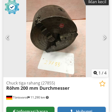
Iklan kecil
1
/
4
Chuck tiga rahang (27855)
Röhm
200 mm Durchmesser
Tönisvorst
11.290 km
Informasi harga
Hubungi