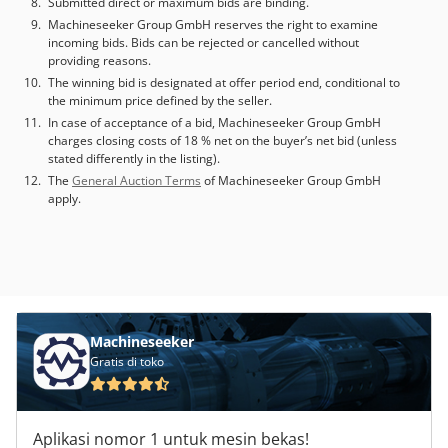
Submitted direct or maximum bids are binding.
Machineseeker Group GmbH reserves the right to examine
incoming bids. Bids can be rejected or cancelled without
providing reasons.
The winning bid is designated at offer period end, conditional to
the minimum price defined by the seller.
In case of acceptance of a bid, Machineseeker Group GmbH
charges closing costs of 18 % net on the buyer’s net bid (unless
stated differently in the listing).
The
General Auction Terms
of Machineseeker Group GmbH
apply.
Machineseeker
Gratis di toko
Aplikasi nomor 1 untuk mesin bekas!