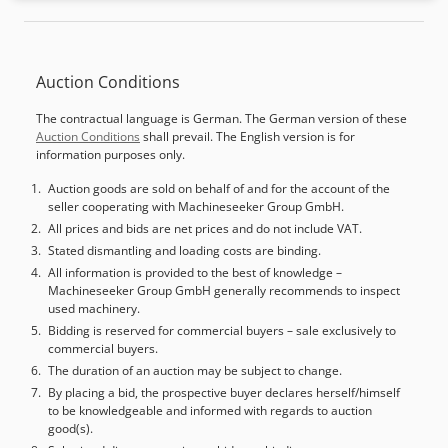
batu gerinda: 400 x 60 x 127 mm Jarak batu gerinda ke
magnet maks.: sekitar 400 mm DETIL MESIN Dimensi &
Berat Dimensi (P x L x T): 4.000 x 2.300 x 2.400 mm Berat:
Auction Conditions
5.800 kg Jam Operasional Credpfx Aox E U A Del Sof Jam
putaran spindel: 5.592 jam Waktu operasi: 44.885 jam
The contractual language is German. The German version of these
PERLENGKAPAN Pelat magnetik 1.200 x 500 mm Batu
Auction Conditions
shall prevail. The English version is for
gerinda Borazon (terpasang)
information purposes only.
Auction goods are sold on behalf of and for the account of the
seller cooperating with Machineseeker Group GmbH.
All prices and bids are net prices and do not include VAT.
Stated dismantling and loading costs are binding.
All information is provided to the best of knowledge –
Machineseeker Group GmbH generally recommends to inspect
used machinery.
Bidding is reserved for commercial buyers – sale exclusively to
commercial buyers.
The duration of an auction may be subject to change.
By placing a bid, the prospective buyer declares herself/himself
to be knowledgeable and informed with regards to auction
good(s).