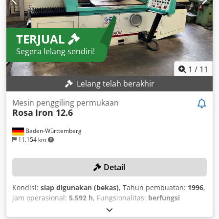
keluar, bantalan lawan, arbor frais pendek dan panjang,
sistem pendingin
TERJUAL
Segera lelang sendiri!
1
/
11
Lelang telah berakhir
Mesin penggiling permukaan
Rosa
Iron 12.6
Baden-Württemberg
11.154 km
Detail
Kondisi:
siap digunakan (bekas)
, Tahun pembuatan:
1996
,
jam operasional:
5.592 h
, Fungsionalitas:
berfungsi
sepenuhnya
, DETAIL TEKNIS Panjang penggerindaan:
1.200 mm Lebar penggerindaan: 450 mm Ukuran maksimal