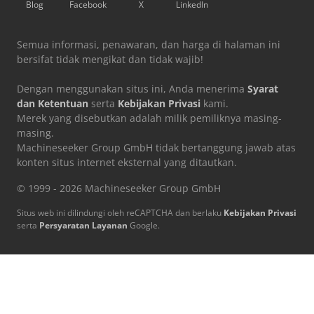
Blog
Facebook
X
LinkedIn
Semua informasi, penawaran, dan harga di halaman ini
bersifat tidak mengikat dan tidak wajib!
Dengan menggunakan situs ini, Anda menerima
Syarat
dan Ketentuan
serta
Kebijakan Privasi
kami.
Merek yang disebutkan adalah milik pemiliknya masing-
masing.
Machineseeker Group GmbH tidak bertanggung jawab atas
konten situs internet eksternal yang ditautkan.
© 1999 - 2026 Machineseeker Group GmbH
Situs web ini dilindungi oleh reCAPTCHA dan berlaku
Kebijakan Privasi
serta
Persyaratan Layanan
Google.