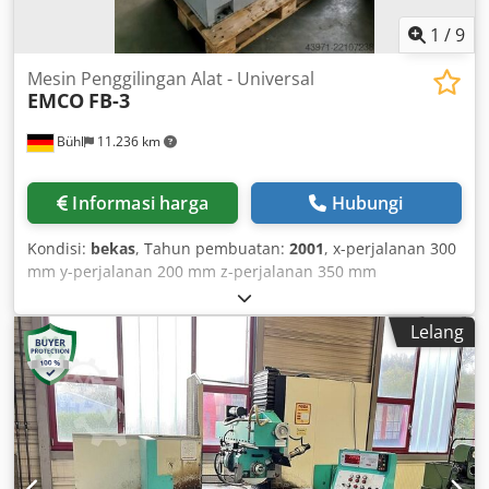
1
/
9
Mesin Penggilingan Alat - Universal
EMCO
FB-3
Bühl
11.236 km
Informasi harga
Hubungi
Kondisi:
bekas
, Tahun pembuatan:
2001
, x-perjalanan 300
mm y-perjalanan 200 mm z-perjalanan 350 mm
Permukaan penjepitan meja 600 x 200 mm Kepala spindel
SK 30 Kecepatan spindel 80 - 2200 rpm Feed sumbu X 50 -
Lelang
550 mm/menit Feed sumbu Y 50 - 550 mm/menit
Perjalanan cepat 1500 mm/menit Stroke pinol 45 mm
Credozczdhepfx Al Sof Kepala vertikal dapat diputar +/- 90°
Kebutuhan daya total 1,4 kW Berat mesin sekitar 500 kg
Dimensi mesin P x L x T 1,50 x 1,20 x 1,60 m Aksesori: Layar
digital 3 sumbu HEIDENHAIN, meja tetap, kepala vertikal
yang dapat diayunkan dengan pinol yang dapat ditarik