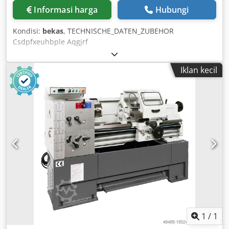
Informasi harga
Hubungi
Kondisi:
bekas
, TECHNISCHE_DATEN_ZUBEHOR
Csdpfxeuhbple Aqgjrf
Iklan kecil
1
/
1