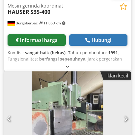
Mesin gerinda koordinat
HAUSER
S35-400
Burgoberbach
11.050 km
Informasi harga
Hubungi
Kondisi:
sangat baik (bekas)
, Tahun pembuatan:
1991
,
Fungsionalitas:
berfungsi sepenuhnya
, jarak pergerakan
sumbu X:
500 mm
, jarak lintasan sumbu Y:
350 mm
, jarak
gerak sumbu Z:
120 mm
, jarak perjalanan sumbu W:
450
Iklan kecil
mm
, For sale: Hauser S35-400 Coordinate Grinding
Machine The machine is in excellent condition and was
partially overhauled in 2024 for €15,000. It comes
equipped with 6 high-quality grinding motors, a face
motor, and turbines. TECHNICAL SPECIFICATIONS Distance
between upright and spindle: 365 mm Clearance between
table and spindle: 485 mm Main spindle diameter: 100
mm X-axis travel: 500 mm Y-axis travel: 350 mm Z-axis
travel: 120 mm W-axis travel: 450 mm U-axis travel: 5.5 mm
Taper grinding: max. 16° Table size: 600 x 380 mm T-slots: