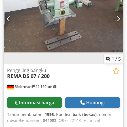
1
/
5
Penggiling bangku
REMA
DS 07 / 200
Rödermark
11.160 km
Informasi harga
Hubungi
Tahun pembuatan:
1995
, Kondisi:
baik (bekas)
, nomor
mesin/kendaraan:
044092
, Offer 22148 Technical
Specifications: - Grinding wheel diameter: approx. 200 mm