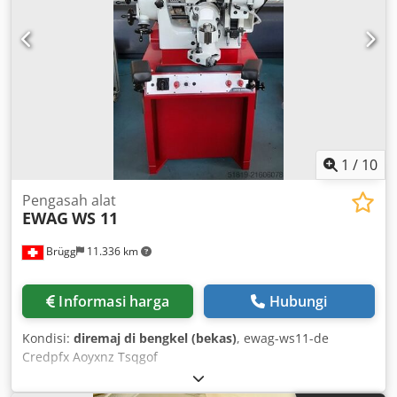
1
/
10
Pengasah alat
EWAG
WS 11
Brügg
11.336 km
Informasi harga
Hubungi
Kondisi:
diremaj di bengkel (bekas)
, ewag-ws11-de
Credpfx Aoyxnz Tsqgof