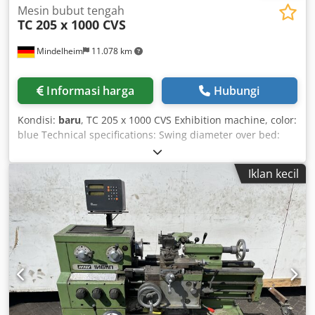
Mesin bubut tengah
TC 205 x 1000 CVS
Mindelheim
11.078 km
Informasi harga
Hubungi
Kondisi:
baru
, TC 205 x 1000 CVS Exhibition machine, color:
blue Technical specifications: Swing diameter over bed:
410 mm Center height: 205 mm Swing diameter over cross
slide: 234 mm Swing diameter in gap: 610 mm Bed width:
Iklan kecil
280 mm Distance between centers: 1000 mm Number of
spindle speeds: 8 Speed range: 80 - 2000 rpm Spindle
bore: 58 mm Spindle flange: D1-6 Camlock Spindle taper:
MT 6 Tailstock quill travel: 130 mm Credpfjvzmtzex Aqgsf
Tailstock taper: MT 4 Max. tool size: 22 mm Cross slide
travel: 225 mm Top slide travel: 130 mm Inch threads: 2 -
72 T.P.I. Metric threads: 0.2 - 14 mm D.P. threads: 4 - 44
D.P. Module threads: 0.3 - 7 MOD Longitudinal feed: (24)
0.035 - 0.5 mm/rev metric (24) 0.0014 - 0.020 inch Cross
feed: (24) 0.017 - 0.250 mm/rev metric (24) 0.0007 - 0.0100