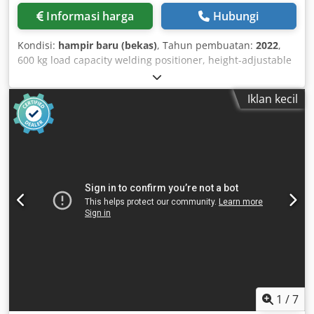
Informasi harga
Hubungi
Kondisi:
hampir baru (bekas)
, Tahun pembuatan:
2022
,
600 kg load capacity welding positioner, height-adjustable
with through-hole 100 - 200 mm Table diameter: 700 mm
Horizontal height min. 0.65 m, max. 1.25 m Tilted height
Iklan kecil
min. 0.45 m, max. 0.95 m Speed range: 0.01 - 1.1 rpm
Tilting angle up to 135° Hand and foot remote control with
speed display Very robust construction Crodpfx Aqed Anz
Rogef
1
/
7