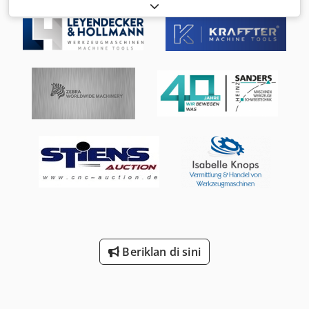
Panjang sekrup [L/D] 25 Kecepatan putar sekrup [min-1]
20-200 min-1 Cedpfxjhx Elfo Aqgorf Tekanan aksial sekrup
[bar] 300 beban berkelanjutan 350 maksimum Penggerak
Penggerak arus tiga fase dengan pengubah frekuensi Daya
penggerak [kW] maks. 2,5 Kotak roda gigi dengan bantalan
aksial terintegrasi Berat [kg] sekitar 160 Dimensi [P x L x T]
[mm] sekitar 1050 x 600 x 1590 *) Nilai koneksi listrik 3 / N /
PE Tegangan suplai [V] 400 pada 50 Hz Tegangan kontrol
[V] 230 Pengaturan suhu dengan pita pemanas resistansi
listrik dalam konstruksi mika. Suhu pemrosesan maks. [°C]
300 Lemari kontrol dan panel kontrol Instalasi listrik
ekstruder terletak di dasar mesin. Dasar tersebut berisi
semua perangkat sakelar, kontrol, dan indikator yang
diperlukan. Zona penarikan didinginkan dengan air,
koneksi air disediakan di lokasi, dan unit pendingin untuk
mendinginkan air tidak termasuk dalam penawaran.
Peralatan ekstruder bukan bagian dari penawaran.
Beriklan di sini