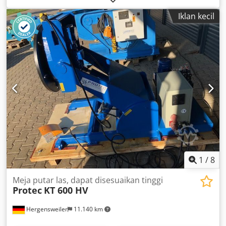
- Grinding wheel width: approx. 25 mm Crsdpfx Aqoiba R
Iklan kecil
Nogof - Grinding wheel bore: approx. 51 mm - Wheel
speed: 1450 rpm - Drive: 400 V / 0.7 kW - Space
requirement: approx. W 600 x H 400 x D 350 mm - Weight:
approx. 30 kg - Console for wall mounting
1
/
8
Meja putar las, dapat disesuaikan tinggi
Protec
KT 600 HV
Hergensweiler
11.140 km