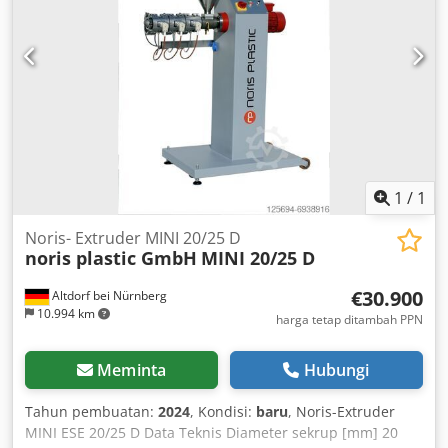
PRODUCTION & METALWORKING MACHINES AND MORE.
Looking for a high-quality yet affordable metalworking
machine for your production? Or do you want to sell your
machine? For further information or contact options,
please visit our website.
1
/
1
Noris- Extruder MINI 20/25 D
noris plastic GmbH
MINI 20/25 D
€30.900
Altdorf bei Nürnberg
10.994 km
harga tetap ditambah PPN
Meminta
Hubungi
Tahun pembuatan:
2024
, Kondisi:
baru
, Noris-Extruder
MINI ESE 20/25 D Data Teknis Diameter sekrup [mm] 20