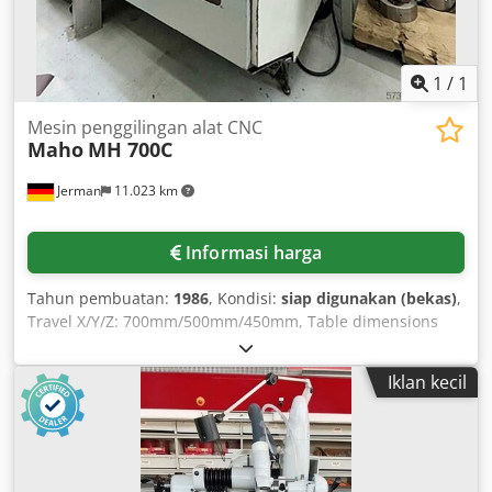
1
/
1
Mesin penggilingan alat CNC
Maho
MH 700C
Jerman
11.023 km
Informasi harga
Tahun pembuatan:
1986
, Kondisi:
siap digunakan (bekas)
,
Travel X/Y/Z: 700mm/500mm/450mm, Table dimensions
X/Y: 900mm/500mm, Max. table load: 500kg, Spindle taper:
SK40, Speed: 3150rpm, Quill stroke: 100mm, Feed rate:
Iklan kecil
3m/min, Rapid traverse: 6m/min, Machine dimensions
X/Y/Z: approx. 3550mm/3150mm/2100mm, Weight: approx.
3600kg. An on-site inspection is possible. Csdpfxjwkihxj
Aqgerf