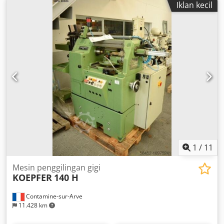
Iklan kecil
1
/
11
Mesin penggilingan gigi
KOEPFER
140 H
Contamine-sur-Arve
11.428 km