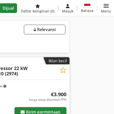
Dijual
Bahasa
Daftar keinginan
(0)
Masuk
Menu
Relevansi
Iklan kecil
essor 22 kW
10 (2974)
km
€3.900
harga tetap ditambah PPN
Kirim permintaan