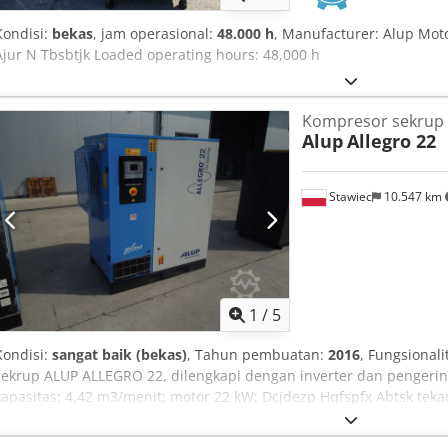
Kondisi:
bekas
, jam operasional:
48.000 h
, Manufacturer: Alup Mot
Ajur N Tbsbtjk Loaded operating hours: 48,000 h
Kompresor sekrup
Alup
Allegro 22
Stawiec
10.547 km
1
/
5
Kondisi:
sangat baik (bekas)
, Tahun pembuatan:
2016
, Fungsionali
sekrup ALUP ALLEGRO 22, dilengkapi dengan inverter dan pengering, 
kapasitas: 4,42 m3/menit; motor 22 kW; Dcjdezp Hqfspfx Abtsk tek
pembuatan: 2016; jam operasi: 9147 jam; kompresor dalam kondisi 
harga bersih: 16.500 zł; harga bruto: 20.295 zł.