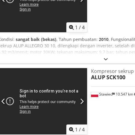
1
/
4
Kondisi:
sangat baik (bekas)
, Tahun pembuatan:
2010
, Fungsionali
sekrup ALUP ALLEGRO 30 10, dilengkapi dengan inverter, setelah dise
4,92 m3/menit; motor 30KW; tekanan maksimum: 9,7 bar; tahun pem
kompresor dalam kondisi berfungsi penuh, dengan garansi. harga be
Berikut adalah tautan ke video. Dodezmuwbepfx Abtjck
Kompresor sekrup
ALUP
SCK100
Stawiec
10.547 km
1
/
4