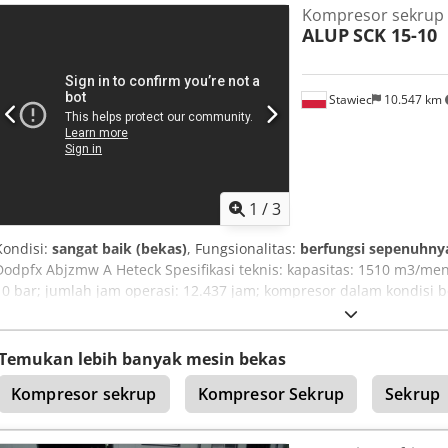
Kompresor sekrup
ALUP
SCK 15-10
Stawiec
10.547 km
1
/
3
Kondisi:
sangat baik (bekas)
, Fungsionalitas:
berfungsi sepenuhny
Dodpfx Abjzmw A Heteck Spesifikasi teknis: kapasitas: 1510 m3/m
10 bar; jumlah jam operasi: 12.437 jam; kompresor dalam kondisi b
harga bruto: 6.396 zł Video terlampir di bawah.
Temukan lebih banyak mesin bekas
Kompresor sekrup
Kompresor Sekrup
Sekrup