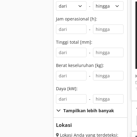
-
Jam operasional [h]:
-
Tinggi total [mm]:
-
Berat keseluruhan [kg]:
-
Daya [kW]:
-
Tampilkan lebih banyak
esi
Udara Dikompresi Tank
Pengering Udara
Lokasi
Lokasi Anda yang terdeteksi: