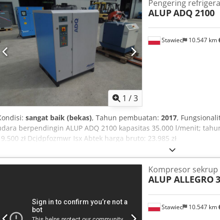
Pengering refriger
ALUP
ADQ 2100
Stawiec
10.547 km
1
/
3
Kondisi:
sangat baik (bekas)
, Tahun pembuatan:
2017
, Fungsionali
udara berpendingin ALUP ADQ 2100 kapasitas 35.000 l/menit; tahu
19.500 zł Dcjdpfozmwr Isx Abtek harga bruto: 23.985 zł
Kompresor sekrup
ALUP ALLEGRO
Stawiec
10.547 km