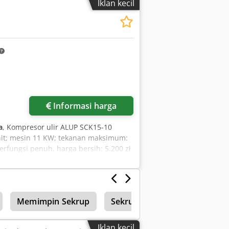
Iklan kecil
Informasi harga
a
, Kompresor ulir ALUP SCK15-10
enit; mesin 11 KW; tekanan maksimum:
erfungsi penuh, harga bersih: 5.200 zł
Memimpin Sekrup
Sekrup Manufaktur
Peng
Iklan kecil