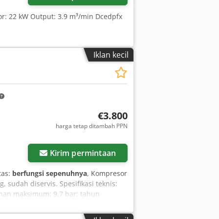
or: 22 kW Output: 3.9 m³/min Dcedpfx
Iklan kecil
€3.800
harga tetap ditambah PPN
Kirim permintaan
tas:
berfungsi sepenuhnya
, Kompresor
sudah diservis. Spesifikasi teknis:
anan maksimum: 9,7 bar; tahun
berfungsi penuh, dilengkapi garansi;