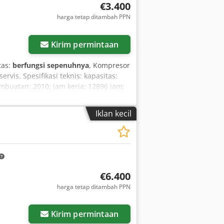
€3.400
harga tetap ditambah PPN
Kirim permintaan
tas:
berfungsi sepenuhnya
, Kompresor
rvis. Spesifikasi teknis: kapasitas:
buatan: 2010; jam kerja: 12896 jam;
rsih: 14700 zł harga bruto: 18081 zł
Iklan kecil
€6.400
harga tetap ditambah PPN
Kirim permintaan