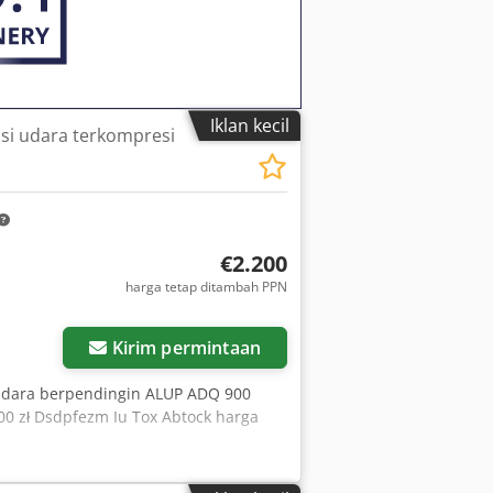
Iklan kecil
asi udara terkompresi
€2.200
harga tetap ditambah PPN
Kirim permintaan
 udara berpendingin ALUP ADQ 900
00 zł Dsdpfezm Iu Tox Abtock harga