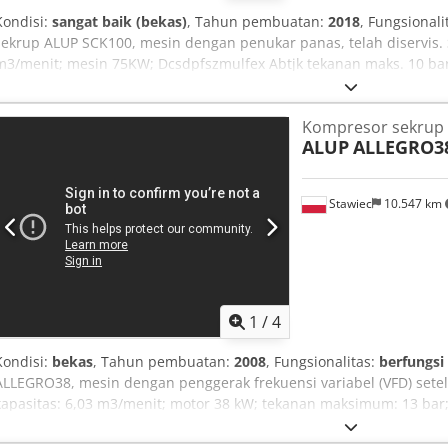
Kondisi:
sangat baik (bekas)
, Tahun pembuatan:
2018
, Fungsionali
sekrup ALUP SCK100, mesin dengan penukar panas, telah diservis. Sp
m3/menit; mesin 75KW; Dcsdpfszmulfex Abtjk tekanan maks. 10 bar;
kompresor berfungsi penuh, bergaransi. Harga bersih: 27.500 zł Har
tautan ke video.
Kompresor sekrup
ALUP
ALLEGRO3
Stawiec
10.547 km
1
/
4
Kondisi:
bekas
, Tahun pembuatan:
2008
, Fungsionalitas:
berfungsi
ALLEGRO38, mesin dengan penggerak frekuensi variabel (VFD) setelah
kapasitas: 6,03 m3/menit; motor 38 kW; tekanan maksimum: 13 bar;
kompresor berfungsi penuh, dilengkapi garansi. Harga bersih: 14.50
adalah tautan ke video. Dsdpfszmtyhjx Abtjck