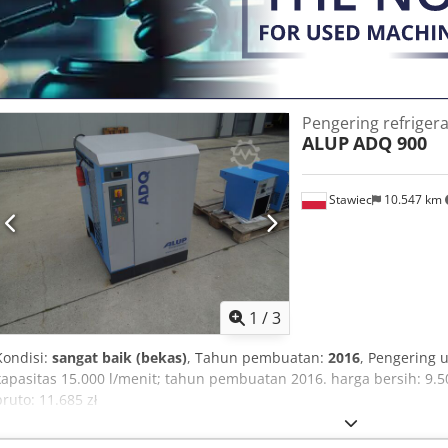
Pengering refriger
ALUP
ADQ 900
Stawiec
10.547 km
1
/
3
Kondisi:
sangat baik (bekas)
, Tahun pembuatan:
2016
, Pengering
kapasitas 15.000 l/menit; tahun pembuatan 2016. harga bersih: 9.5
bruto: 11.685 zł