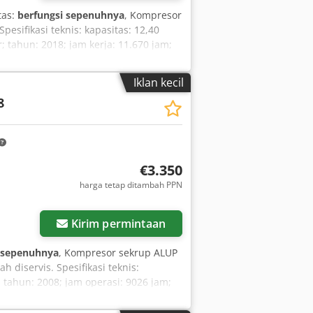
tas:
berfungsi sepenuhnya
, Kompresor
esifikasi teknis: kapasitas: 12,40
 tahun: 2018; jam kerja: 11.670 jam;
ga bruto: 33.825 zł Berikut adalah
Iklan kecil
8
€3.350
harga tetap ditambah PPN
Kirim permintaan
 sepenuhnya
, Kompresor sekrup ALUP
 diservis. Spesifikasi teknis:
 tahun: 2008; jam operasi: 9026 jam;
0 zł Harga bruto: 17.835 zł Berikut