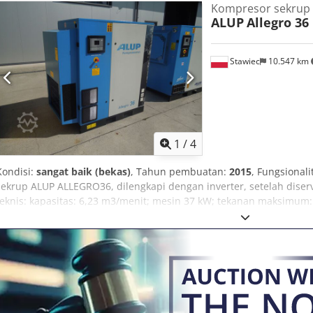
Kompresor sekrup
ALUP
Allegro 36
Stawiec
10.547 km
1
/
4
Kondisi:
sangat baik (bekas)
, Tahun pembuatan:
2015
, Fungsionali
sekrup ALUP ALLEGRO36, dilengkapi dengan inverter, setelah diservi
teknis: kapasitas: 6,23 m3/menit; mesin 37 kW; tekanan maksimum: 
jam; kompresor dalam kondisi berfungsi penuh, dengan garansi. Har
26.445 zł Tautan ke video dapat dilihat di bawah ini.