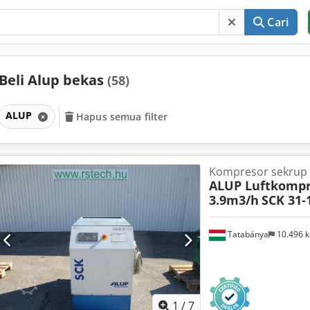
Cari
Beli Alup bekas
(58)
ALUP
Hapus semua filter
Kompresor sekrup
ALUP Luftkompr
3.9m3/h
SCK 31-
Tatabánya
10.496 
1
/
7