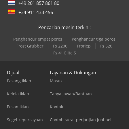
+49 201 857 861 80
+34 911 433 456
Pencarian mesin terkini:
Penghancur empat poros
Penghancur tiga poros
Frost Grubber
Fs 2200
Froriep
Fs 520
Fs 41 Elite S
Dijual
Layanan & Dukungan
Pasang iklan
Masuk
Kelola iklan
Tanya Jawab/Bantuan
Pesan iklan
Kontak
Segel kepercayaan
Contoh surat perjanjian jual beli