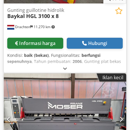
Gunting guillotine hidrolik
Baykal
HGL 3100 x 8
Drachten
11.270 km
Informasi harga
Hubungi
Kondisi:
baik (bekas)
, Fungsionalitas:
berfungsi
sepenuhnya
, Tahun pembuatan:
2006
, Gunting plat bekas
3 meter Baykal Tipe: HGL 3100 x 8 Kapasitas: 3100 x 8 mm
(baja) Crsdpfx Aiezgt Tboxof NC stopper belakang elektrik
Iklan kecil
Tahun pembuatan: 2006