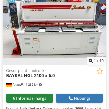
1
/
10
Geser pelat - hidrolik
BAYKAL
HGL 2100 x 6.0
Ahaus
11.235 km
Informasi harga
Hubungi
Kondisi:
baik (bekas)
, Tahun pembuatan:
2006
, Lebar plat