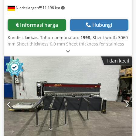
Niederlangen
11.198 km
Informasi harga
Hubungi
Kondisi:
bekas
, Tahun pembuatan:
1998
, Sheet width 3060
mm Sheet thickness 6.0 mm Sheet thickness for stainless
steel 4.0 mm Frame gap 3100 mm Hold-downs 16 units
Strokes, max. 10 - 15 strokes/min Oil capacity 160 ltr.
Iklan kecil
Cutting angle 1.6° Backgauge - adjustable 6.0 - 750 mm
Controller ELGO P9521 Total power requirement 18.5 kW
Weight 6300 kg Dimensions (LxWxH) 3900 x 2300 x 1630
mm Equipment: - Robust electro-hydraulic swing beam
shear - ELGO digital display model P9521 for electric
backgauge * Backgauge travel X = 750 mm * Backgauge
with backlash-free ball screw spindle * Travel speed 100
mm/sec - 1x heavy-duty side gauge * With T-slot, flip stop
and millimeter scale - 2x sturdy front support arms -
Electric cutting length limiter * Cutting length limiter to
increase strokes per minute - Manual blade gap
adjustment * Centrally operated from the right side stand