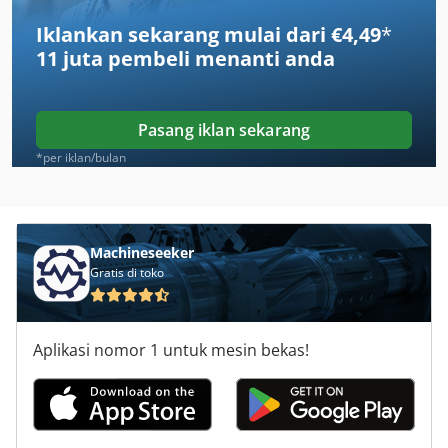
Iklankan sekarang mulai dari €4,49
*
Haimer
11 juta pembeli
menanti anda
Hainbuch
Hambatan
Pasang iklan sekarang
Hardinge Hlvh
*per iklan/bulan
Hbm
Hbs
Machineseeker
Gratis di toko
Hensel
Heska
Aplikasi nomor 1 untuk mesin bekas!
Hestika
Hidroliksan
Kapema