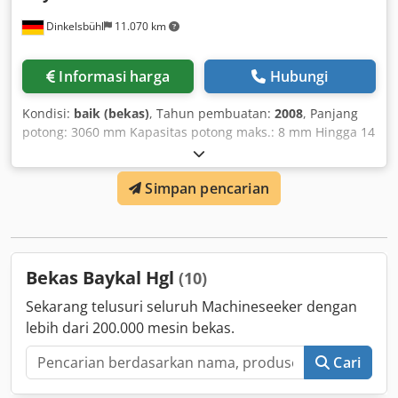
Dinkelsbühl
11.070 km
Informasi harga
Hubungi
Kondisi:
baik (bekas)
, Tahun pembuatan:
2008
, Panjang
potong: 3060 mm Kapasitas potong maks.: 8 mm Hingga 14
langkah per menit Penyetelan celah potong manual Stop
belakang: 750 mm Lengan penyangga dengan skala Daya
Simpan pencarian
motor: 15 kW Crodpfx Aoyvt Tcjixef
Bekas Baykal Hgl
(10)
Sekarang telusuri seluruh Machineseeker dengan
lebih dari 200.000 mesin bekas.
Cari