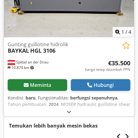
1
/
4
Gunting guillotine hidrolik
BAYKAL
HGL 3106
€35.500
Spittal an der Drau
10.874 km
harga tetap ditambah PPN
Meminta
Hubungi
Kondisi:
baru
, Fungsionalitas:
berfungsi sepenuhnya
,
Tahun pembuatan:
2024
, MOSER hydraulic guillotine shear
Model: HGL 3106 Stock machine Serial No.: 30603 Year of
manufacture: 10/2024 Specification: - Swing-cut design -
Upper blade: double cutting edge - Lower blade: four
Temukan lebih banyak mesin bekas
cutting edges - Designed for single and continuous stroke -
Motorized blade gap adjustment - Motorized backgauge