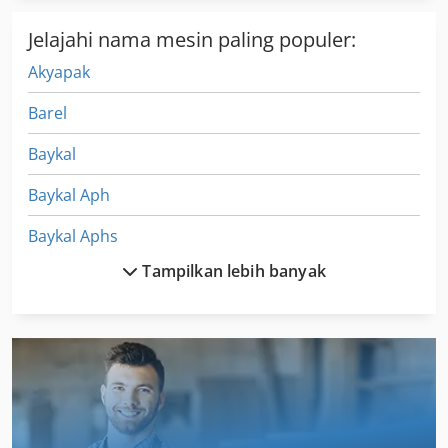
Jelajahi nama mesin paling populer:
Akyapak
Barel
Baykal
Baykal Aph
Baykal Aphs
Tampilkan lebih banyak
Bihler
Gack
Gdm
Glaser
Habegger