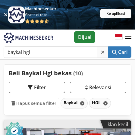
Machineseeker
Ke aplikasi
Gratis di toko
Dijual
Cari
Beli Baykal Hgl bekas
(10)
Filter
Relevansi
Baykal
HGL
Hapus semua filter
Iklan kecil