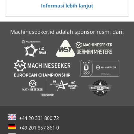
Informasi lebih lanjut
Metba
Mulai Lubang
Machineseeker.id adalah sponsor resmi dari:
Perhiasan
Sahinler
+44 20 331 800 72
+49 201 857 861 0