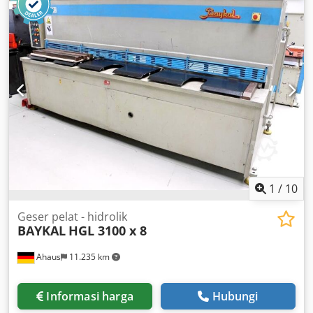
die hohen Kosten von Premium-Scheren benötigen. Die
HGL eignet sich besonders für kleine Werkstätten,
Instandhaltungsabteilungen und den Einstieg in die
Blechbearbeitung. Cjdpfxswnal As Aixsrf
1
/
10
Geser pelat - hidrolik
BAYKAL
HGL 3100 x 8
Ahaus
11.235 km
Informasi harga
Hubungi