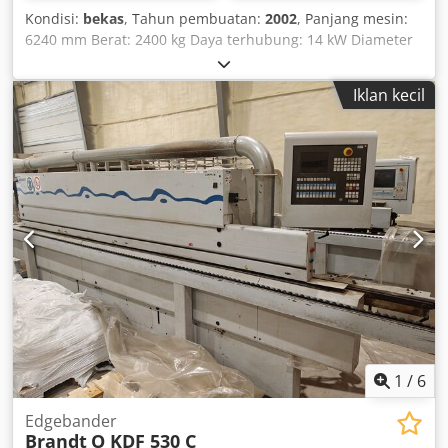
Kondisi:
bekas
, Tahun pembuatan:
2002
, Panjang mesin:
6240 mm Berat: 2400 kg Daya terhubung: 14 kW Diameter
hisap: 120 / 140 mm Lokasi penyimpanan: Nattheim
Crjdpfx Afsvvkfwe Uef
Iklan kecil
1
/
6
Edgebander
Brandt
O KDF 530 C