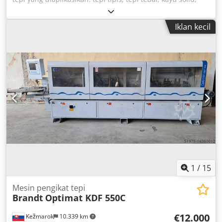
veneer Sistem lem: EVA, udara panas Profil joining: ya Unit
multifungsi: ya Crodoqy Em Tspfx Af Usf Kecepatan umpan
Iklan kecil
maksimum: 11 m/menit
1
/
15
Mesin pengikat tepi
Brandt
Optimat KDF 550C
€12.000
Kežmarok
10.339 km