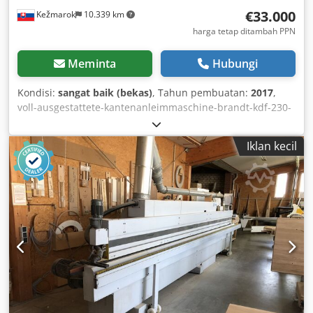
€33.000
Kežmarok
10.339 km
harga tetap ditambah PPN
Meminta
Hubungi
Kondisi:
sangat baik (bekas)
, Tahun pembuatan:
2017
,
voll-ausgestattete-kantenanleimmaschine-brandt-kdf-230-
airtec-20 17 Csdpfeythxmex Af Uorf
Iklan kecil