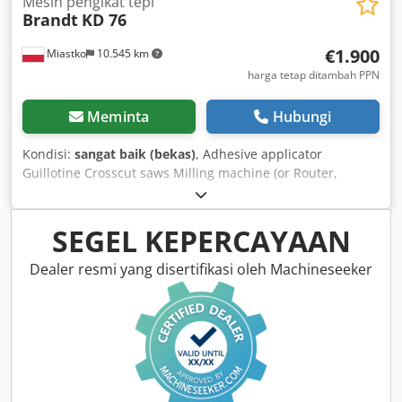
Mesin pengikat tepi
Brandt
KD 76
€1.900
Miastko
10.545 km
harga tetap ditambah PPN
Meminta
Hubungi
Kondisi:
sangat baik (bekas)
, Adhesive applicator
Guillotine Crosscut saws Milling machine (or Router,
depending on context) Scraper Csdpjttu Riefx Af Ujrf
Polishing machine
SEGEL KEPERCAYAAN
Dealer resmi yang disertifikasi oleh Machineseeker