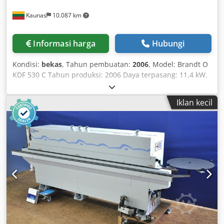
Kaunas
10.087 km
Informasi harga
Hubungi
Kondisi:
bekas
, Tahun pembuatan:
2006
, Model: Brandt O
KDF 530 C Tahun produksi: 2006 Daya terpasang: 11,4 kW.
Kecepatan pengumpanan: 11 m/menit Ketebalan benda
kerja: 8-40 mm. Ketebalan tepi: 0,4-6 mm. Unit
Iklan kecil
pemotongan awal: Ya Unit pelapisan lem: Ya, EVA Unit
pemotongan ujung: Ya Unit pemotongan akhir: Ya Unit
pembulatan sudut: Ya Alat pengoles lem: Ya Csdpfx Ajzkfu
Sjf Usrf Unit pemoles: Ya