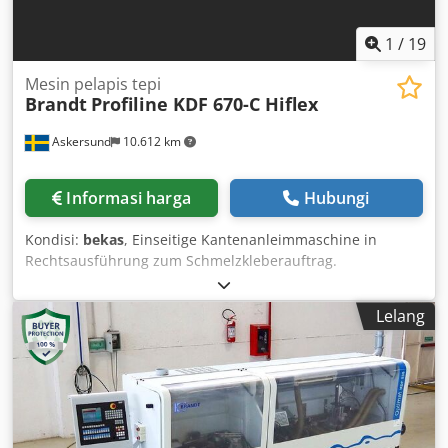
1
/
19
Mesin pelapis tepi
Brandt
Profiline KDF 670-C Hiflex
Askersund
10.612 km
Informasi harga
Hubungi
Kondisi:
bekas
, Einseitige Kantenanleimmaschine in
Rechtsausführung zum Schmelzkleberauftrag.
Schnellwechsel-Leimauftragseinheit für Schmelzkleber.
Verarbeitung von PUR-Klebergranulat gemäß
Lelang
Klebstoffvorgaben möglich. Leckagesicherer Leimbehälter
unter dem Leimwalzenaggregat. Präziser Leimauftrag auf
das Werkstück durch die Leimwalze – keine Anpassung der
Werkstückdicke erforderlich. Leimwalze mit wählbarer
Drehrichtung für Gegen- oder Gleichlauf.
Leimtemperaturüberwachung über elektronisches