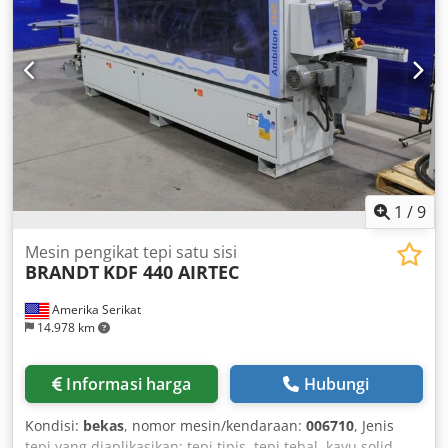
1
/
9
Mesin pengikat tepi satu sisi
BRANDT
KDF 440 AIRTEC
Amerika Serikat
14.978 km
Informasi harga
Hubungi
Kondisi:
bekas
, nomor mesin/kendaraan:
006710
, Jenis
tepi yang diaplikasikan: tepi tipis, tepi tebal, kayu solid,