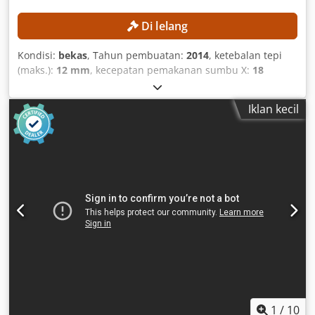
Number of motors: 2 Motor power: 0.1 kW Total installed
power: 13 kW EQUIPMENT PC 16 control system CE marking
Di lelang
Kondisi:
bekas
, Tahun pembuatan:
2014
, ketebalan tepi
(maks.):
12 mm
, kecepatan pemakanan sumbu X:
18
m/menit
, RINCIAN TEKNIS Dimensi Benda Kerja Tinggi
pelat minimum: 10 mm Tinggi pelat maksimum: 60 mm
Iklan kecil
Lebar pelat minimum: 70 mm Ketebalan tepi minimum: 0,4
mm Ketebalan tepi maksimum: 12 mm Kecepatan umpan
maksimum: 18 m/menit Umpan dan Pemandu Penekan
dengan rol tanpa beban Pemandu penyangga pelat Unit
untuk Pemrosesan Pelat Unit pemotongan awal
Pengoperasian otomatis yang dikontrol waktu Daya motor:
2,2 kW Pelapisan Tepi Magazin rol tepi Wadah lem untuk
lem lelehan EVA Pemanas awal untuk lem lelehan EVA
Sistem udara panas: AIRTEK Jumlah rol penekan: 4
Diposisikan dengan NC Unit Pemrosesan Tepi Jumlah unit
pemrosesan tepi: 7 Unit Pelapisan Ujung Jumlah motor: 2
Daya motor: 0,35 kW Unit Pemotongan Halus untuk
Pemotongan Rata dan Pembulatan Jumlah motor: 2
Diposisikan dengan NC Daya motor: 0,55 kW Unit
1
/
10