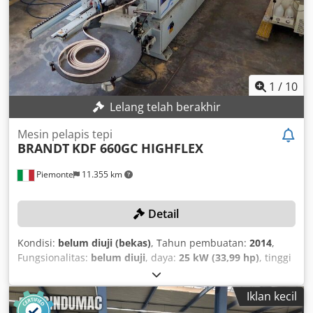
– 60 mm - Kantenmaterialstärke: 0,4 – 12,0 mm -
Vorschubgeschwindigkeit: 11/14 m/min - Gesamtlänge inkl.
Vorschubtisch: 5.860 mm Cjdpfxsu E E D Dj Af Usrf -
Gesamtgewicht: 2.600 kg Zusätzlich enthalten: - 2
zusätzliche Klebertanks im Lieferumfang - Komplette
Dokumentation und CE-Konformitätserklärung Die
1
/
10
Maschine ist in einem sehr guten, voll funktionsfähigen
Lelang telah berakhir
Zustand.
Mesin pelapis tepi
BRANDT
KDF 660GC HIGHFLEX
Piemonte
11.355 km
Detail
Kondisi:
belum diuji (bekas)
, Tahun pembuatan:
2014
,
Fungsionalitas:
belum diuji
, daya:
25 kW (33,99 hp)
, tinggi
benda kerja (maks.):
60 mm
, ketebalan tepi (maks.):
12
mm
, kecepatan pemakanan sumbu X:
18 m/menit
,
Iklan kecil
Perlengkapan:
Penandaan CE
, TECHNICAL DETAILS Panel