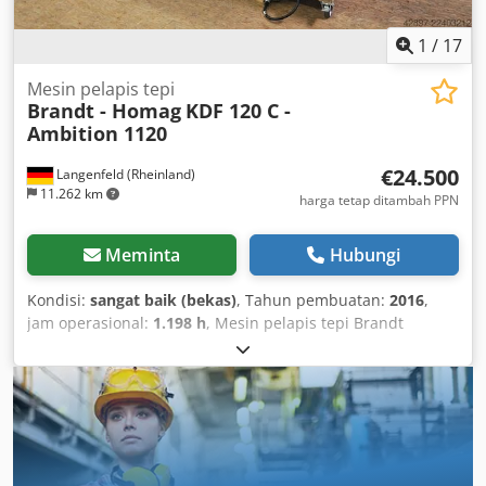
1
/
17
Mesin pelapis tepi
Brandt - Homag
KDF 120 C -
Ambition 1120
€24.500
Langenfeld (Rheinland)
11.262 km
harga tetap ditambah PPN
Meminta
Hubungi
Kondisi:
sangat baik (bekas)
, Tahun pembuatan:
2016
,
jam operasional:
1.198 h
, Mesin pelapis tepi Brandt
Ambition 1120 c dengan 2 bak lem, penggabung, penyalin
sudut, dan dua bilah penarik. Mesin pemula yang baik
dengan perlengkapan yang lengkap. Video mesin yang
sedang beroperasi dapat dikirimkan jika diminta.
Ketebalan tepi sekitar 0,4 – 3 mm Tinggi benda kerja
sekitar 10 – 40 mm Kecepatan umpan sekitar 8 m/menit
Pelindung kebisingan Dudukan benda kerja yang dapat