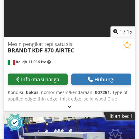
1
/
15
Mesin pengikat tepi satu sisi
BRANDT
KDF 870 AIRTEC
Italia
11.016 km
Informasi harga
Hubungi
Kondisi:
bekas
, nomor mesin/kendaraan:
007251
, Type of
applied edge: thin edge, thick edge, solid wood Glue
system: EVA, hot air Jointing cutter: yes Multi-function unit:
yes Maximum feed speed: 20 m/min Cjdpfxjtvrf Tj Af Uerf
Iklan kecil
Maximum panel thickness: 60 mm Working units: 8 units