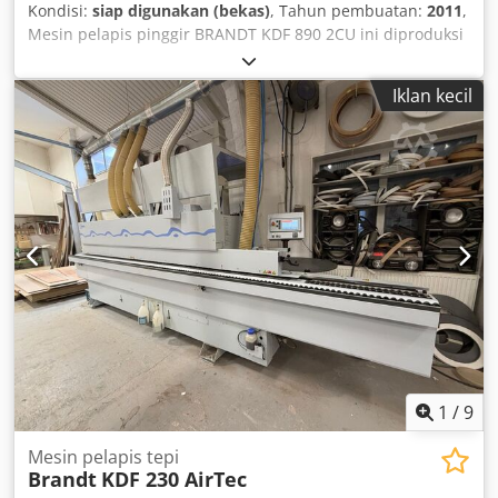
Kondisi:
siap digunakan (bekas)
, Tahun pembuatan:
2011
,
destination. External Reference: 6216
Mesin pelapis pinggir BRANDT KDF 890 2CU ini diproduksi
pada tahun 2011. Mesin ini dilengkapi dengan unit jointer,
unit pengeleman, unit pemotong, unit pra-frais, unit frais
Iklan kecil
pembentuk, pisau tarik profil, pisau tarik permukaan, unit
pemoles, dan unit frais alur. Manfaatkan kesempatan ini
untuk membeli mesin pelapis pinggir BRANDT KDF 890
2CU ini. Silakan hubungi kami untuk informasi lebih lanjut.
Perlengkapan tambahan • Unit jointer • Unit pengeleman •
Unit pemotong • Unit pra-frais • Unit frais pembentuk
Cjdex D N T Ejpfx Af Uorf • Pisau tarik profil • Pisau tarik
permukaan • Unit pemoles • Unit frais alur Informasi
tambahan Mesin masih dalam kondisi teraliri listrik.
1
/
9
Mesin pelapis tepi
Brandt
KDF 230 AirTec