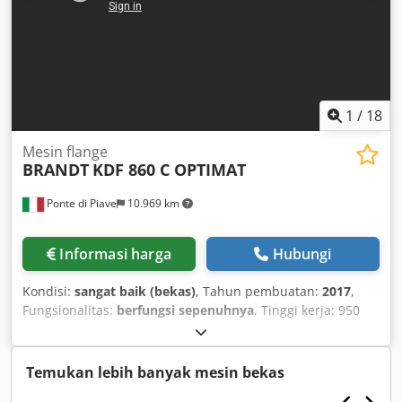
1
/
18
Mesin flange
BRANDT
KDF 860 C OPTIMAT
Ponte di Piave
10.969 km
Informasi harga
Hubungi
Kondisi:
sangat baik (bekas)
, Tahun pembuatan:
2017
,
Fungsionalitas:
berfungsi sepenuhnya
, Tinggi kerja: 950
mm Panjang keseluruhan: 6560 mm dengan pengumpan
sabuk Unit pengantar/pemotong awal Unit perekatan Unit
pemotong miring/lurus Penyesuaian pneumatik untuk
Temukan lebih banyak mesin bekas
pemotong miring/lurus Penyesuaian pneumatik 2 posisi