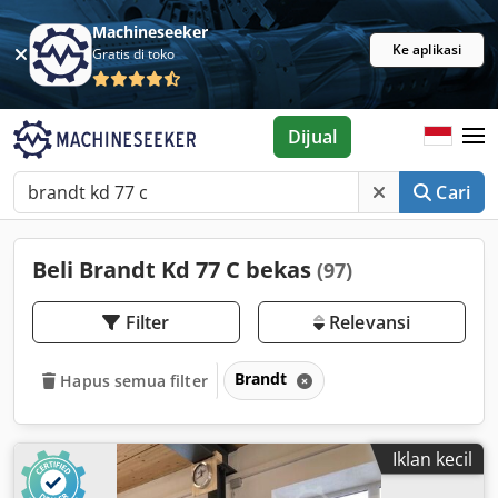
Machineseeker
Ke aplikasi
Gratis di toko
Dijual
Cari
Beli Brandt Kd 77 C bekas
(97)
Filter
Relevansi
Brandt
Hapus semua filter
Iklan kecil