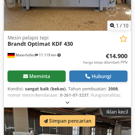
1
/
10
Mesin pelapis tepi
Brandt
Optimat KDF 430
€14.900
Maierhöfen
11.119 km
harga tetap ditambah PPN
Meminta
Hubungi
Kondisi:
sangat baik (bekas)
, Tahun pembuatan:
2008
,
nomor mesin/kendaraan:
0-261-07-3237
, Fungsionalitas:
berfungsi sepenuhnya
, tegangan masuk:
400 V
, tinggi
benda kerja (maks.):
60 mm
, ketebalan tepi (maks.):
6 mm
,
Iklan kecil
jenis penyesuaian ketinggian:
mekanis
, jenis aktuasi:
Simpan pencarian
listrik
, tinggi total:
1.580 mm
, panjang total:
4.860 mm
,
lebar total:
1.130 mm
, berat keseluruhan:
1.630 kg
,
Perlengkapan:
Penandaan CE, dokumentasi / manual
,