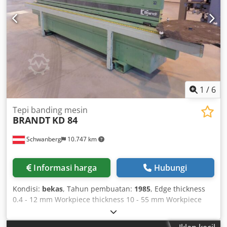
2400 mm Berat: 3000 kg Lokasi gudang: Nattheim
Cedpfovvkd Tox Af Uorf
1
/
6
Tepi banding mesin
BRANDT
KD 84
Schwanberg
10.747 km
Informasi harga
Hubungi
Kondisi:
bekas
, Tahun pembuatan:
1985
, Edge thickness
0.4 - 12 mm Workpiece thickness 10 - 55 mm Workpiece
length min. 160 mm Workpiece width min. 65 mm Feed
rate 13 m/min Pneumatic connection 7 bar Total length