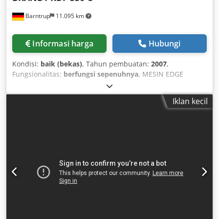
Barntrup
11.095 km
Informasi harga
Hubungi
Kondisi:
baik (bekas)
, Tahun pembuatan:
2007
,
Fungsionalitas:
berfungsi sepenuhnya
, MESIN EDGE
BANDING DENGAN JOINTING DAN COPY ROUTER;
INFORMASI CAIRAN PEMISAH, Data Teknis: Ketebalan
Iklan kecil
benda kerja: 8 - 50 mm Ketebalan tepi: * Potongan tetap:
0,4 - 8,0 mm * Gulungan: 0,4 - 3,0 mm (maks. 0,8 x 55mm
atau 3 x 45 mm) Kecepatan makan: 11 m/menit Listrik: 400
V, 50 Hz, 3 Ph. Perlengkapan: Penggaris masuk yang dapat
disesuaikan Tekanan atas yang dapat diatur secara
terpusat Pelumasan rantai manual terpusat Panel kontrol
di pintu masuk mesin Informasi cairan pemisah Crjdpoy
Dcipsfx Af Ujf Unit jointer milling 2 x 2,2 kW 1 x putaran
searah dan 1 x putaran berlawanan