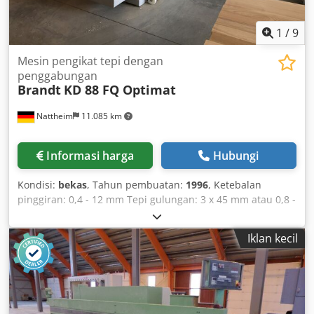
1
/
9
Mesin pengikat tepi dengan
penggabungan
Brandt
KD 88 FQ Optimat
Nattheim
11.085 km
Informasi harga
Hubungi
Kondisi:
bekas
, Tahun pembuatan:
1996
, Ketebalan
pinggiran: 0,4 - 12 mm Tepi gulungan: 3 x 45 mm atau 0,8 -
60 mm Lebar benda kerja minimum: 65 mm Panjang
benda kerja minimum: 160 mm Ketebalan benda kerja: 10
Iklan kecil
- 55 mm Kecepatan maju: 13 m/menit Pramilling
(penyambungan) Bak lem Quickmelt Unit pengelem
Pemotongan Meratakan pinggiran Penyudutan
pemotongan Perataan radius Penyalinan sudut Pisau
penghalus rata Unit pemoles Dimensi mesin: 7450 x 1220 x