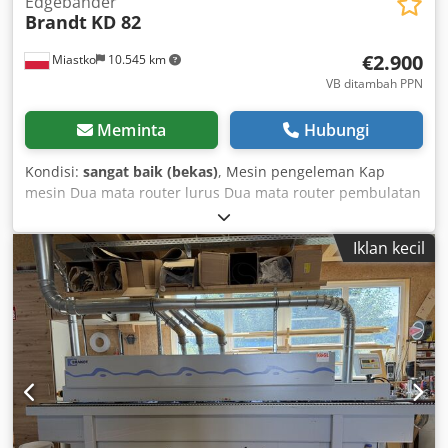
Edgebander
Brandt
KD 82
€2.900
Miastko
10.545 km
VB ditambah PPN
Meminta
Hubungi
Kondisi:
sangat baik (bekas)
, Mesin pengeleman Kap
mesin Dua mata router lurus Dua mata router pembulatan
Crsdpexdy Slofx Af Ujf
Iklan kecil