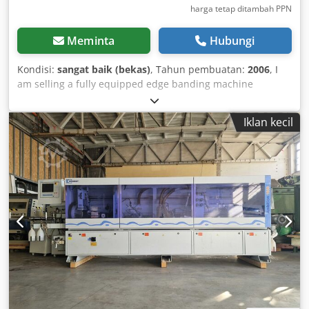
harga tetap ditambah PPN
Meminta
Hubungi
Kondisi:
sangat baik (bekas)
, Tahun pembuatan:
2006
, I
am selling a fully equipped edge banding machine
BRANDT Optimat KDF 550 C, year of manufacture 2006:
Configuration: - Infeed fence adjustable manually - Jointing
Iklan kecil
unit adjustable manually - EVA edge banding Cjdoq A N
Nujpfx Af Uerf - Pressure zone for edging material
adjustable via servomotor - End trimming saws
pneumatically adjustable - Radius milling (top and bottom)
adjustable manually - Corner rounding unit, 2-motor,
adjustable manually - Radius scraper R2 pneumatically
switchable - Flat scraper - Polishing brushes - Control
panel Power Control PC20+ Working height adjustable via
servomotor Material height: 8 - 50 mm Edge material
thickness: 0.4 - 8.0 mm Feed speed: 11 m/min Total length
(incl. feeder table): 5860 mm Total weight: 2660 kg Very
good condition, fully functional!