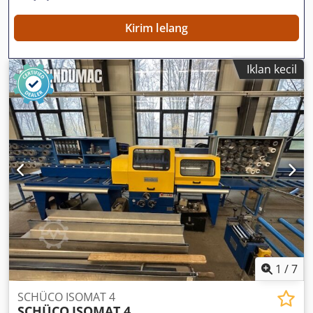
Kirim lelang
Iklan kecil
1
/
7
SCHÜCO ISOMAT 4
SCHÜCO
ISOMAT 4