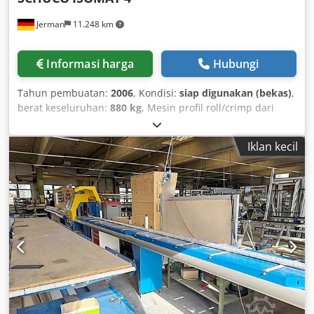
Jerman
11.248 km
Informasi harga
Hubungi
Tahun pembuatan:
2006
, Kondisi:
siap digunakan (bekas)
,
berat keseluruhan:
880 kg
, Mesin profil roll/crimp dari
tahun 2006. SCHÜCO ISOMAT 4 ini memiliki tekanan
operasi maksimum 0,8 MPa dan tekanan nominal 0,7 MPa.
Iklan kecil
Dengan berat mesin 880 kg serta set rol pengaman
tambahan seberat 250 kg, mesin ini dirancang untuk
kinerja yang tangguh. Jika Anda mencari mesin profil roll
berkualitas tinggi, pertimbangkan SCHÜCO ISOMAT 4 yang
kami tawarkan untuk dijual. Hubungi kami untuk detail
lebih lanjut. • Tegangan suplai: 400 V • Frekuensi: 50 Hz •
Arus nominal: 3,5 A • Daya: 1,2 kW • Tekanan operasi
maksimum: 0,8 MPa • Tekanan nominal: 0,7 MPa
Dcodpfeypcilsx Ackek Perlengkapan tambahan • Opsional:
set rol besar dan aksesori, set rol pengaman (set rol
penyeimbang), 250 kg