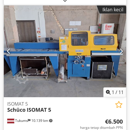
Tinggi: 1650 mm Dcodpfxszm H Dyj Ackok Berat mesin: 880
Iklan kecil
kg Sambungan listrik: 380 V Termasuk jalur rol untuk
memasukkan dan mengeluarkan produk. Lebar total
termasuk jalur rol: 19 meter.
1
/
11
ISOMAT 5
Schüco
ISOMAT 5
€6.500
Tukums
10.139 km
harga tetap ditambah PPN