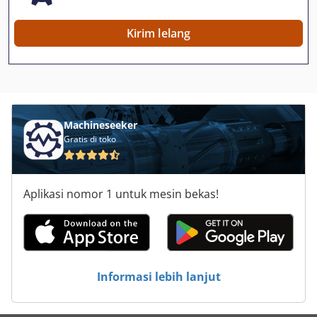
Meja
Kirim lelang
Otomatis
Presisi Mekanika
Prisma
Machineseeker
Schaffner
Gratis di toko
Scherer
Aplikasi nomor 1 untuk mesin bekas!
Schleuniger
Schueco
Schuette Scx
Informasi lebih lanjut
Smw
Soket