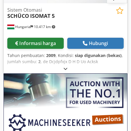
Sistem Otomasi
SCHÜCO
ISOMAT 5
Hungaria
10.417 km
Informasi harga
Hubungi
Tahun pembuatan:
2009
, Kondisi:
siap digunakan (bekas)
,
jumlah sumbu:
2
, de Dcjdpfxjx D H D Uo Acksk