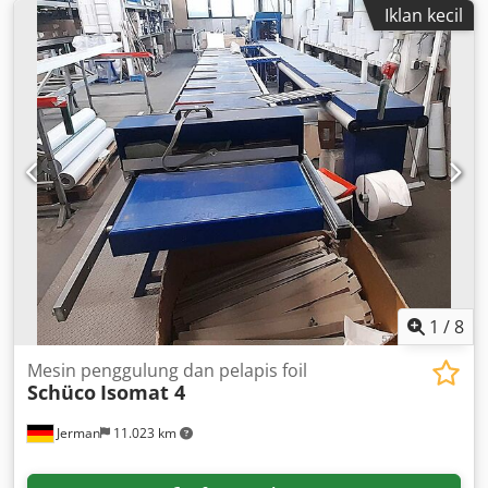
Iklan kecil
1
/
8
Mesin penggulung dan pelapis foil
Schüco
Isomat 4
Jerman
11.023 km