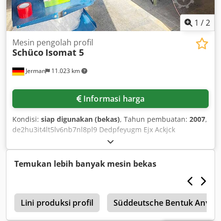
1
/
2
Mesin pengolah profil
Schüco
Isomat 5
Jerman
11.023 km
Informasi harga
Kondisi:
siap digunakan (bekas)
, Tahun pembuatan:
2007
,
de2hu3it4lt5lv6nb7nl8pl9 Dedpfeyugm Ejx Ackjck
Temukan lebih banyak mesin bekas
x
Lini produksi profil
Süddeutsche Bentuk Anvil