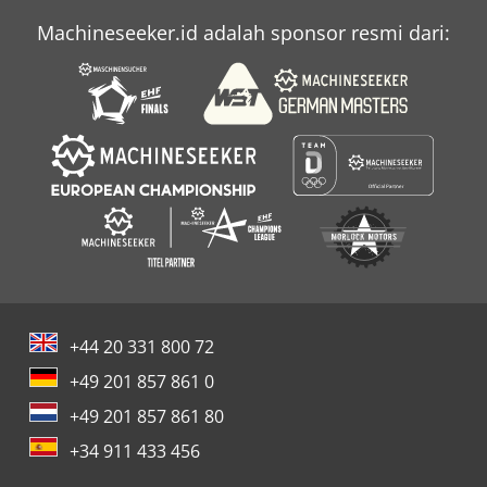
Machineseeker.id adalah sponsor resmi dari:
Soma
Sudut
+44 20 331 800 72
+49 201 857 861 0
+49 201 857 861 80
+34 911 433 456