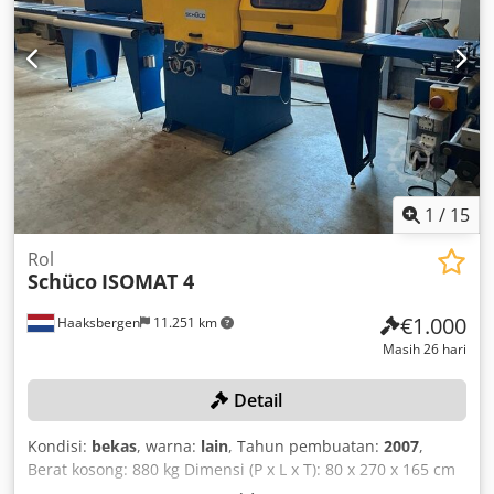
1
/
15
Rol
Schüco
ISOMAT 4
€1.000
Haaksbergen
11.251 km
Masih 26 hari
Detail
Kondisi:
bekas
, warna:
lain
, Tahun pembuatan:
2007
,
Berat kosong: 880 kg Dimensi (P x L x T): 80 x 270 x 165 cm
Nomor seri: 792-479 Panjang: 800 mm Lebar: 2700 mm