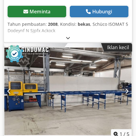
Meminta
Hubungi
Tahun pembuatan:
2008
, Kondisi:
bekas
, Schüco ISOMAT 5
Dodeynf N Sjpfx Ackock
Iklan kecil
1
/
5