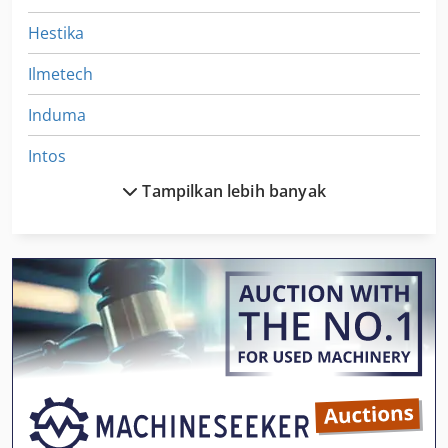
Hestika
Ilmetech
Induma
Intos
Tampilkan lebih banyak
Isap Mesin
Isel
Isel Cnc
Isel Gfm 4433
Isk Mesin
Ismail Transformator
Isomat 4