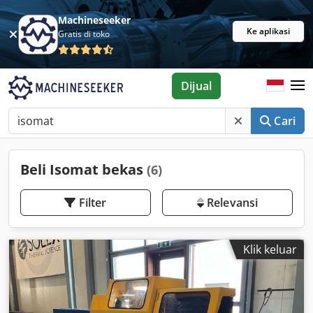
Machineseeker
Ke aplikasi
Gratis di toko
Dijual
Cari
Beli Isomat bekas
(6)
Filter
Relevansi
Klik keluar