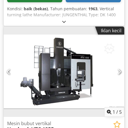
Kondisi:
baik (bekas)
, Tahun pembuatan:
1963
, Vertical
turning lathe Manufacturer: JUNGENTHAL Type: DK 1400
Year: 1963 with 1-axis digital readout. Max. turning
diameter: 1400 mm Faceplate: 1250 mm Automatic turret
Iklan kecil
head Spindle speeds: 3.5 - 180 rpm Feeds: 0.063 - 3.15
mm/rev Rapid traverse: 1800 mm/min For further
specifications, see data sheet. Csdpovi Hryofx Aageha
Machine documentation available. Machine dimensions:
Length 4 m, Width 2.4 m, Height 3 m, Weight 16 t Good
overall condition.
1
/
5
Mesin bubut vertikal