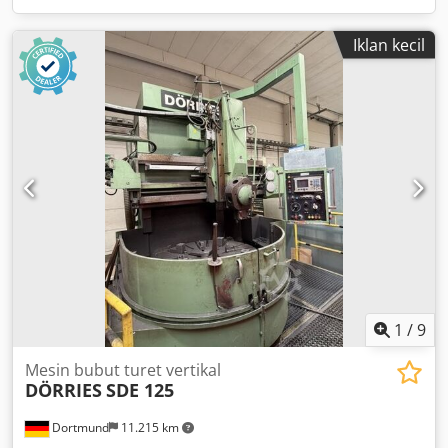
Iklan kecil
1
/
9
Mesin bubut turet vertikal
DÖRRIES
SDE 125
Dortmund
11.215 km