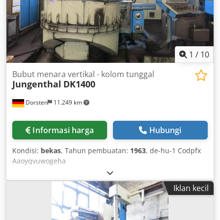
1
/
10
Bubut menara vertikal - kolom tunggal
Jungenthal
DK1400
Dorsten
11.249 km
Informasi harga
Hubungi
Kondisi:
bekas
, Tahun pembuatan:
1963
, de-hu-1 Codpfx
Aaoyqvuwogeha
Iklan kecil