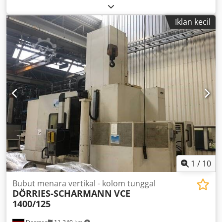
Iklan kecil
1
/
10
Bubut menara vertikal - kolom tunggal
DÖRRIES-SCHARMANN
VCE
1400/125