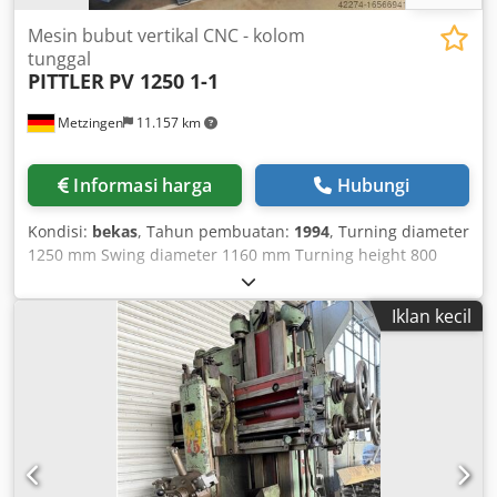
Mesin bubut vertikal CNC - kolom
tunggal
PITTLER
PV 1250 1-1
Metzingen
11.157 km
Informasi harga
Hubungi
Kondisi:
bekas
, Tahun pembuatan:
1994
, Turning diameter
1250 mm Swing diameter 1160 mm Turning height 800
mm Faceplate diameter 1000 mm Total power requirement
97 kW Machine weight approx. 25,000 kg Space
Iklan kecil
requirement approx. m PITTLER Vertical CNC Turning and
Milling Center with Tool Changer and Pallet Changer
Model PV 1250 / 1-1 Year of manufacture 1994 Max.
turning diameter: 1,000 mm Max. swing diameter: 1,160
mm Codpfxet Hwy So Aagjha Approx. turning length: 800
mm X-axis travel (horizontal): 1,300 mm Y-axis travel
(vertical): 800 mm Feed / rapid traverse: 16,000 mm/min
Main spindle speed: 10 - 1,000 rpm Main spindle speed via