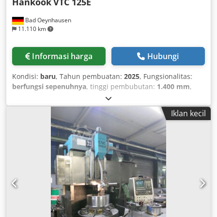
Hankook
VTC 125E
Bad Oeynhausen
11.110 km
Informasi harga
Hubungi
Kondisi:
baru
, Tahun pembuatan:
2025
, Fungsionalitas:
berfungsi sepenuhnya
, tinggi pembubutan:
1.400 mm
,
berat benda kerja (maks.):
8.000 kg
, diameter
pembubutan:
1.600 mm
, diameter pelat muka:
1.250 mm
,
Iklan kecil
tinggi total:
5.190 mm
, lebar total:
4.875 mm
, panjang
total:
3.885 mm
, kecepatan rotasi (maks.):
360 rpm
, torsi:
17.880 Nm
, beban meja:
8.000 kg
, berat keseluruhan:
30.000 kg
, Perlengkapan:
kecepatan rotasi dapat diubah
tanpa batas
, Vertical carousel lathe in flat-bed design with
comprehensive full equipment: WITH MILLING FUNCTION -
Milling spindle 2,000 rpm, SK50, 22 kW - C-axis, 0.001° -
Complete enclosure - Chip conveyor - Internal coolant
supply - Fanuc control system - 24 tool stations - 12 milling
tool holders - Manual Guide I - Tool holder package -