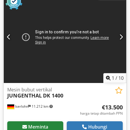
Codpfjyqvrisx Aagoha Data teknis berdasarkan keterangan
produsen atau operator dan oleh karena itu tidak
mengikat bagi kami. Penjualan sementara dapat terjadi;
hanya syarat dan ketentuan umum penjualan kami yang
berlaku. Tentang kami Lebih dari 400 mesin milik sendiri
di gudang Luas gudang lebih dari 15.000 m², kapasitas
crane 70 ton Lebih dari 10.000 item aksesori untuk bengkel
Anda Jika Anda ingin menjual mesin, lini produksi, atau
bisnis Anda, silakan hubungi kami. Penawaran lebih lanjut
dapat Anda temukan di situs web kami. Kunjungan dapat
dilakukan dengan perjanjian. Kami menantikan kunjungan
Anda. Tim Markus Hirsch
1
/
10
Mesin bubut vertikal
JUNGENTHAL
DK 1400
€13.500
Iserlohn
11.212 km
harga tetap ditambah PPN
Meminta
Hubungi