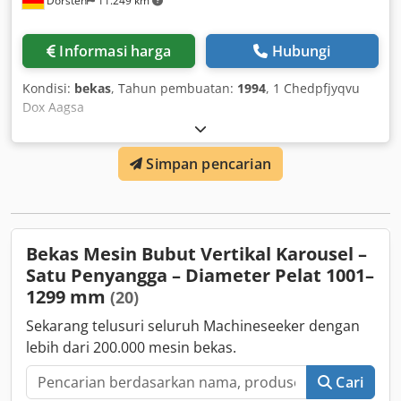
Dorsten
11.249 km
Informasi harga
Hubungi
Kondisi:
bekas
, Tahun pembuatan:
1994
, 1 Chedpfjyqvu
Dox Aagsa
Simpan pencarian
Bekas Mesin Bubut Vertikal Karousel –
Satu Penyangga – Diameter Pelat 1001–
1299 mm
(20)
Sekarang telusuri seluruh Machineseeker dengan
lebih dari 200.000 mesin bekas.
Cari