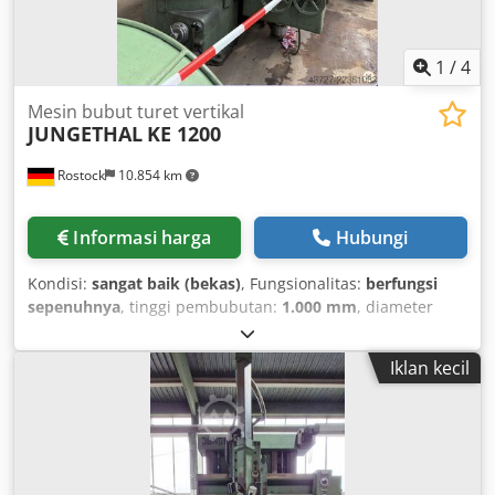
1
/
4
Mesin bubut turet vertikal
JUNGETHAL
KE 1200
Rostock
10.854 km
Informasi harga
Hubungi
Kondisi:
sangat baik (bekas)
, Fungsionalitas:
berfungsi
sepenuhnya
, tinggi pembubutan:
1.000 mm
, diameter
putar di atas sled silang:
1.200 mm
, diameter
pembubutan:
1.200 mm
, diameter pelat muka:
1.000 mm
,
Iklan kecil
Produsen: – JUNGETHAL Mesin: – VTL Tipe: – KE 1200
Tahun Pembuatan: – Kondisi: – Dalam proses produksi
Berat Total Mesin: – 11 ton RINCIAN TEKNIS Pelat Penjepit:
1.000 mm Tinggi: 1.000 mm Diameter Pemesinan: 1.200
mm Rentang Kecepatan Pemesinan Pelat Penjepit: 22 – 250
RPM Diameter Chuck: 1.000 mm Diameter Ayun: 1.200 mm