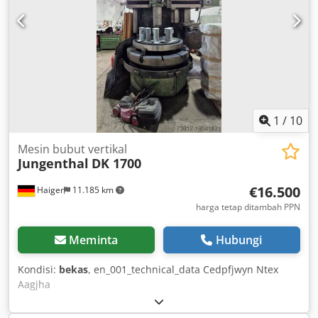
Tinggi: Kapasitas Beban Meja: 3 Ton Meja Putar: 4 Posisi
Daya Penggerak: 37 kW Berat: 11 ton Chedszmp U Iopfx
Aagsa Tegangan: 380V Total Kebutuhan Daya: 17 kW
Dimensi Mesin: 1.000 mm (dengan Dudukan Alat Samping)
2,3 x 2,3 x 2,6 m
1
/
10
Mesin bubut vertikal
Jungenthal
DK 1700
€16.500
Haiger
11.185 km
harga tetap ditambah PPN
Meminta
Hubungi
Kondisi:
bekas
, en_001_technical_data Cedpfjwyn Ntex
Aagjha