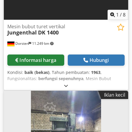
1
/
8
Mesin bubut turet vertikal
Jungenthal
DK 1400
Dorsten
11.249 km
Informasi harga
Hubungi
Kondisi:
baik (bekas)
, Tahun pembuatan:
1963
,
Fungsionalitas:
berfungsi sepenuhnya
, Mesin Bubut
Karusel Tiang Tunggal | Jungenthal DK 1400 Mesin telah
direkondisi pada tahun 1996, baru-baru ini dibersihkan,
Iklan kecil
dan dalam kondisi baik. - Diameter pelat meja: 1.200 mm -
Diameter putar: 1.500 mm - Tinggi pembubutan: 1.300 mm
- Penyesuaian dudukan: 800 mm - Dudukan samping -
penyesuaian horizontal: 550 mm - Kontrol Heidenhain
Positip 855 - Panel kontrol baru - Berbagai aksesori
Inspeksi dapat dilakukan kapan saja berdasarkan