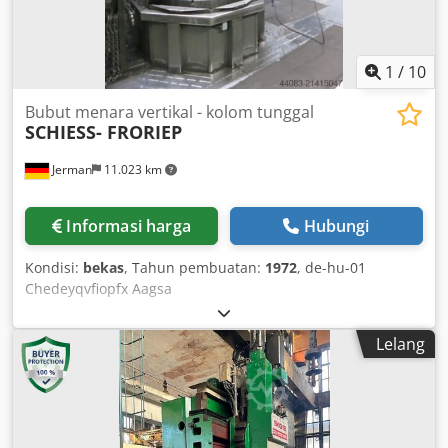
Electronic handwheel Cedpfx Aajvtzc Iegjha - Signal
beacon - Manual 3-jaw chuck, 1,250 mm - Renishaw tool
measurement - Renishaw workpiece measurement - Glass
scales on X and Z axes - 24-month warranty
1
/
10
Bubut menara vertikal - kolom tunggal
SCHIESS- FRORIEP
Jerman
11.023 km
Informasi harga
Hubungi
Kondisi:
bekas
, Tahun pembuatan:
1972
, de-hu-01
Chedeyqvfiopfx Aagsa
Lelang