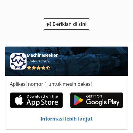
Terkulai Di Alat Mesin
Tinggi Meja
Beriklan di sini
Transportasi Roller Conveyor
Tur 560
Vertikal Band
Machineseeker
Gratis di toko
Aplikasi nomor 1 untuk mesin bekas!
Informasi lebih lanjut