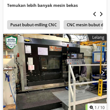
Temukan lebih banyak mesin bekas
s
Pusat bubut-milling CNC
CNC mesin bubut den
Lelang
1
/
10