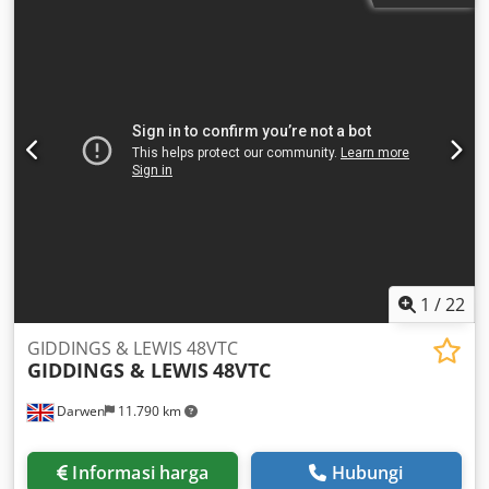
pada panel listrik. Jarak sekitar 1250mm dari alat ke meja.
Chjdpfx Aeymc Ipeagea
1
/
22
GIDDINGS & LEWIS 48VTC
GIDDINGS & LEWIS
48VTC
Darwen
11.790 km
Informasi harga
Hubungi