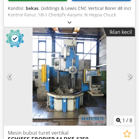
Kondisi:
bekas
, Giddings & Lewis CNC Vertical Borer 48 inci
Kontrol Fanuc 18i-t Chedpfx Aaoymc N Hegoa Chuck
hidrolik 48 inci Sekitar 1,5 m jarak antara rel dan meja
Revolver hidrolik Konveyor serpihan Servis mesin penuh
Iklan kecil
terbaru termasuk: melepas bearing Timken dan
mengirimnya untuk pengujian preload, perbaikan
menyeluruh sistem pelumasan oli termasuk penggantian
outlet oli kuningan pada meja.
1
/
8
Mesin bubut turet vertikal