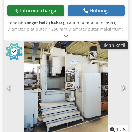
Informasi harga
Hubungi
Kondisi:
sangat baik (bekas)
, Tahun pembuatan:
1983
,
Diameter plat putar: 1250 mm Diameter putar maksimum:
1400 mm Ketinggian putar maksimum: 1160 mm Langkah
maksimum batang pendorong, vertikal/horizontal: 755 /
Iklan kecil
840 mm Kapasitas beban meja: tidak terbatas Rentang
kecepatan putar plat putar: 5,6 - 300 RPM Penyesuaian
kemiringan pelat geser vertikal: 45° Rentang umpan:
0,044-8 mm/putaran Csdpfx Aey Ex Epoageha Kecepatan
cepat: 2 m/menit Daya penggerak: 55 kW Ukuran ruang
yang dibutuhkan (P x L x T): 2660 x 2710 x 3360 mm Berat
total: 16.500 kg Aksesori / Fitur Khusus: • Tampilan digital 2
sumbu, merek ACU-Rite • Plat putar Ø 1250 mm dengan 4
rahang penjepit • Kepala revolver 5 posisi • Pembubutan
tirus • Pembubutan replika Siegfried Volz
Werkzeugmaschinen Rüschebrinkstr. 151-153 DE - 44143
Dortmund - Wambel / Jerman
1
/
6