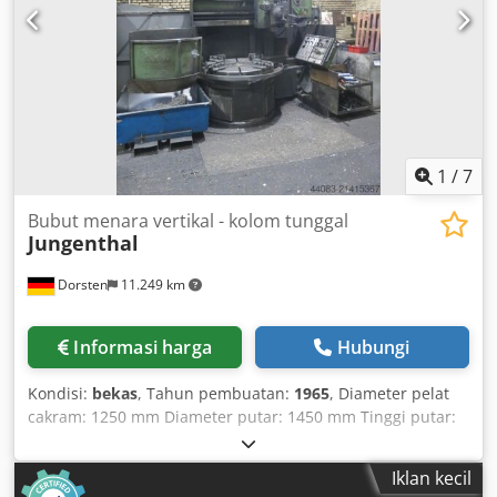
kesepakatan. #Tag: Jungenthal | Mesin Bubut Karusel
Tiang Tunggal | DK1400 Chjdpeyft Ahsfx Aagsa
1
/
7
Bubut menara vertikal - kolom tunggal
Jungenthal
Dorsten
11.249 km
Informasi harga
Hubungi
Kondisi:
bekas
, Tahun pembuatan:
1965
, Diameter pelat
cakram: 1250 mm Diameter putar: 1450 mm Tinggi putar:
1200 mm Pergerakan support: 800 mm Support samping -
Pergerakan horizontal: 600 mm Direkondisi ulang: 1996
Iklan kecil
Mesin dikendalikan secara siklus Panel kontrol baru