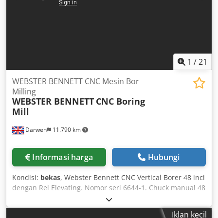
1
/
21
WEBSTER BENNETT CNC Mesin Bor
Milling
WEBSTER BENNETT
CNC Boring
Mill
Darwen
11.790 km
Informasi harga
Hubungi
Kondisi:
bekas
, Webster Bennett CNC Vertical Borer 48 inci
dengan Rel Elevating. Nomor seri 6644-1. Chuck manual 48
inci, dilengkapi dengan rahang. Turret hidrolik. Kontrol
Fanuc 18i-T. Konveyor serbuk logam. Unit pendingin udara
Iklan kecil