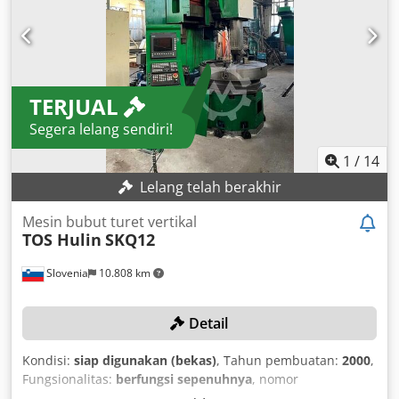
TERJUAL
Segera lelang sendiri!
1
/
14
Lelang telah berakhir
Mesin bubut turet vertikal
TOS Hulin
SKQ12
Slovenia
10.808 km
Detail
Kondisi:
siap digunakan (bekas)
, Tahun pembuatan:
2000
,
Fungsionalitas:
berfungsi sepenuhnya
, nomor
mesin/kendaraan:
102
, tinggi pembubutan:
1.250 mm
,