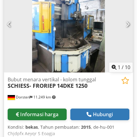
1
/
10
Bubut menara vertikal - kolom tunggal
SCHIESS- FRORIEP
14DKE 1250
Dorsten
11.249 km
Informasi harga
Hubungi
Kondisi:
bekas
, Tahun pembuatan:
2015
, de-hu-001
Chjdpfx Aeyqr S Eoagja