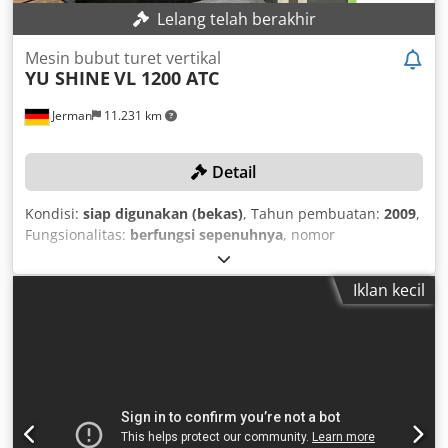
Lelang telah berakhir
Mesin bubut turet vertikal
YU SHINE
VL 1200 ATC
Jerman
11.231 km
Detail
Kondisi:
siap digunakan (bekas)
, Tahun pembuatan:
2009
,
Fungsionalitas:
berfungsi sepenuhnya
, nomor
mesin/kendaraan:
YS-2674
, tinggi pembubutan:
1.250 mm
,
berat benda kerja (maks.):
5.000 kg
, diameter
Iklan kecil
pembubutan:
1.600 mm
, diameter pelat muka:
1.250 mm
,
model controller:
Fanuc 0i-TD
, 001 Chsdpfx Aszb Uy Tjagoa