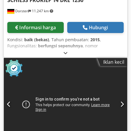
SCHIESS FRORIEP
14 DKE 1250
Dorsten
11.247 km
Informasi harga
Hubungi
Kondisi:
baik (bekas)
, Tahun pembuatan:
2015
,
Fungsionalitas:
berfungsi sepenuhnya
, nomor
mesin/kendaraan:
379082
, Mesin Bubut Vertikal Satu Tiang
| Schiess-Froriep 14 DKE 1250 Mesin direkondisi ulang
Iklan kecil
oleh perusahaan Matschuk pada tahun 2015, baru saja
dibersihkan dan berada dalam kondisi baik. - Diameter
pelat muka: 1.250 mm - Diameter putaran: 1.500 mm -
Tinggi pembubutan: 1.250 mm - Kontrol Siemens Tipe 840
Dsl - Dudukan alat potong Cedeyfurqspfx Aageha Inspeksi
dapat dilakukan kapan saja dengan janji temu
sebelumnya.