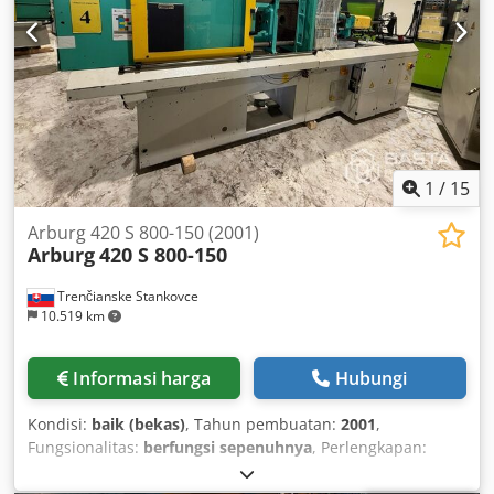
1
/
15
Arburg 420 S 800-150 (2001)
Arburg
420 S 800-150
Trenčianske Stankovce
10.519 km
Informasi harga
Hubungi
Kondisi:
baik (bekas)
, Tahun pembuatan:
2001
,
Fungsionalitas:
berfungsi sepenuhnya
, Perlengkapan:
dokumentasi / manual
, - Clamping force: 80 tons (800 kN)
- Screw diameter: 35 mm - Shot weight (PS): 165 grams -