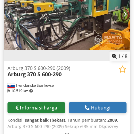
1
/
8
Arburg 370 S 600-290 (2009)
Arburg
370 S 600-290
Trenčianske Stankovce
10.519 km
Informasi harga
Hubungi
Kondisi:
sangat baik (bekas)
, Tahun pembuatan:
2009
,
Arburg 370 S 600-290 (2009) Sekrup ø 35 mm Dkjdezrvy
Ujpfx Aipsr 📐 SATUAN PENGENCANG Gaya pengencang: