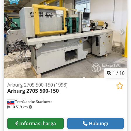
1
/
10
Arburg 270S 500-150 (1998)
Arburg
270S 500-150
Trenčianske Stankovce
10.519 km
Informasi harga
Hubungi