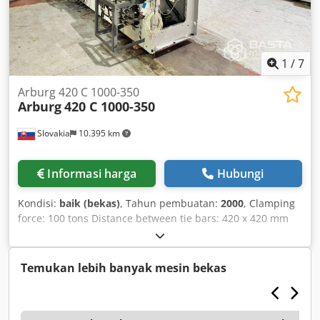
2.63x1.34x1.93 m Drive: Pump/Motor: 5.5 kW Heating
capacity: 4.6 kW Total power: 10.1 kW All machines offered
are started up by our service technicians before sale. It is
possible to receive a video of the technical tests of the
selected machine or to participate in live technical tests at
1
/
7
our company in Łódź. Price: On request
Arburg 420 C 1000-350
Arburg
420 C 1000-350
Slovakia
10.395 km
Informasi harga
Hubungi
Kondisi:
baik (bekas)
, Tahun pembuatan:
2000
, Clamping
force: 100 tons Distance between tie bars: 420 x 420 mm
Platen size: 570 x 570 mm Screw diameter: 35 mm Injection
volume: 230 cm³ Shot weight: 127 g Dkedpfx Aijrthkuepsr
New ARB 777 temperature control board (cost: €2,750)
Temukan lebih banyak mesin bekas