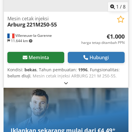
1
/
8
Mesin cetak injeksi
Arburg
221M250-55
€1.000
Villeneuve-la-Garenne
11.644 km
harga tetap ditambah PPN
Meminta
Hubungi
Kondisi:
bekas
, Tahun pembuatan:
1996
, Fungsionalitas:
belum diuji
, Mesin cetak injeksi ARBURG 221 M 250-55.
Gaya penguncian 250 kN. Tahun pembuatan 1996.
Dilengkapi dengan dua lemari kontrolnya (tanpa layar
tampilan). Dijual dalam kondisi apa adanya dan siap untuk
diambil segera, kecuali jika sudah terjual terlebih dahulu.
Dapat dikunjungi dan diperiksa di gudang kami. Kami
buka setiap hari dari Senin hingga Jumat, pukul 09.00
hingga 16.30. Alamat: 11/14 Avenue Marcelin Berthelot,
92390 Villeneuve-la-Garenne, Prancis. Harga: 1000€, sudah
Iklankan sekarang mulai dari €4,49
*
dimuat di truk Anda. Djdpfx Aijztgpcspjkr Jangan ragu