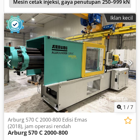
d
Mesin cetak injeksi, gaya penutupan 250–999 kN
Iklan kecil
1
/
7
Arburg 570 C 2000-800 Edisi Emas
(2018), jam operasi rendah
Arburg
570 C 2000-800