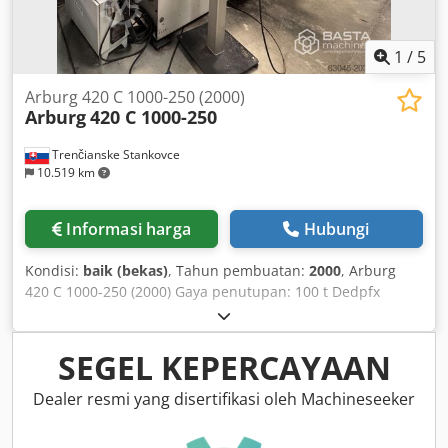
1
/
5
Arburg 420 C 1000-250 (2000)
Arburg
420 C 1000-250
Trenčianske Stankovce
10.519 km
Informasi harga
Hubungi
Kondisi:
baik (bekas)
, Tahun pembuatan:
2000
, Arburg
420 C 1000-250 (2000) Gaya penutupan: 100 t Dedpfx
Aiexqcrzopokr Diameter sekrup: 30 mm Jarak antar tiang:
420 x 420 mm Berat suntikan: 100 g Jam kerja: 134.000 jam
SEGEL KEPERCAYAAN
Dealer resmi yang disertifikasi oleh Machineseeker