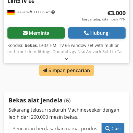
Leitz
IV 66
€3.000
Seevetal
11.006 km
harga tetap ditambah PPN
Meminta
Hubungi
Kondisi:
bekas
, Leitz HM - IV 66 window set with mullion
and front door fittings Dodpfohzgy Nsx Amvock Sold in "as
is" condition, tools have not been re-sharpened, located in
Seevetal, without transport, subject to prior sale,
Simpan pencarian
Bekas alat jendela
(6)
Sekarang telusuri seluruh Machineseeker dengan
lebih dari 200.000 mesin bekas.
Cari