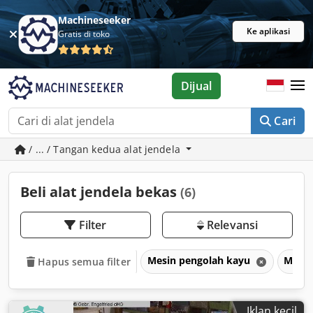
Machineseeker
Ke aplikasi
Gratis di toko
Dijual
Cari
/ ... / Tangan kedua alat jendela
Beli alat jendela bekas
(6)
Filter
Relevansi
Mesin pengolah kayu
Mesin
Hapus semua filter
Iklan kecil