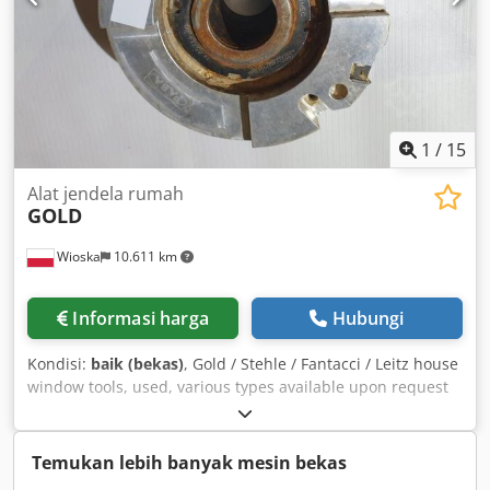
yang diberikan adalah nilai perkiraan. Perubahan desain
dapat dilakukan. Waktu pengiriman: dalam waktu singkat
dan sesuai kesepakatan. Semua harga adalah harga pabrik
ditambah biaya pengemasan, transportasi, asuransi, serta
pajak pertambahan nilai sesuai undang-undang.
(spesifikasi teknis menurut pabrikan – tanpa jaminan!)
1
/
15
Alat jendela rumah
GOLD
Wioska
10.611 km
Informasi harga
Hubungi
Kondisi:
baik (bekas)
, Gold / Stehle / Fantacci / Leitz house
window tools, used, various types available upon request
Dsdpfjixtudjx Amvock
Temukan lebih banyak mesin bekas