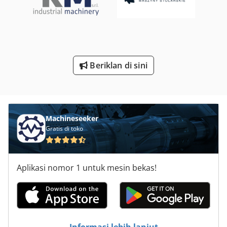
Mesin Es
Pengelasan Sel
Rak Alat
Beriklan di sini
Tekan Rem Alat
Terkulai Di Alat Mesin
Machineseeker
Gratis di toko
Aplikasi nomor 1 untuk mesin bekas!
Informasi lebih lanjut