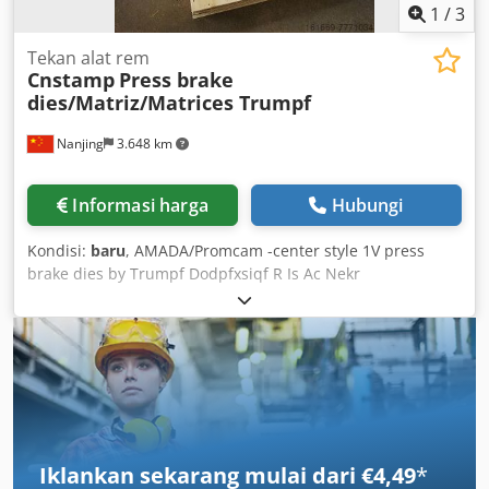
1
/
3
Tekan alat rem
Cnstamp
Press brake
dies/Matriz/Matrices Trumpf
Nanjing
3.648 km
Informasi harga
Hubungi
Kondisi:
baru
, AMADA/Promcam -center style 1V press
brake dies by Trumpf Dodpfxsiqf R Is Ac Nekr
Iklankan sekarang mulai dari €4,49
*