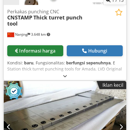
Perkakas punching CNC
CNSTAMP
Thick turret punch
tool
Nanjing
3.648 km
Informasi harga
Hubungi
Kondisi:
baru
, Fungsionalitas:
berfungsi sepenuhnya
, E
Station thick turret punching tools for Amada, LVD Original
style punch compatible with Amada/Mate guide holder
Quick-adjust style compatible with Mate/Wilson 90 guide
Iklan kecil
holder Dkedpfxjiq Di As Ac Nsr