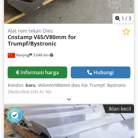
1
/
3
Alat rem tekan Dies
Cnstamp
V65/V80mm for
Trumpf/Bystronic
Nanjing
3.648 km
Informasi harga
Hubungi
Kondisi:
baru
, V65mm/V80mm dies Für Trumpf, Bystronic
Dkjdpslkdczsfx Ac Njr
Iklan kecil