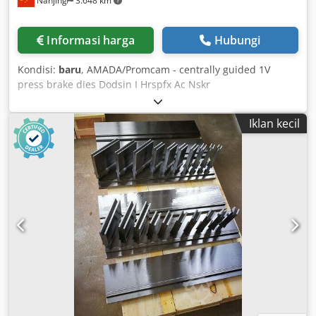
Nanjing
3.648 km
Informasi harga
Hubungi
Kondisi:
baru
, AMADA/Promcam - centrally guided 1V
press brake dies Dodsin I Hrspfx Ac Nskr
Iklan kecil