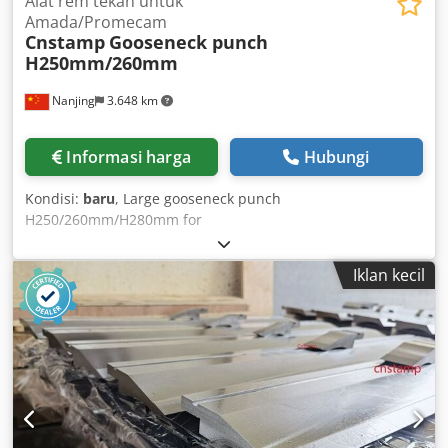
Alat rem tekan untuk
Amada/Promecam
Cnstamp
Gooseneck punch
H250mm/260mm
Nanjing
3.648 km
Informasi harga
Hubungi
Kondisi:
baru
, Large gooseneck punch
H250/260mm/H280mm for
Amada/Promecam/Durma/Baykal/Ermaksan/MVD/Denner/S
BD L125/250mm Dodoiim Ayopfx Ac Nekr
Iklan kecil