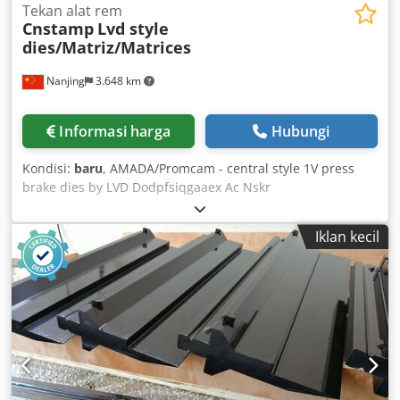
Tekan alat rem
Cnstamp
Lvd style
dies/Matriz/Matrices
Nanjing
3.648 km
Informasi harga
Hubungi
Kondisi:
baru
, AMADA/Promcam - central style 1V press
brake dies by LVD Dodpfsiqgaaex Ac Nskr
Iklan kecil