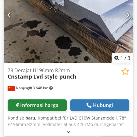
1
/
3
78 Derajat H196mm R2mm
Cnstamp
Lvd style punch
Nanjing
3.648 km
Informasi harga
Hubungi
Kondisi:
baru
, Kompatibel für LVD C10W Stanzmodell, 78°
H196mm R2mm, Vollmaterial aus 42CrMo durchgehärtet
HRC 50–52, Spitzenradius extra lasergehärtet HRC 58–60