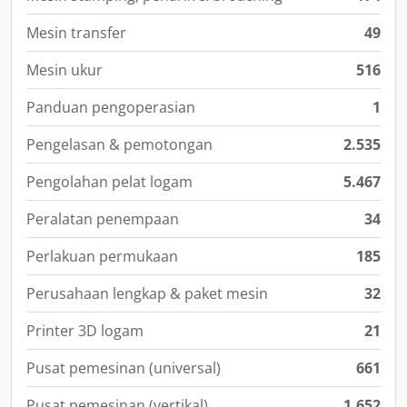
Mesin transfer
49
Mesin ukur
516
Panduan pengoperasian
1
Pengelasan & pemotongan
2.535
Pengolahan pelat logam
5.467
Peralatan penempaan
34
Perlakuan permukaan
185
Perusahaan lengkap & paket mesin
32
Printer 3D logam
21
Pusat pemesinan (universal)
661
Pusat pemesinan (vertikal)
1.652