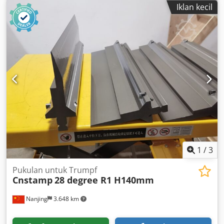
Dedpoq Nl A Uofx Ac Njkr
Iklan kecil
1
/
3
Pukulan untuk Trumpf
Cnstamp
28 degree R1 H140mm
Nanjing
3.648 km