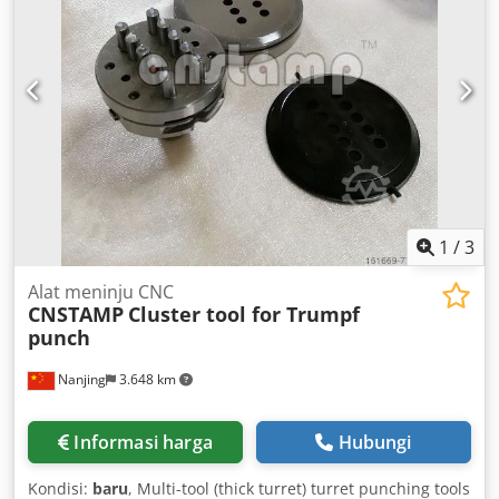
1
/
3
Alat meninju CNC
CNSTAMP
Cluster tool for Trumpf
punch
Nanjing
3.648 km
Informasi harga
Hubungi
Kondisi:
baru
, Multi-tool (thick turret) turret punching tools