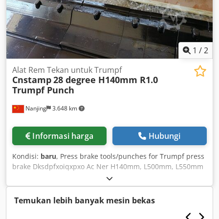
1
/
2
Alat Rem Tekan untuk Trumpf
Cnstamp
28 degree H140mm R1.0
Trumpf Punch
Nanjing
3.648 km
Informasi harga
Hubungi
Kondisi:
baru
, Press brake tools/punches for Trumpf press
brake Dksdpfxoiqxpxo Ac Ner H140mm, L500mm, L550mm
in segments
Temukan lebih banyak mesin bekas