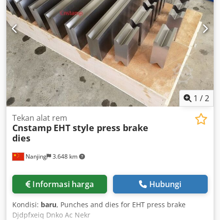
1
/
2
Tekan alat rem
Cnstamp
EHT style press brake
dies
Nanjing
3.648 km
Informasi harga
Hubungi
Kondisi:
baru
, Punches and dies for EHT press brake
Djdpfxeiq Dnko Ac Nekr