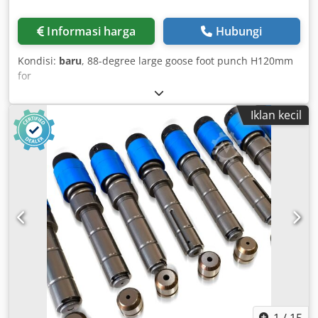
Informasi harga
Hubungi
Kondisi:
baru
, 88-degree large goose foot punch H120mm
for
Amada/Promecam/Durma/Baykal/Ermaksan/MVD/Denner/S
BD Dedpfoiiq H Dox Ac Nokr
Iklan kecil
1
/
15