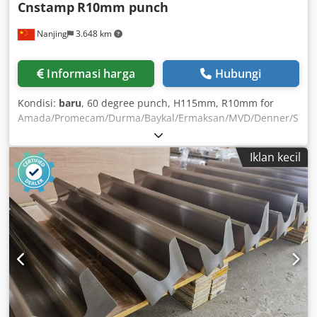
Cnstamp
R10mm punch
Nanjing
3.648 km
Informasi harga
Hubungi
Kondisi:
baru
, 60 degree punch, H115mm, R10mm for
Amada/Promecam/Durma/Baykal/Ermaksan/MVD/Denner/S
BD Djdpfxokt Nu Uo Ac Njkr
Iklan kecil