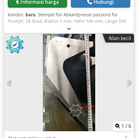
Informasi harga
Hubungi
Kondisi:
baru
, Stempel für Abkantpresse passend für
Trumpf, 28 Grad, Radius 1 mm, Höhe 140 mm, Länge 500
mm und 550 mm, segmentiert Dedpfx Acevlvzco Nekr
Iklan kecil
1
/
6