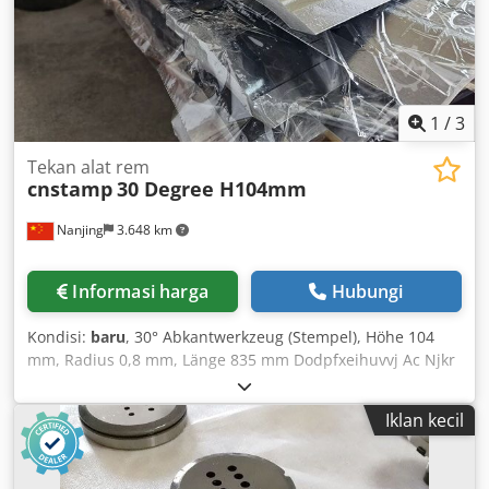
1
/
3
Tekan alat rem
cnstamp
30 Degree H104mm
Nanjing
3.648 km
Informasi harga
Hubungi
Kondisi:
baru
, 30° Abkantwerkzeug (Stempel), Höhe 104
mm, Radius 0,8 mm, Länge 835 mm Dodpfxeihuvvj Ac Njkr
Iklan kecil