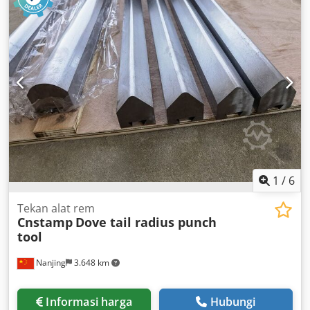
1
/
6
Tekan alat rem
Cnstamp
Dove tail radius punch
tool
Nanjing
3.648 km
Informasi harga
Hubungi