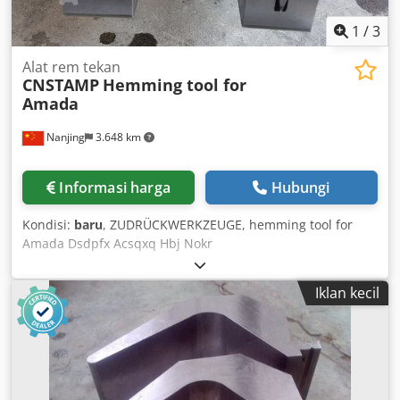
1
/
3
Alat rem tekan
CNSTAMP
Hemming tool for
Amada
Nanjing
3.648 km
Informasi harga
Hubungi
Kondisi:
baru
, ZUDRÜCKWERKZEUGE, hemming tool for
Amada Dsdpfx Acsqxq Hbj Nokr
Iklan kecil