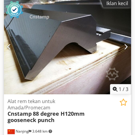
Iklan kecil
1
/
3
Alat rem tekan untuk
Amada/Promecam
Cnstamp
88 degree H120mm
gooseneck punch
Nanjing
3.648 km