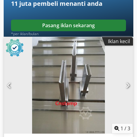
11 juta pembeli
menanti anda
Pasang iklan sekarang
*per iklan/bulan
Iklan kecil
1
/
3