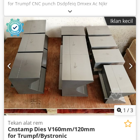
for Trumpf CNC punch Dsdpfeiq Dmxex Ac Njkr
Iklan kecil
1
/
3
Tekan alat rem
Cnstamp
Dies V160mm/120mm
for Trumpf/Bystronic