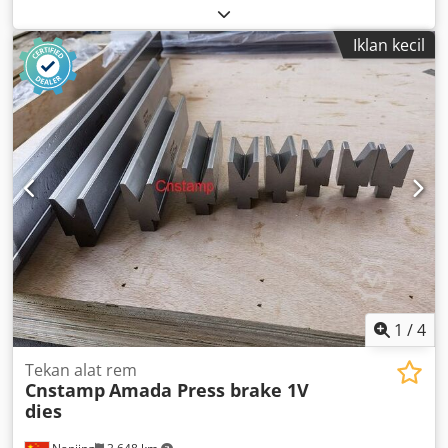
Iklan kecil
1
/
4
Tekan alat rem
Cnstamp
Amada Press brake 1V
dies