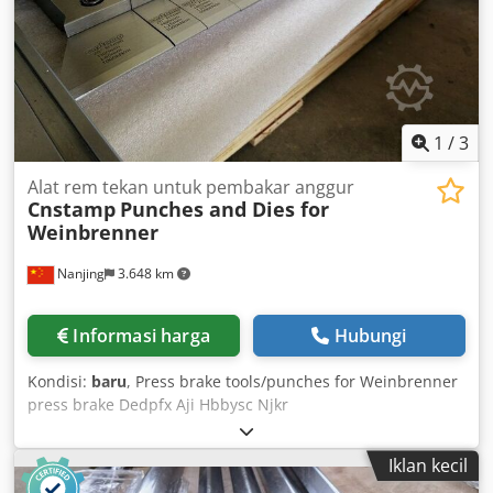
1
/
3
Alat rem tekan untuk pembakar anggur
Cnstamp
Punches and Dies for
Weinbrenner
Nanjing
3.648 km
Informasi harga
Hubungi
Kondisi:
baru
, Press brake tools/punches for Weinbrenner
press brake Dedpfx Aji Hbbysc Njkr
Iklan kecil