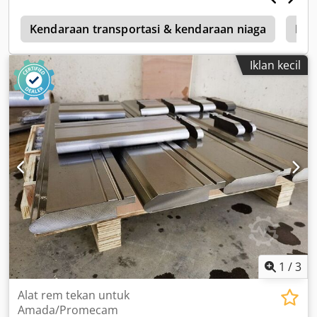
m
Kendaraan transportasi & kendaraan niaga
Mes
Iklan kecil
1
/
3
Alat rem tekan untuk
Amada/Promecam