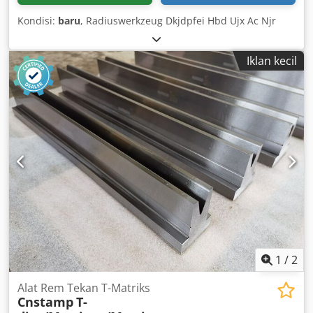
Kondisi:
baru
, Radiuswerkzeug Dkjdpfei Hbd Ujx Ac Njr
Iklan kecil
1
/
2
Alat Rem Tekan T-Matriks
Cnstamp
T-