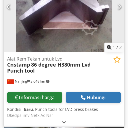
1
/
2
Alat Rem Tekan untuk Lvd
Cnstamp
86 degree H380mm Lvd
Punch tool
Nanjing
3.648 km
Informasi harga
Hubungi
Kondisi:
baru
, Punch tools for LVD press brakes
Dkedpsiimv Nefx Ac Nsr