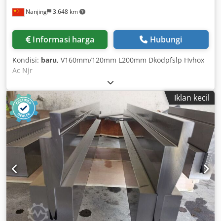
Nanjing
3.648 km
Informasi harga
Hubungi
Kondisi:
baru
, V160mm/120mm L200mm Dkodpfslp Hvhox
Ac Njr
Iklan kecil